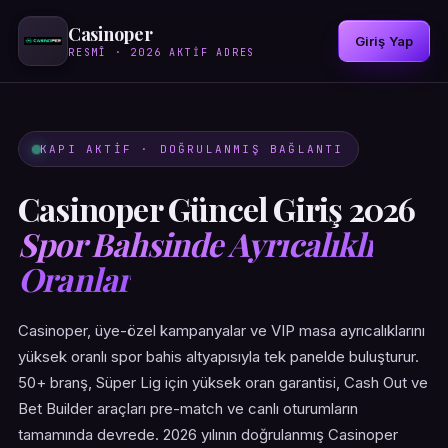
Casinoper
Giriş Yap
RESMÎ · 2026 AKTIF ADRES
KAPI AKTIF · DOĞRULANMIŞ BAĞLANTI
Casinoper Güncel Giriş 2026
Spor Bahsinde Ayrıcalıklı
Oranlar
Casinoper, üye-özel kampanyalar ve VIP masa ayrıcalıklarını
yüksek oranlı spor bahis altyapısıyla tek panelde buluşturur.
50+ branş, Süper Lig için yüksek oran garantisi, Cash Out ve
Bet Builder araçları pre-match ve canlı oturumların
tamamında devrede. 2026 yılının doğrulanmış Casinoper