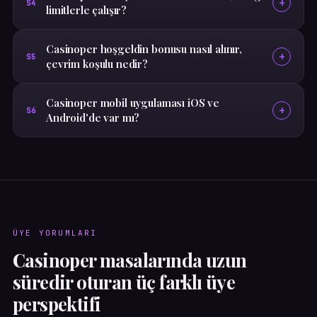
+
S4
limitlerle çalışır?
Casinoper hoşgeldin bonusu nasıl alınır,
+
S5
çevrim koşulu nedir?
Casinoper mobil uygulaması iOS ve
+
S6
Android'de var mı?
ÜYE YORUMLARI
Casinoper masalarında uzun
süredir oturan üç farklı üye
perspektifi