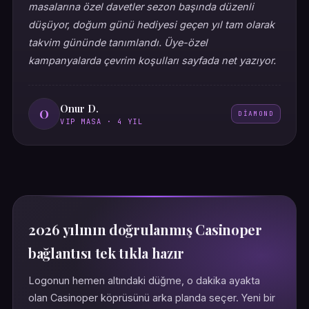
masalarına özel davetler sezon başında düzenli
düşüyor, doğum günü hediyesi geçen yıl tam olarak
takvim gününde tanımlandı. Üye-özel
kampanyalarda çevrim koşulları sayfada net yazıyor.
Onur D.
O
DIAMOND
VIP MASA · 4 YIL
2026 yılının doğrulanmış Casinoper
bağlantısı tek tıkla hazır
Logonun hemen altındaki düğme, o dakika ayakta
olan Casinoper köprüsünü arka planda seçer. Yeni bir