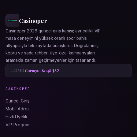
Casinoper
Casinoper 2026 güncel giriş kapısı; ayrıcalıklı VIP
masa deneyimini yüksek oranlı spor bahis
altyapısıyla tek sayfada buluşturur. Doğrulanmış
köprü ve sade rehber, üye-özel kampanyaları
aramakla zaman geçirmeyenler için tasarlandı.
Curaçao 8048/JAZ
LISANS
CASINOPER
Güncel Giriş
Mobil Adres
Hızlı Üyelik
VIP Program