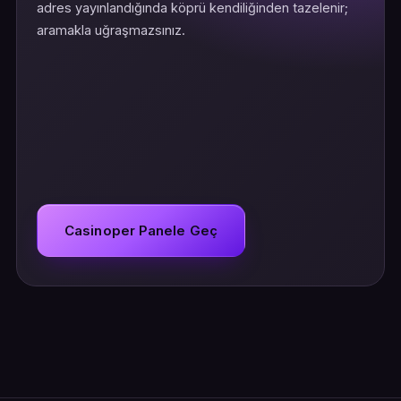
adres yayınlandığında köprü kendiliğinden tazelenir;
aramakla uğraşmazsınız.
Casinoper Panele Geç