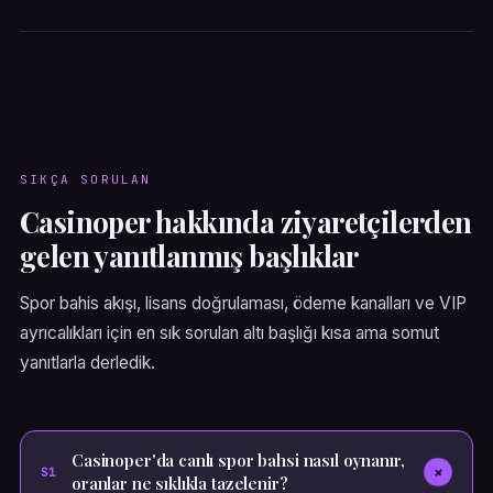
SIKÇA SORULAN
Casinoper hakkında ziyaretçilerden
gelen yanıtlanmış başlıklar
Spor bahis akışı, lisans doğrulaması, ödeme kanalları ve VIP
ayrıcalıkları için en sık sorulan altı başlığı kısa ama somut
yanıtlarla derledik.
Casinoper'da canlı spor bahsi nasıl oynanır,
+
S1
oranlar ne sıklıkla tazelenir?