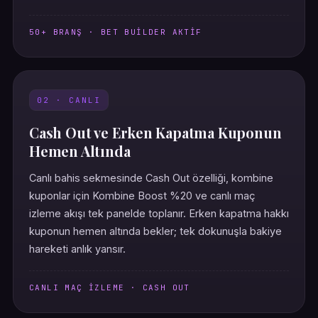
50+ BRANŞ · BET BUILDER AKTIF
02 · CANLI
Cash Out ve Erken Kapatma Kuponun
Hemen Altında
Canlı bahis sekmesinde Cash Out özelliği, kombine
kuponlar için Kombine Boost %20 ve canlı maç
izleme akışı tek panelde toplanır. Erken kapatma hakkı
kuponun hemen altında bekler; tek dokunuşla bakiye
hareketi anlık yansır.
CANLI MAÇ İZLEME · CASH OUT