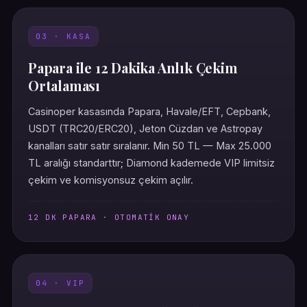
03 · KASA
Papara ile 12 Dakika Anlık Çekim
Ortalaması
Casinoper kasasında Papara, Havale/EFT, Cepbank,
USDT (TRC20/ERC20), Jeton Cüzdan ve Astropay
kanalları satır satır sıralanır. Min 50 TL — Max 25.000
TL aralığı standarttır; Diamond kademede VIP limitsiz
çekim ve komisyonsuz çekim açılır.
12 DK PAPARA · OTOMATIK ONAY
04 · VIP