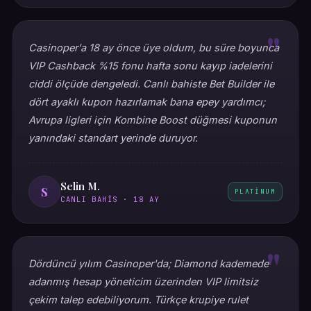
Casinoper'a 18 ay önce üye oldum, bu süre boyunca
VIP Cashback %15 fonu hafta sonu kayıp iadelerini
ciddi ölçüde dengeledi. Canlı bahiste Bet Builder ile
dört ayaklı kupon hazırlamak bana epey yardımcı;
Avrupa ligleri için Kombine Boost düğmesi kuponun
yanındaki standart yerinde duruyor.
Selin M.
S
PLATINUM
CANLI BAHIS · 18 AY
Dördüncü yılım Casinoper'da; Diamond kademede
adanmış hesap yöneticim üzerinden VIP limitsiz
çekim talep edebiliyorum. Türkçe krupiye rulet