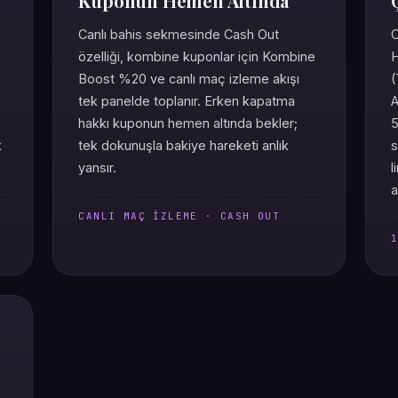
Kuponun Hemen Altında
Canlı bahis sekmesinde Cash Out
C
özelliği, kombine kuponlar için Kombine
H
Boost %20 ve canlı maç izleme akışı
(
tek panelde toplanır. Erken kapatma
A
hakkı kuponun hemen altında bekler;
5
k
tek dokunuşla bakiye hareketi anlık
s
yansır.
l
a
CANLI MAÇ İZLEME · CASH OUT