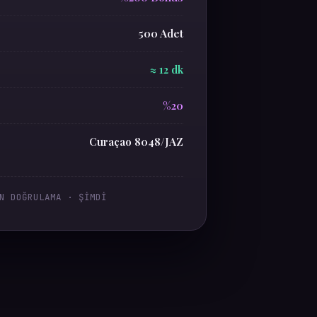
500 Adet
≈ 12 dk
%20
Curaçao 8048/JAZ
N DOĞRULAMA · ŞİMDİ