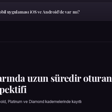
bil uygulaması iOS ve Android'de var mı?
rında uzun süredir oturan
pektifi
Gold, Platinum ve Diamond kademelerinde kayıtlı