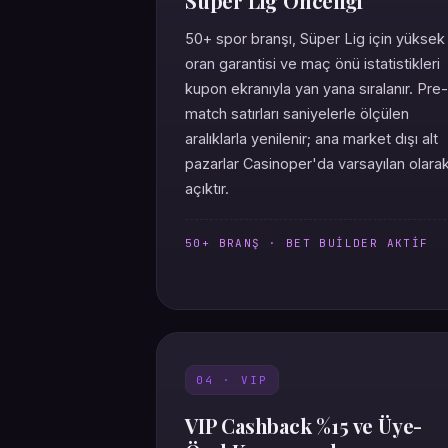
Süper Lig Önceliği
50+ spor branşı, Süper Lig için yüksek
oran garantisi ve maç önü istatistikleri
kupon ekranıyla yan yana sıralanır. Pre-
match satırları saniyelerle ölçülen
aralıklarla yenilenir; ana market dışı alt
pazarlar Casinoper'da varsayılan olara
açıktır.
50+ BRANŞ · BET BUILDER AKTIF
04 · VIP
VIP Cashback %15 ve Üye-