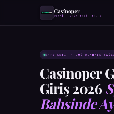
Casinoper
RESMÎ · 2026 AKTIF ADRES
KAPI AKTIF · DOĞRULANMIŞ BAĞL
Casinoper G
Giriş 2026
S
Bahsinde Ayr