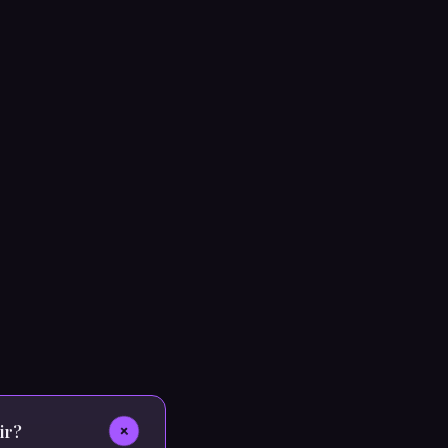
+
ir?