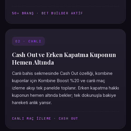
50+ BRANŞ · BET BUILDER AKTIF
02 · CANLI
Cash Out ve Erken Kapatma Kuponun
Hemen Altında
Canlı bahis sekmesinde Cash Out özelliği, kombine
kuponlar için Kombine Boost %20 ve canlı maç
izleme akışı tek panelde toplanır. Erken kapatma hakkı
kuponun hemen altında bekler; tek dokunuşla bakiye
hareketi anlık yansır.
CANLI MAÇ İZLEME · CASH OUT