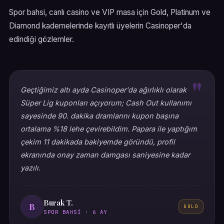
Spor bahsi, canlı casino ve VIP masa için Gold, Platinum ve
Diamond kademelerinde kayıtlı üyelerin Casinoper'da
edindiği gözlemler.
Geçtiğimiz altı ayda Casinoper'da ağırlıklı olarak
Süper Lig kuponları açıyorum; Cash Out kullanımı
sayesinde 90. dakika dramlarını kupon başına
ortalama %18 lehe çevirebildim. Papara ile yaptığım
çekim 11 dakikada bakiyemde göründü, profil
ekranında onay zaman damgası saniyesine kadar
yazılı.
Burak T.
B
GOLD
SPOR BAHSI · 6 AY