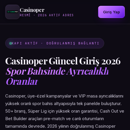
Casinoper
Giriş Yap
RESMÎ · 2026 AKTIF ADRES
KAPI AKTIF · DOĞRULANMIŞ BAĞLANTI
Casinoper Güncel Giriş 2026
Spor Bahsinde Ayrıcalıklı
Oranlar
Casinoper, üye-özel kampanyalar ve VIP masa ayrıcalıklarını
yüksek oranlı spor bahis altyapısıyla tek panelde buluşturur.
50+ branş, Süper Lig için yüksek oran garantisi, Cash Out ve
Bet Builder araçları pre-match ve canlı oturumların
tamamında devrede. 2026 yılının doğrulanmış Casinoper