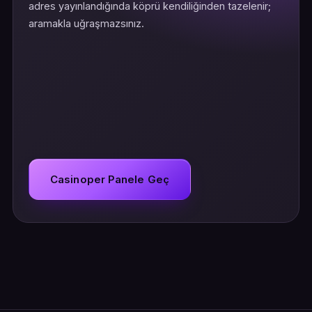
adres yayınlandığında köprü kendiliğinden tazelenir;
aramakla uğraşmazsınız.
Casinoper Panele Geç