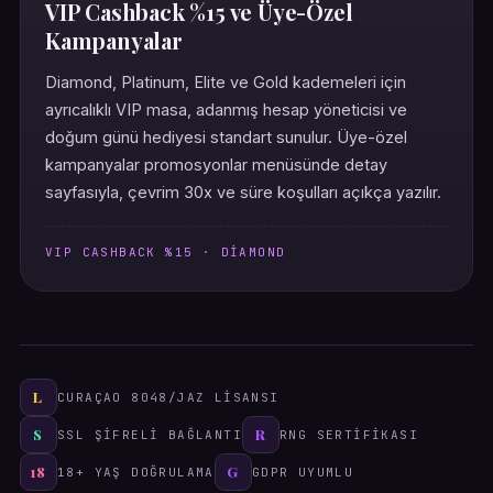
VIP Cashback %15 ve Üye-Özel
Kampanyalar
Diamond, Platinum, Elite ve Gold kademeleri için
ayrıcalıklı VIP masa, adanmış hesap yöneticisi ve
doğum günü hediyesi standart sunulur. Üye-özel
kampanyalar promosyonlar menüsünde detay
sayfasıyla, çevrim 30x ve süre koşulları açıkça yazılır.
VIP CASHBACK %15 · DIAMOND
L
CURAÇAO 8048/JAZ LISANSI
S
R
SSL ŞIFRELI BAĞLANTI
RNG SERTIFIKASI
18
G
18+ YAŞ DOĞRULAMA
GDPR UYUMLU