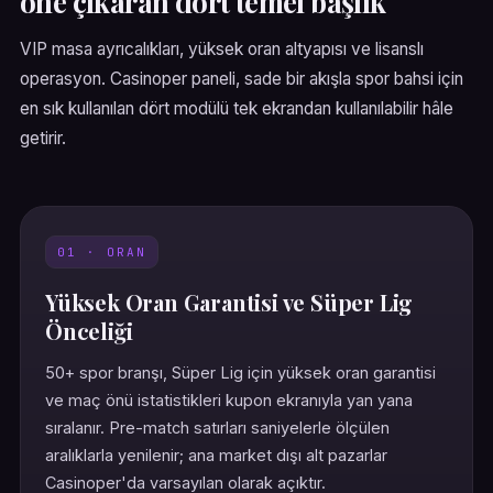
öne çıkaran dört temel başlık
VIP masa ayrıcalıkları, yüksek oran altyapısı ve lisanslı
operasyon. Casinoper paneli, sade bir akışla spor bahsi için
en sık kullanılan dört modülü tek ekrandan kullanılabilir hâle
getirir.
01 · ORAN
Yüksek Oran Garantisi ve Süper Lig
Önceliği
50+ spor branşı, Süper Lig için yüksek oran garantisi
ve maç önü istatistikleri kupon ekranıyla yan yana
sıralanır. Pre-match satırları saniyelerle ölçülen
aralıklarla yenilenir; ana market dışı alt pazarlar
Casinoper'da varsayılan olarak açıktır.