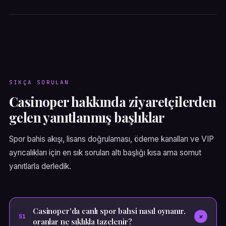
SIKÇA SORULAN
Casinoper hakkında ziyaretçilerden
gelen yanıtlanmış başlıklar
Spor bahis akışı, lisans doğrulaması, ödeme kanalları ve VIP
ayrıcalıkları için en sık sorulan altı başlığı kısa ama somut
yanıtlarla derledik.
Casinoper'da canlı spor bahsi nasıl oynanır,
+
S1
oranlar ne sıklıkla tazelenir?