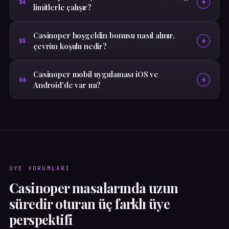
+
S4
limitlerle çalışır?
Casinoper hoşgeldin bonusu nasıl alınır,
+
S5
çevrim koşulu nedir?
Casinoper mobil uygulaması iOS ve
+
S6
Android'de var mı?
ÜYE YORUMLARI
Casinoper masalarında uzun
süredir oturan üç farklı üye
perspektifi