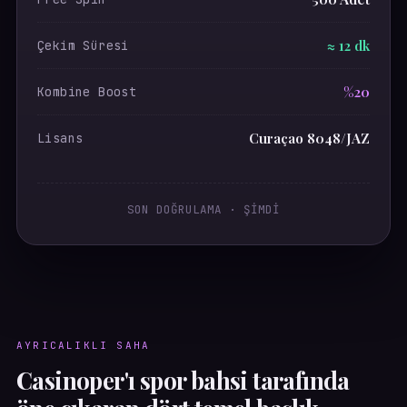
≈ 12 dk
Çekim Süresi
%20
Kombine Boost
Curaçao 8048/JAZ
Lisans
SON DOĞRULAMA · ŞİMDİ
AYRICALIKLI SAHA
Casinoper'ı spor bahsi tarafında