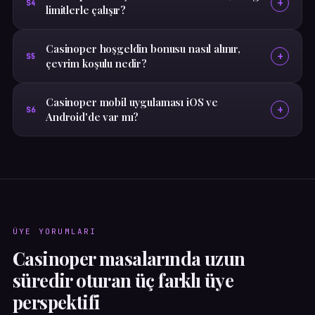
+
S4
limitlerle çalışır?
Casinoper hoşgeldin bonusu nasıl alınır,
+
S5
çevrim koşulu nedir?
Casinoper mobil uygulaması iOS ve
+
S6
Android'de var mı?
ÜYE YORUMLARI
Casinoper masalarında uzun
süredir oturan üç farklı üye
perspektifi