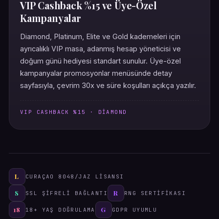
VIP Cashback %15 ve Üye-Özel
Kampanyalar
Diamond, Platinum, Elite ve Gold kademeleri için
ayrıcalıklı VIP masa, adanmış hesap yöneticisi ve
doğum günü hediyesi standart sunulur. Üye-özel
kampanyalar promosyonlar menüsünde detay
sayfasıyla, çevrim 30x ve süre koşulları açıkça yazılır.
VIP CASHBACK %15 · DIAMOND
L
CURAÇAO 8048/JAZ LISANSI
S
R
SSL ŞIFRELI BAĞLANTI
RNG SERTIFIKASI
18
G
18+ YAŞ DOĞRULAMA
GDPR UYUMLU