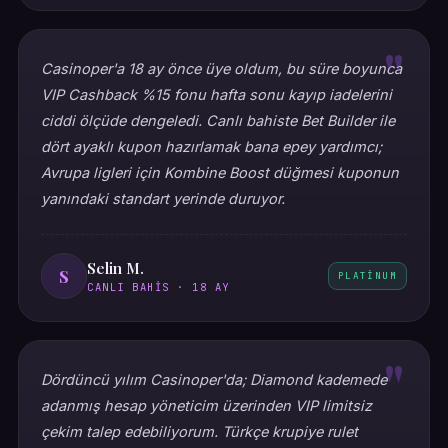
Casinoper'a 18 ay önce üye oldum, bu süre boyunca
VIP Cashback %15 fonu hafta sonu kayıp iadelerini
ciddi ölçüde dengeledi. Canlı bahiste Bet Builder ile
dört ayaklı kupon hazırlamak bana epey yardımcı;
Avrupa ligleri için Kombine Boost düğmesi kuponun
yanındaki standart yerinde duruyor.
Selin M.
S
PLATINUM
CANLI BAHIS · 18 AY
Dördüncü yılım Casinoper'da; Diamond kademede
adanmış hesap yöneticim üzerinden VIP limitsiz
çekim talep edebiliyorum. Türkçe krupiye rulet