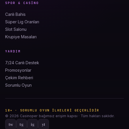
SPOR & CASINO
Canlı Bahis
Süper Lig Oranları
Slot Salonu
Krupiye Masaları
YARDIM
7/24 Canlı Destek
Promosyonlar
Çekim Rehberi
Sorumlu Oyun
18+ · SORUMLU OYUN İLKELERİ GEÇERLİDİR
© 2026 Casinoper bağımsız erişim kapısı · Tüm hakları saklıdır.
tw
tg
ig
yt