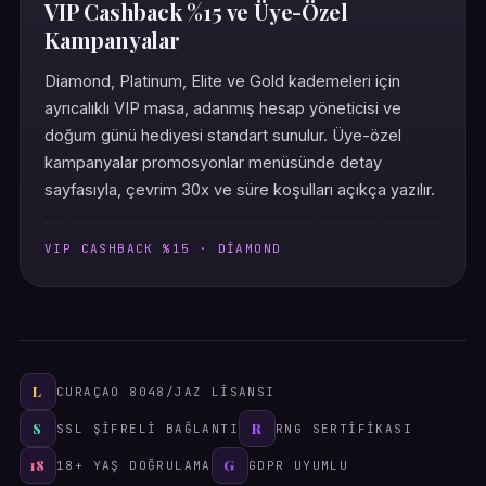
VIP Cashback %15 ve Üye-Özel
Kampanyalar
Diamond, Platinum, Elite ve Gold kademeleri için
ayrıcalıklı VIP masa, adanmış hesap yöneticisi ve
doğum günü hediyesi standart sunulur. Üye-özel
kampanyalar promosyonlar menüsünde detay
sayfasıyla, çevrim 30x ve süre koşulları açıkça yazılır.
VIP CASHBACK %15 · DIAMOND
L
CURAÇAO 8048/JAZ LISANSI
S
R
SSL ŞIFRELI BAĞLANTI
RNG SERTIFIKASI
18
G
18+ YAŞ DOĞRULAMA
GDPR UYUMLU