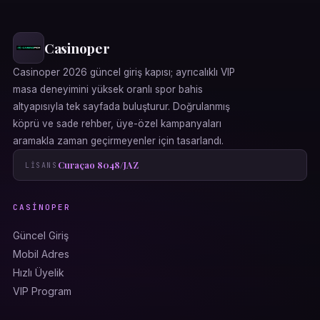
Casinoper
Casinoper 2026 güncel giriş kapısı; ayrıcalıklı VIP
masa deneyimini yüksek oranlı spor bahis
altyapısıyla tek sayfada buluşturur. Doğrulanmış
köprü ve sade rehber, üye-özel kampanyaları
aramakla zaman geçirmeyenler için tasarlandı.
Curaçao 8048/JAZ
LISANS
CASINOPER
Güncel Giriş
Mobil Adres
Hızlı Üyelik
VIP Program