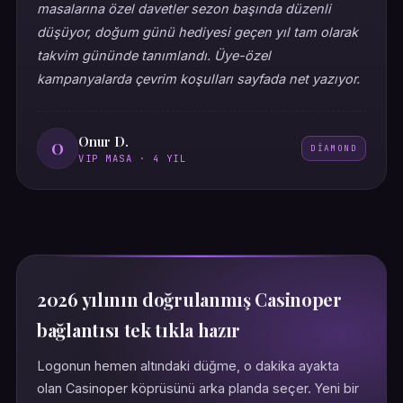
masalarına özel davetler sezon başında düzenli
düşüyor, doğum günü hediyesi geçen yıl tam olarak
takvim gününde tanımlandı. Üye-özel
kampanyalarda çevrim koşulları sayfada net yazıyor.
Onur D.
O
DIAMOND
VIP MASA · 4 YIL
2026 yılının doğrulanmış Casinoper
bağlantısı tek tıkla hazır
Logonun hemen altındaki düğme, o dakika ayakta
olan Casinoper köprüsünü arka planda seçer. Yeni bir