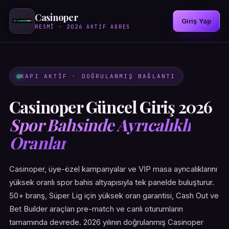
Casinoper
Giriş Yap
RESMÎ · 2026 AKTIF ADRES
KAPI AKTIF · DOĞRULANMIŞ BAĞLANTI
Casinoper Güncel Giriş 2026
Spor Bahsinde Ayrıcalıklı
Oranlar
Casinoper, üye-özel kampanyalar ve VIP masa ayrıcalıklarını
yüksek oranlı spor bahis altyapısıyla tek panelde buluşturur.
50+ branş, Süper Lig için yüksek oran garantisi, Cash Out ve
Bet Builder araçları pre-match ve canlı oturumların
tamamında devrede. 2026 yılının doğrulanmış Casinoper