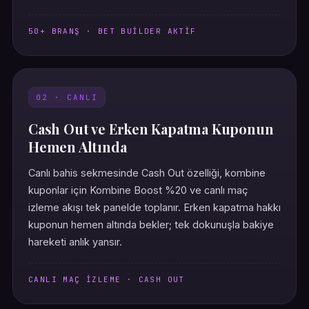
50+ BRANŞ · BET BUILDER AKTIF
02 · CANLI
Cash Out ve Erken Kapatma Kuponun
Hemen Altında
Canlı bahis sekmesinde Cash Out özelliği, kombine
kuponlar için Kombine Boost %20 ve canlı maç
izleme akışı tek panelde toplanır. Erken kapatma hakkı
kuponun hemen altında bekler; tek dokunuşla bakiye
hareketi anlık yansır.
CANLI MAÇ İZLEME · CASH OUT