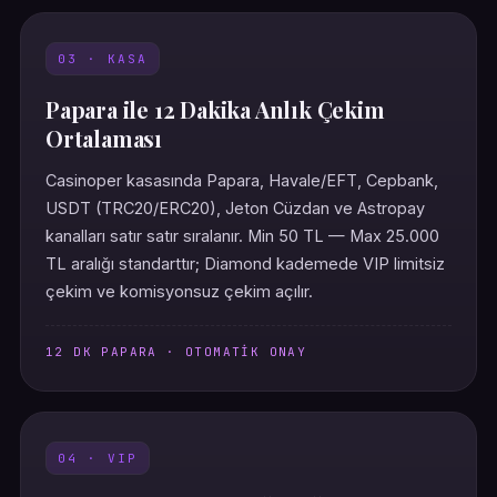
03 · KASA
Papara ile 12 Dakika Anlık Çekim
Ortalaması
Casinoper kasasında Papara, Havale/EFT, Cepbank,
USDT (TRC20/ERC20), Jeton Cüzdan ve Astropay
kanalları satır satır sıralanır. Min 50 TL — Max 25.000
TL aralığı standarttır; Diamond kademede VIP limitsiz
çekim ve komisyonsuz çekim açılır.
12 DK PAPARA · OTOMATIK ONAY
04 · VIP