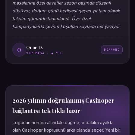
masalarına özel davetler sezon başında düzenli
düşüyor, doğum günü hediyesi geçen yıl tam olarak
takvim gününde tanımlandı. Üye-özel
kampanyalarda çevrim koşulları sayfada net yazıyor.
Onur D.
O
DIAMOND
VIP MASA · 4 YIL
2026 yılının doğrulanmış Casinoper
bağlantısı tek tıkla hazır
Logonun hemen altındaki düğme, o dakika ayakta
olan Casinoper köprüsünü arka planda seçer. Yeni bir