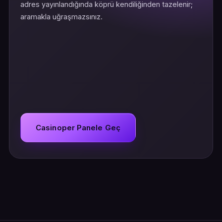
adres yayınlandığında köprü kendiliğinden tazelenir;
aramakla uğraşmazsınız.
Casinoper Panele Geç