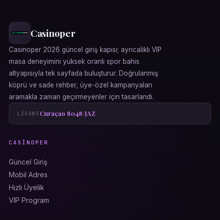
Casinoper
Casinoper 2026 güncel giriş kapısı; ayrıcalıklı VIP
masa deneyimini yüksek oranlı spor bahis
altyapısıyla tek sayfada buluşturur. Doğrulanmış
köprü ve sade rehber, üye-özel kampanyaları
aramakla zaman geçirmeyenler için tasarlandı.
Curaçao 8048/JAZ
LISANS
CASINOPER
Güncel Giriş
Mobil Adres
Hızlı Üyelik
VIP Program