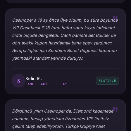
Casinoper'a 18 ay önce üye oldum, bu süre boyunca
VIP Cashback %15 fonu hafta sonu kayıp iadelerini
ciddi ölçüde dengeledi. Canlı bahiste Bet Builder ile
dört ayaklı kupon hazırlamak bana epey yardımcı;
Avrupa ligleri için Kombine Boost düğmesi kuponun
yanındaki standart yerinde duruyor.
Selin M.
S
PLATINUM
CANLI BAHIS · 18 AY
Dördüncü yılım Casinoper'da; Diamond kademede
adanmış hesap yöneticim üzerinden VIP limitsiz
çekim talep edebiliyorum. Türkçe krupiye rulet