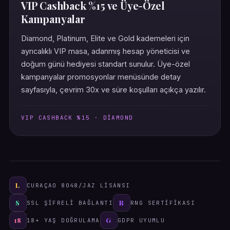
VIP Cashback %15 ve Üye-Özel
Kampanyalar
Diamond, Platinum, Elite ve Gold kademeleri için
ayrıcalıklı VIP masa, adanmış hesap yöneticisi ve
doğum günü hediyesi standart sunulur. Üye-özel
kampanyalar promosyonlar menüsünde detay
sayfasıyla, çevrim 30x ve süre koşulları açıkça yazılır.
VIP CASHBACK %15 · DIAMOND
L
CURAÇAO 8048/JAZ LISANSI
S
R
SSL ŞIFRELI BAĞLANTI
RNG SERTIFIKASI
18
G
18+ YAŞ DOĞRULAMA
GDPR UYUMLU