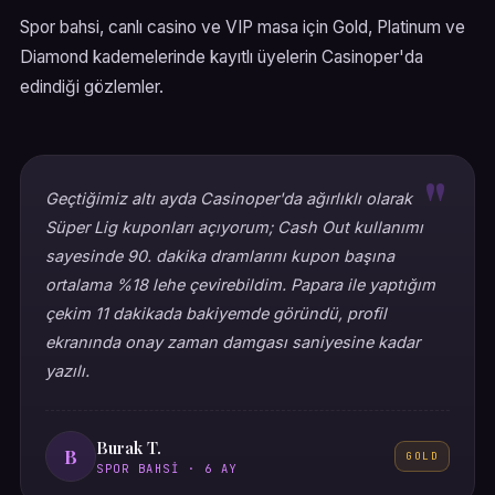
Spor bahsi, canlı casino ve VIP masa için Gold, Platinum ve
Diamond kademelerinde kayıtlı üyelerin Casinoper'da
edindiği gözlemler.
Geçtiğimiz altı ayda Casinoper'da ağırlıklı olarak
Süper Lig kuponları açıyorum; Cash Out kullanımı
sayesinde 90. dakika dramlarını kupon başına
ortalama %18 lehe çevirebildim. Papara ile yaptığım
çekim 11 dakikada bakiyemde göründü, profil
ekranında onay zaman damgası saniyesine kadar
yazılı.
Burak T.
B
GOLD
SPOR BAHSI · 6 AY