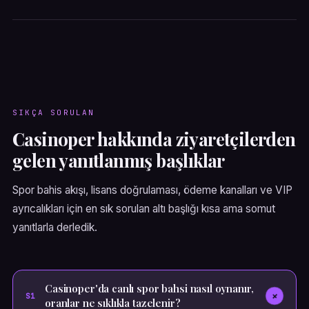
SIKÇA SORULAN
Casinoper hakkında ziyaretçilerden
gelen yanıtlanmış başlıklar
Spor bahis akışı, lisans doğrulaması, ödeme kanalları ve VIP
ayrıcalıkları için en sık sorulan altı başlığı kısa ama somut
yanıtlarla derledik.
Casinoper'da canlı spor bahsi nasıl oynanır,
+
S1
oranlar ne sıklıkla tazelenir?