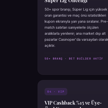
Süper Lig Önceliği
50+ spor branşı, Süper Lig için yüksek
oran garantisi ve maç önü istatistikleri
kupon ekranıyla yan yana sıralanır. Pre-
match satırları saniyelerle ölçülen
aralıklarla yenilenir; ana market dışı alt
pazarlar Casinoper'da varsayılan olara
açıktır.
50+ BRANŞ · BET BUILDER AKTIF
04 · VIP
VIP Cashback %15 ve Üye-