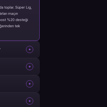
a toplar. Süper Lig,
ırları maçın
Boost %20 desteği
eğerinden tek
+
?
+
+
+