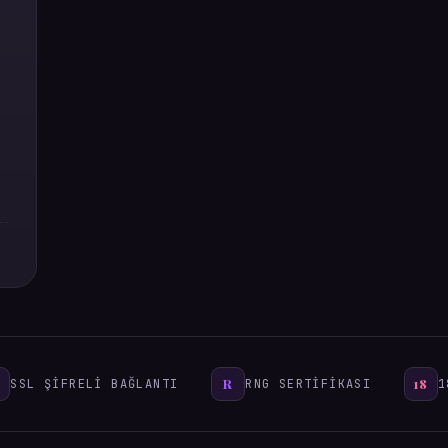
R
18
SSL ŞIFRELI BAĞLANTI
RNG SERTIFIKASI
1