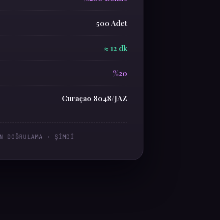
500 Adet
≈ 12 dk
%20
Curaçao 8048/JAZ
N DOĞRULAMA · ŞİMDİ