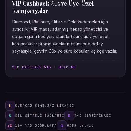
VIP Cashback %15 ve Üye-Özel
Kampanyalar
Diamond, Platinum, Elite ve Gold kademeleri için
ayrıcalıklı VIP masa, adanmış hesap yöneticisi ve
doğum günü hediyesi standart sunulur. Üye-özel
kampanyalar promosyonlar menüsünde detay
sayfasıyla, çevrim 30x ve süre koşulları açıkça yazılır.
VIP CASHBACK %15 · DIAMOND
L
CURAÇAO 8048/JAZ LISANSI
S
R
SSL ŞIFRELI BAĞLANTI
RNG SERTIFIKASI
18
G
18+ YAŞ DOĞRULAMA
GDPR UYUMLU