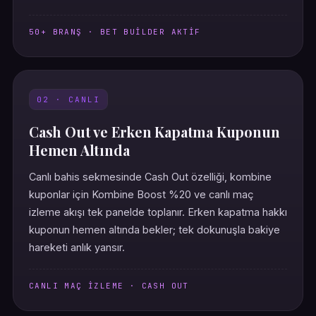
50+ BRANŞ · BET BUILDER AKTIF
02 · CANLI
Cash Out ve Erken Kapatma Kuponun
Hemen Altında
Canlı bahis sekmesinde Cash Out özelliği, kombine
kuponlar için Kombine Boost %20 ve canlı maç
izleme akışı tek panelde toplanır. Erken kapatma hakkı
kuponun hemen altında bekler; tek dokunuşla bakiye
hareketi anlık yansır.
CANLI MAÇ İZLEME · CASH OUT