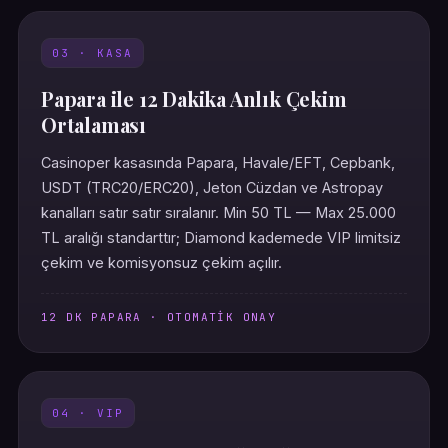
03 · KASA
Papara ile 12 Dakika Anlık Çekim
Ortalaması
Casinoper kasasında Papara, Havale/EFT, Cepbank,
USDT (TRC20/ERC20), Jeton Cüzdan ve Astropay
kanalları satır satır sıralanır. Min 50 TL — Max 25.000
TL aralığı standarttır; Diamond kademede VIP limitsiz
çekim ve komisyonsuz çekim açılır.
12 DK PAPARA · OTOMATIK ONAY
04 · VIP