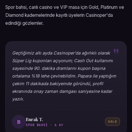
Spor bahsi, canlı casino ve VIP masa için Gold, Platinum ve
Diamond kademelerinde kayıtlı üyelerin Casinoper'da
edindiği gözlemler.
Geçtiğimiz altı ayda Casinoper'da ağırlıklı olarak
Süper Lig kuponları açıyorum; Cash Out kullanımı
sayesinde 90. dakika dramlarını kupon başına
ortalama %18 lehe çevirebildim. Papara ile yaptığım
çekim 11 dakikada bakiyemde göründü, profil
ekranında onay zaman damgası saniyesine kadar
yazılı.
Burak T.
B
GOLD
SPOR BAHSI · 6 AY