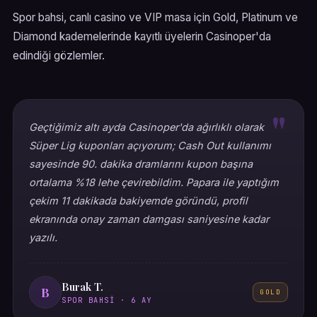
Spor bahsi, canlı casino ve VIP masa için Gold, Platinum ve
Diamond kademelerinde kayıtlı üyelerin Casinoper'da
edindiği gözlemler.
Geçtiğimiz altı ayda Casinoper'da ağırlıklı olarak
Süper Lig kuponları açıyorum; Cash Out kullanımı
sayesinde 90. dakika dramlarını kupon başına
ortalama %18 lehe çevirebildim. Papara ile yaptığım
çekim 11 dakikada bakiyemde göründü, profil
ekranında onay zaman damgası saniyesine kadar
yazılı.
Burak T.
B
GOLD
SPOR BAHSI · 6 AY