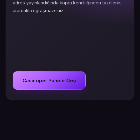
adres yayınlandığında köprü kendiliğinden tazelenir;
aramakla uğraşmazsınız.
Casinoper Panele Geç