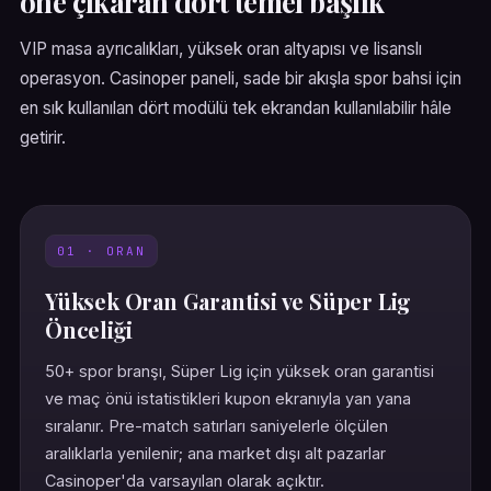
öne çıkaran dört temel başlık
VIP masa ayrıcalıkları, yüksek oran altyapısı ve lisanslı
operasyon. Casinoper paneli, sade bir akışla spor bahsi için
en sık kullanılan dört modülü tek ekrandan kullanılabilir hâle
getirir.
01 · ORAN
Yüksek Oran Garantisi ve Süper Lig
Önceliği
50+ spor branşı, Süper Lig için yüksek oran garantisi
ve maç önü istatistikleri kupon ekranıyla yan yana
sıralanır. Pre-match satırları saniyelerle ölçülen
aralıklarla yenilenir; ana market dışı alt pazarlar
Casinoper'da varsayılan olarak açıktır.