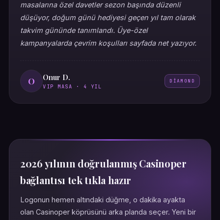
masalarına özel davetler sezon başında düzenli
düşüyor, doğum günü hediyesi geçen yıl tam olarak
takvim gününde tanımlandı. Üye-özel
kampanyalarda çevrim koşulları sayfada net yazıyor.
Onur D.
O
DIAMOND
VIP MASA · 4 YIL
2026 yılının doğrulanmış Casinoper
bağlantısı tek tıkla hazır
Logonun hemen altındaki düğme, o dakika ayakta
olan Casinoper köprüsünü arka planda seçer. Yeni bir