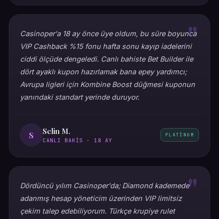
Casinoper'a 18 ay önce üye oldum, bu süre boyunca
VIP Cashback %15 fonu hafta sonu kayıp iadelerini
ciddi ölçüde dengeledi. Canlı bahiste Bet Builder ile
dört ayaklı kupon hazırlamak bana epey yardımcı;
Avrupa ligleri için Kombine Boost düğmesi kuponun
yanındaki standart yerinde duruyor.
Selin M.
S
PLATINUM
CANLI BAHIS · 18 AY
Dördüncü yılım Casinoper'da; Diamond kademede
adanmış hesap yöneticim üzerinden VIP limitsiz
çekim talep edebiliyorum. Türkçe krupiye rulet