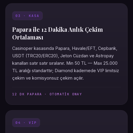
03 · KASA
Papara ile 12 Dakika Anlık Çekim
Ortalaması
Casinoper kasasında Papara, Havale/EFT, Cepbank,
USDT (TRC20/ERC20), Jeton Cüzdan ve Astropay
kanalları satır satır sıralanır. Min 50 TL — Max 25.000
TL aralığı standarttır; Diamond kademede VIP limitsiz
çekim ve komisyonsuz çekim açılır.
12 DK PAPARA · OTOMATIK ONAY
04 · VIP