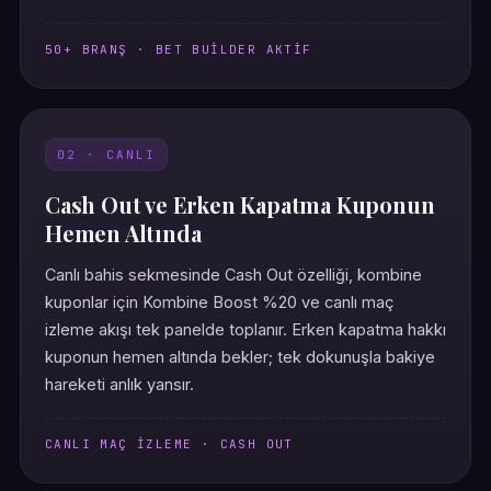
50+ BRANŞ · BET BUILDER AKTIF
02 · CANLI
Cash Out ve Erken Kapatma Kuponun
Hemen Altında
Canlı bahis sekmesinde Cash Out özelliği, kombine
kuponlar için Kombine Boost %20 ve canlı maç
izleme akışı tek panelde toplanır. Erken kapatma hakkı
kuponun hemen altında bekler; tek dokunuşla bakiye
hareketi anlık yansır.
CANLI MAÇ İZLEME · CASH OUT