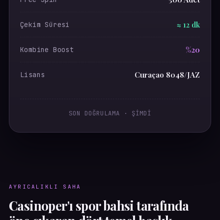
≈ 12 dk
Çekim Süresi
%20
Kombine Boost
Curaçao 8048/JAZ
Lisans
SON DOĞRULAMA · ŞİMDİ
AYRICALIKLI SAHA
Casinoper'ı spor bahsi tarafında