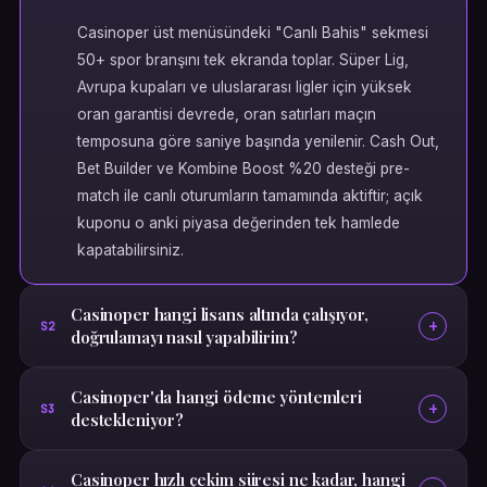
Casinoper üst menüsündeki "Canlı Bahis" sekmesi
50+ spor branşını tek ekranda toplar. Süper Lig,
Avrupa kupaları ve uluslararası ligler için yüksek
oran garantisi devrede, oran satırları maçın
temposuna göre saniye başında yenilenir. Cash Out,
Bet Builder ve Kombine Boost %20 desteği pre-
match ile canlı oturumların tamamında aktiftir; açık
kuponu o anki piyasa değerinden tek hamlede
kapatabilirsiniz.
Casinoper hangi lisans altında çalışıyor,
+
S2
doğrulamayı nasıl yapabilirim?
Casinoper'da hangi ödeme yöntemleri
+
S3
destekleniyor?
Casinoper hızlı çekim süresi ne kadar, hangi