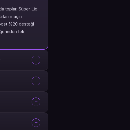
a toplar. Süper Lig,
ırları maçın
Boost %20 desteği
eğerinden tek
+
?
+
+
+