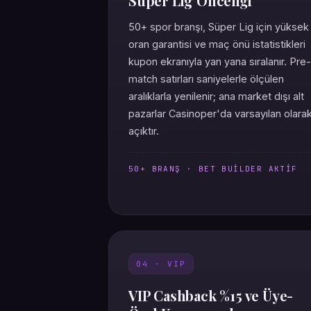
Süper Lig Önceliği
50+ spor branşı, Süper Lig için yüksek
oran garantisi ve maç önü istatistikleri
kupon ekranıyla yan yana sıralanır. Pre-
match satırları saniyelerle ölçülen
aralıklarla yenilenir; ana market dışı alt
pazarlar Casinoper'da varsayılan olara
açıktır.
50+ BRANŞ · BET BUILDER AKTIF
04 · VIP
VIP Cashback %15 ve Üye-