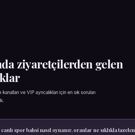
da ziyaretçilerden gelen
klar
analları ve VIP ayrıcalıkları için en sık sorulan
ik.
canlı spor bahsi nasıl oynanır, oranlar ne sıklıkla tazelen