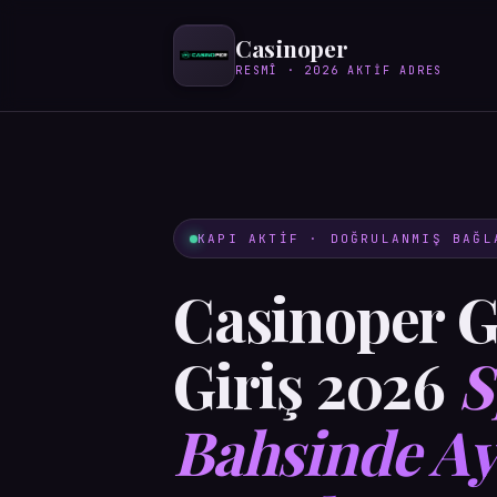
Casinoper
RESMÎ · 2026 AKTIF ADRES
KAPI AKTIF · DOĞRULANMIŞ BAĞL
Casinoper G
Giriş 2026
S
Bahsinde Ayr