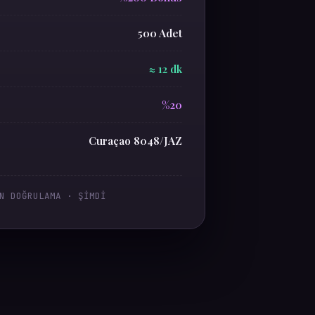
500 Adet
≈ 12 dk
%20
Curaçao 8048/JAZ
N DOĞRULAMA · ŞİMDİ