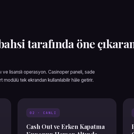
bahsi tarafında öne çıkara
sı ve lisanslı operasyon. Casinoper paneli, sade
rt modülü tek ekrandan kullanılabilir hâle getirir.
02 · CANLI
Cash Out ve Erken Kapatma