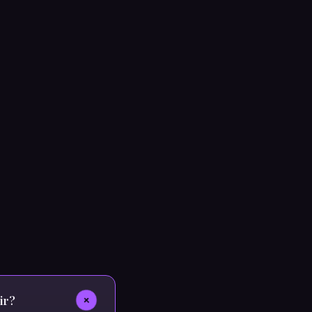
+
ir?