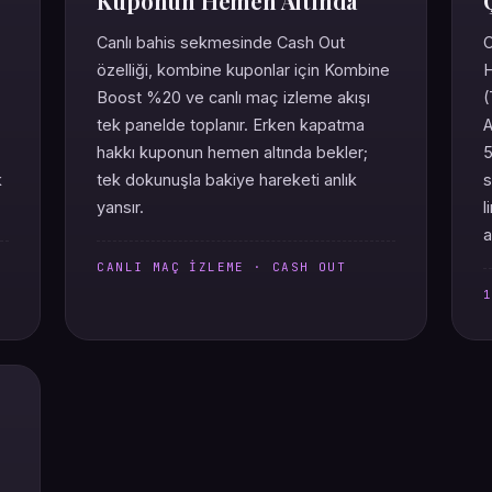
Kuponun Hemen Altında
Canlı bahis sekmesinde Cash Out
C
özelliği, kombine kuponlar için Kombine
H
Boost %20 ve canlı maç izleme akışı
(
tek panelde toplanır. Erken kapatma
A
hakkı kuponun hemen altında bekler;
5
k
tek dokunuşla bakiye hareketi anlık
s
yansır.
l
a
CANLI MAÇ İZLEME · CASH OUT