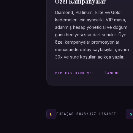
Özel Kampanyalar
Diamond, Platinum, Elite ve Gold
kademeleri için ayrıcalıklı VIP masa,
adanmış hesap yöneticisi ve doğum
günü hediyesi standart sunulur. Üye-
özel kampanyalar promosyonlar
menüsünde detay sayfasıyla, çevrim
30x ve süre koşulları açıkça yazılır.
VIP CASHBACK %15 · DIAMOND
L
S
CURAÇAO 8048/JAZ LISANSI