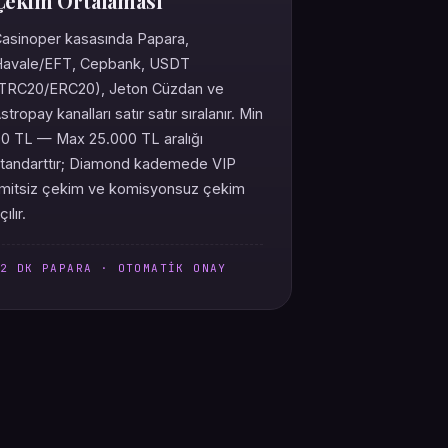
Çekim Ortalaması
asinoper kasasında Papara,
avale/EFT, Cepbank, USDT
TRC20/ERC20), Jeton Cüzdan ve
stropay kanalları satır satır sıralanır. Min
0 TL — Max 25.000 TL aralığı
tandarttır; Diamond kademede VIP
imitsiz çekim ve komisyonsuz çekim
çılır.
12 DK PAPARA · OTOMATIK ONAY