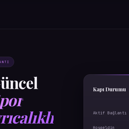
ANTI
üncel
Kapı Durumu
por
ıcalıklı
Aktif Bağlantı
Hoşgeldin