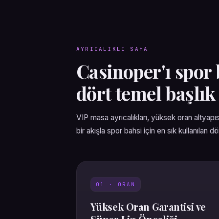
AYRICALIKLI SAHA
Casinoper'ı spor 
dört temel başlık
VIP masa ayrıcalıkları, yüksek oran altyapı
bir akışla spor bahsi için en sık kullanılan dö
01 · ORAN
Yüksek Oran Garantisi ve