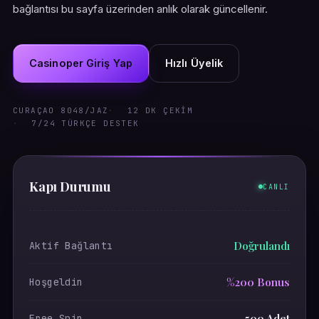
bağlantısı bu sayfa üzerinden anlık olarak güncellenir.
Casinoper Giriş Yap
Hızlı Üyelik
CURAÇAO 8048/JAZ
12 DK ÇEKIM
7/24 TÜRKÇE DESTEK
Kapı Durumu
CANLI
Doğrulandı
Aktif Bağlantı
%200 Bonus
Hoşgeldin
500 Adet
Free Spin