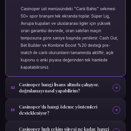
Casinoper üst menüsündeki "Canlı Bahis" sekmesi
50+ spor branşını tek ekranda toplar. Süper Lig,
Avrupa kupaları ve uluslararası ligler için yüksek
oran garantisi devrede, oran satırları maçın
temposuna göre saniye başında yenilenir. Cash Out,
Bet Builder ve Kombine Boost %20 desteği pre-
match ile canlı oturumların tamamında aktiftir; açık
kuponu o anki piyasa değerinden tek hamlede
kapatabilirsiniz.
Casinoper hangi lisans altında çalışıyor,
+
S2
doğrulamayı nasıl yapabilirim?
Casinoper'da hangi ödeme yöntemleri
+
S3
destekleniyor?
Casinoper hızlı çekim süresi ne kadar, hangi