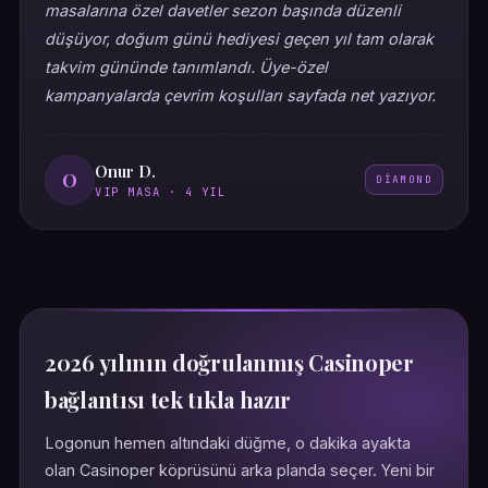
masalarına özel davetler sezon başında düzenli
düşüyor, doğum günü hediyesi geçen yıl tam olarak
takvim gününde tanımlandı. Üye-özel
kampanyalarda çevrim koşulları sayfada net yazıyor.
Onur D.
O
DIAMOND
VIP MASA · 4 YIL
2026 yılının doğrulanmış Casinoper
bağlantısı tek tıkla hazır
Logonun hemen altındaki düğme, o dakika ayakta
olan Casinoper köprüsünü arka planda seçer. Yeni bir