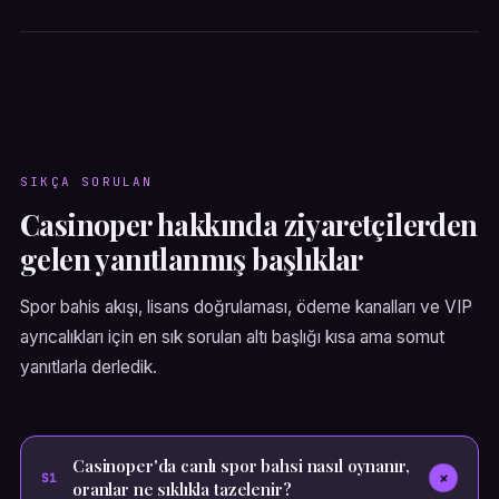
SIKÇA SORULAN
Casinoper hakkında ziyaretçilerden
gelen yanıtlanmış başlıklar
Spor bahis akışı, lisans doğrulaması, ödeme kanalları ve VIP
ayrıcalıkları için en sık sorulan altı başlığı kısa ama somut
yanıtlarla derledik.
Casinoper'da canlı spor bahsi nasıl oynanır,
+
S1
oranlar ne sıklıkla tazelenir?