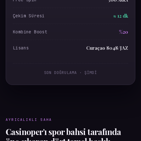
≈ 12 dk
Çekim Süresi
%20
Kombine Boost
Curaçao 8048/JAZ
Lisans
SON DOĞRULAMA · ŞİMDİ
AYRICALIKLI SAHA
Casinoper'ı spor bahsi tarafında