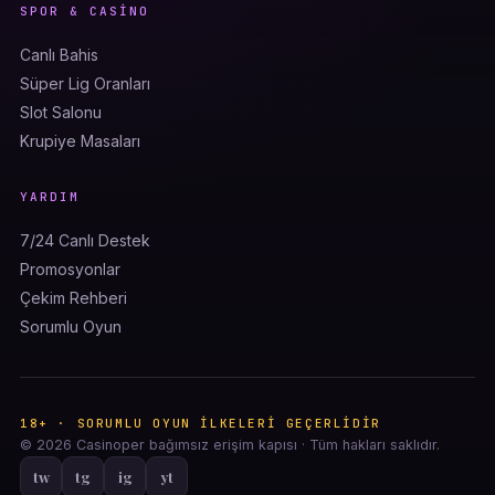
SPOR & CASINO
Canlı Bahis
Süper Lig Oranları
Slot Salonu
Krupiye Masaları
YARDIM
7/24 Canlı Destek
Promosyonlar
Çekim Rehberi
Sorumlu Oyun
18+ · SORUMLU OYUN İLKELERİ GEÇERLİDİR
© 2026 Casinoper bağımsız erişim kapısı · Tüm hakları saklıdır.
tw
tg
ig
yt