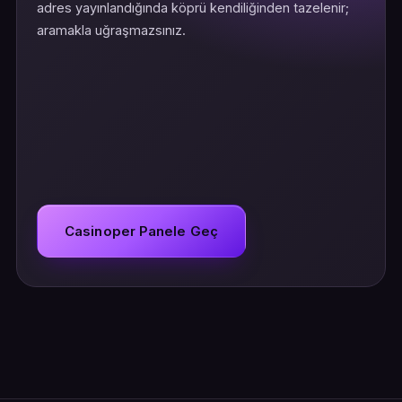
adres yayınlandığında köprü kendiliğinden tazelenir;
aramakla uğraşmazsınız.
Casinoper Panele Geç