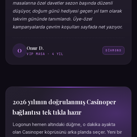
masalarına özel davetler sezon başında düzenli
düşüyor, doğum günü hediyesi geçen yıl tam olarak
takvim gününde tanımlandı. Üye-özel
kampanyalarda çevrim koşulları sayfada net yazıyor.
Onur D.
O
DIAMOND
VIP MASA · 4 YIL
2026 yılının doğrulanmış Casinoper
bağlantısı tek tıkla hazır
Logonun hemen altındaki düğme, o dakika ayakta
olan Casinoper köprüsünü arka planda seçer. Yeni bir