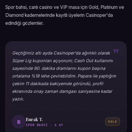
Spor bahsi, canlı casino ve VIP masa için Gold, Platinum ve
Diamond kademelerinde kayıtlı üyelerin Casinoper'da
edindiği gözlemler.
Geçtiğimiz altı ayda Casinoper'da ağırlıklı olarak
Süper Lig kuponları açıyorum; Cash Out kullanımı
sayesinde 90. dakika dramlarını kupon başına
ortalama %18 lehe çevirebildim. Papara ile yaptığım
çekim 11 dakikada bakiyemde göründü, profil
ekranında onay zaman damgası saniyesine kadar
yazılı.
Burak T.
B
GOLD
SPOR BAHSI · 6 AY