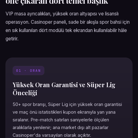
öne çıkaran dört temel başlık
VIP masa ayrıcalıkları, yüksek oran altyapısı ve lisanslı
operasyon. Casinoper paneli, sade bir akışla spor bahsi için
en sık kullanılan dört modülü tek ekrandan kullanılabilir hâle
getirir.
01 · ORAN
Yüksek Oran Garantisi ve Süper Lig
Önceliği
50+ spor branşı, Süper Lig için yüksek oran garantisi
ve maç önü istatistikleri kupon ekranıyla yan yana
sıralanır. Pre-match satırları saniyelerle ölçülen
aralıklarla yenilenir; ana market dışı alt pazarlar
Casinoper'da varsayılan olarak açıktır.