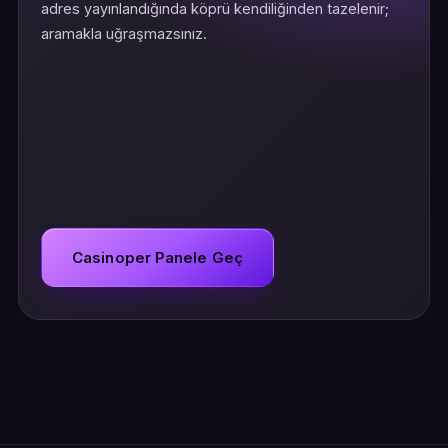
adres yayınlandığında köprü kendiliğinden tazelenir;
aramakla uğraşmazsınız.
Casinoper Panele Geç