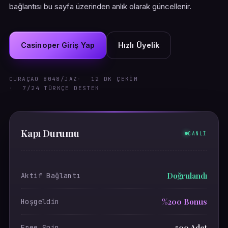
bağlantısı bu sayfa üzerinden anlık olarak güncellenir.
Casinoper Giriş Yap
Hızlı Üyelik
CURAÇAO 8048/JAZ
12 DK ÇEKIM
7/24 TÜRKÇE DESTEK
Kapı Durumu
CANLI
Doğrulandı
Aktif Bağlantı
%200 Bonus
Hoşgeldin
500 Adet
Free Spin