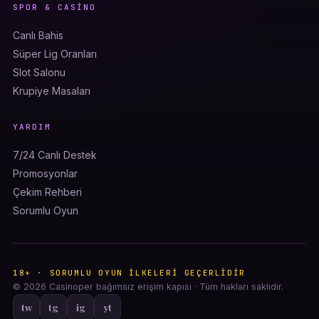
SPOR & CASINO
Canlı Bahis
Süper Lig Oranları
Slot Salonu
Krupiye Masaları
YARDIM
7/24 Canlı Destek
Promosyonlar
Çekim Rehberi
Sorumlu Oyun
18+ · SORUMLU OYUN İLKELERİ GEÇERLİDİR
© 2026 Casinoper bağımsız erişim kapısı · Tüm hakları saklıdır.
tw
tg
ig
yt