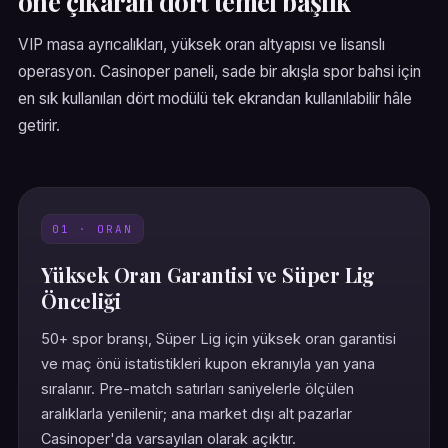
öne çıkaran dört temel başlık
VIP masa ayrıcalıkları, yüksek oran altyapısı ve lisanslı
operasyon. Casinoper paneli, sade bir akışla spor bahsi için
en sık kullanılan dört modülü tek ekrandan kullanılabilir hâle
getirir.
01 · ORAN
Yüksek Oran Garantisi ve Süper Lig
Önceliği
50+ spor branşı, Süper Lig için yüksek oran garantisi
ve maç önü istatistikleri kupon ekranıyla yan yana
sıralanır. Pre-match satırları saniyelerle ölçülen
aralıklarla yenilenir; ana market dışı alt pazarlar
Casinoper'da varsayılan olarak açıktır.