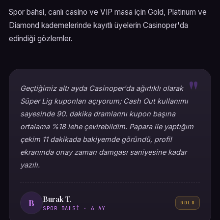
Spor bahsi, canlı casino ve VIP masa için Gold, Platinum ve
Diamond kademelerinde kayıtlı üyelerin Casinoper'da
edindiği gözlemler.
Geçtiğimiz altı ayda Casinoper'da ağırlıklı olarak
Süper Lig kuponları açıyorum; Cash Out kullanımı
sayesinde 90. dakika dramlarını kupon başına
ortalama %18 lehe çevirebildim. Papara ile yaptığım
çekim 11 dakikada bakiyemde göründü, profil
ekranında onay zaman damgası saniyesine kadar
yazılı.
Burak T.
B
GOLD
SPOR BAHSI · 6 AY