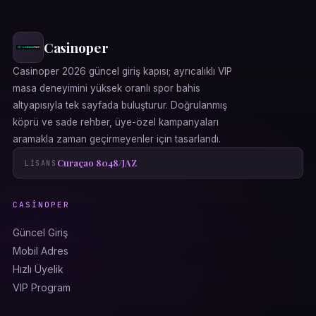
Casinoper
Casinoper 2026 güncel giriş kapısı; ayrıcalıklı VIP
masa deneyimini yüksek oranlı spor bahis
altyapısıyla tek sayfada buluşturur. Doğrulanmış
köprü ve sade rehber, üye-özel kampanyaları
aramakla zaman geçirmeyenler için tasarlandı.
Curaçao 8048/JAZ
LISANS
CASINOPER
Güncel Giriş
Mobil Adres
Hızlı Üyelik
VIP Program