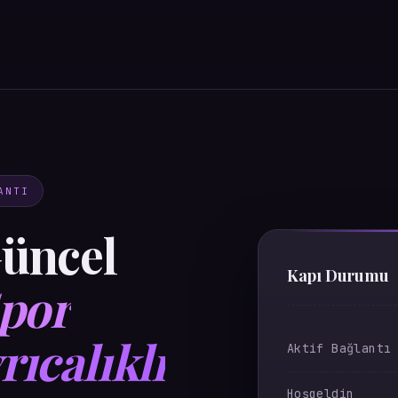
ANTI
üncel
Kapı Durumu
por
ıcalıklı
Aktif Bağlantı
Hoşgeldin