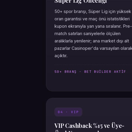
Süper Lig Önceliği
50+ spor branşı, Süper Lig için yüksek
oran garantisi ve maç önü istatistikleri
kupon ekranıyla yan yana sıralanır. Pre-
match satırları saniyelerle ölçülen
aralıklarla yenilenir; ana market dışı alt
pazarlar Casinoper'da varsayılan olara
açıktır.
50+ BRANŞ · BET BUILDER AKTIF
04 · VIP
VIP Cashback %15 ve Üye-