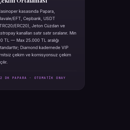
Çekim Ortalaması
asinoper kasasında Papara,
avale/EFT, Cepbank, USDT
TRC20/ERC20), Jeton Cüzdan ve
stropay kanalları satır satır sıralanır. Min
0 TL — Max 25.000 TL aralığı
tandarttır; Diamond kademede VIP
imitsiz çekim ve komisyonsuz çekim
çılır.
12 DK PAPARA · OTOMATIK ONAY