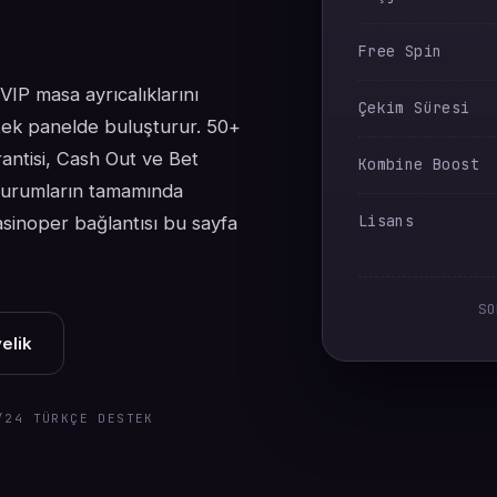
Free Spin
IP masa ayrıcalıklarını
Çekim Süresi
 tek panelde buluşturur. 50+
antisi, Cash Out ve Bet
Kombine Boost
oturumların tamamında
Lisans
sinoper bağlantısı bu sayfa
SO
yelik
/24 TÜRKÇE DESTEK