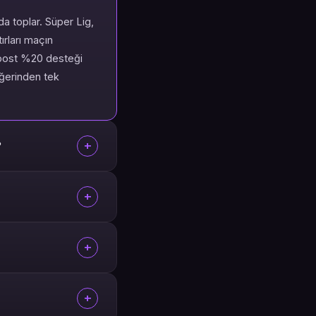
a toplar. Süper Lig,
ırları maçın
Boost %20 desteği
eğerinden tek
+
?
+
+
+