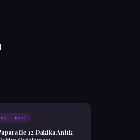
n
03 · KASA
Papara ile 12 Dakika Anlık