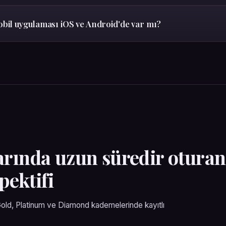
bil uygulaması iOS ve Android'de var mı?
rında uzun süredir oturan
pektifi
Gold, Platinum ve Diamond kademelerinde kayıtlı