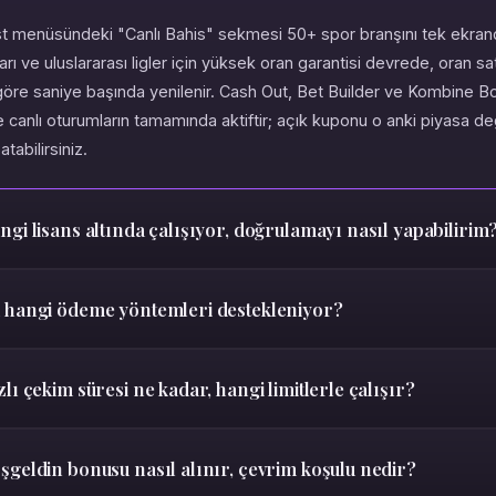
t menüsündeki "Canlı Bahis" sekmesi 50+ spor branşını tek ekrand
rı ve uluslararası ligler için yüksek oran garantisi devrede, oran sat
re saniye başında yenilenir. Cash Out, Bet Builder ve Kombine 
e canlı oturumların tamamında aktiftir; açık kuponu o anki piyasa d
abilirsiniz.
gi lisans altında çalışıyor, doğrulamayı nasıl yapabilirim
 hangi ödeme yöntemleri destekleniyor?
lı çekim süresi ne kadar, hangi limitlerle çalışır?
geldin bonusu nasıl alınır, çevrim koşulu nedir?