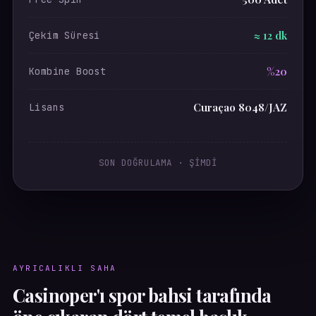
≈ 12 dk
Çekim Süresi
%20
Kombine Boost
Curaçao 8048/JAZ
Lisans
SON DOĞRULAMA · ŞİMDİ
AYRICALIKLI SAHA
Casinoper'ı spor bahsi tarafında