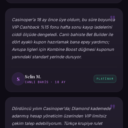
Casinoper'a 18 ay önce üye oldum, bu süre boyunca
VIP Cashback %15 fonu hafta sonu kayıp iadelerini
ciddi ölçüde dengeledi. Canlı bahiste Bet Builder ile
dört ayaklı kupon hazırlamak bana epey yardımcı;
Avrupa ligleri için Kombine Boost düğmesi kuponun
yanındaki standart yerinde duruyor.
Selin M.
S
PLATINUM
CANLI BAHIS · 18 AY
Dördüncü yılım Casinoper'da; Diamond kademede
adanmış hesap yöneticim üzerinden VIP limitsiz
çekim talep edebiliyorum. Türkçe krupiye rulet