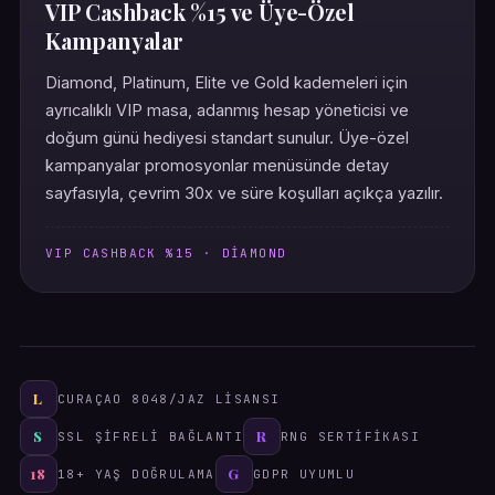
VIP Cashback %15 ve Üye-Özel
Kampanyalar
Diamond, Platinum, Elite ve Gold kademeleri için
ayrıcalıklı VIP masa, adanmış hesap yöneticisi ve
doğum günü hediyesi standart sunulur. Üye-özel
kampanyalar promosyonlar menüsünde detay
sayfasıyla, çevrim 30x ve süre koşulları açıkça yazılır.
VIP CASHBACK %15 · DIAMOND
L
CURAÇAO 8048/JAZ LISANSI
S
R
SSL ŞIFRELI BAĞLANTI
RNG SERTIFIKASI
18
G
18+ YAŞ DOĞRULAMA
GDPR UYUMLU