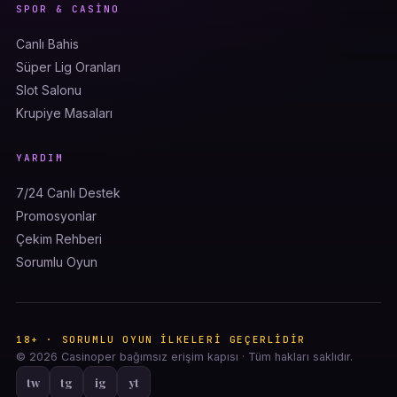
SPOR & CASINO
Canlı Bahis
Süper Lig Oranları
Slot Salonu
Krupiye Masaları
YARDIM
7/24 Canlı Destek
Promosyonlar
Çekim Rehberi
Sorumlu Oyun
18+ · SORUMLU OYUN İLKELERİ GEÇERLİDİR
© 2026 Casinoper bağımsız erişim kapısı · Tüm hakları saklıdır.
tw
tg
ig
yt