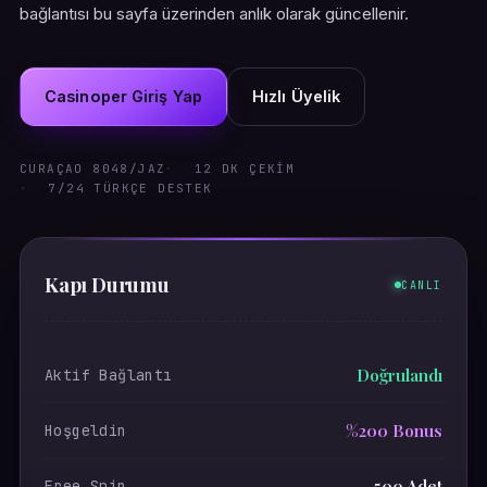
bağlantısı bu sayfa üzerinden anlık olarak güncellenir.
Casinoper Giriş Yap
Hızlı Üyelik
CURAÇAO 8048/JAZ
12 DK ÇEKIM
7/24 TÜRKÇE DESTEK
Kapı Durumu
CANLI
Doğrulandı
Aktif Bağlantı
%200 Bonus
Hoşgeldin
500 Adet
Free Spin