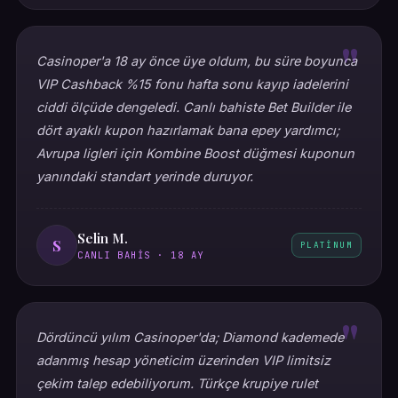
Casinoper'a 18 ay önce üye oldum, bu süre boyunca
VIP Cashback %15 fonu hafta sonu kayıp iadelerini
ciddi ölçüde dengeledi. Canlı bahiste Bet Builder ile
dört ayaklı kupon hazırlamak bana epey yardımcı;
Avrupa ligleri için Kombine Boost düğmesi kuponun
yanındaki standart yerinde duruyor.
Selin M.
S
PLATINUM
CANLI BAHIS · 18 AY
Dördüncü yılım Casinoper'da; Diamond kademede
adanmış hesap yöneticim üzerinden VIP limitsiz
çekim talep edebiliyorum. Türkçe krupiye rulet