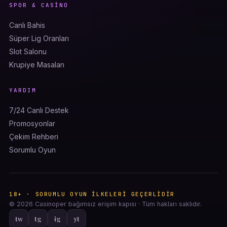
SPOR & CASINO
Canlı Bahis
Süper Lig Oranları
Slot Salonu
Krupiye Masaları
YARDIM
7/24 Canlı Destek
Promosyonlar
Çekim Rehberi
Sorumlu Oyun
18+ · SORUMLU OYUN İLKELERİ GEÇERLİDİR
© 2026 Casinoper bağımsız erişim kapısı · Tüm hakları saklıdır.
tw
tg
ig
yt