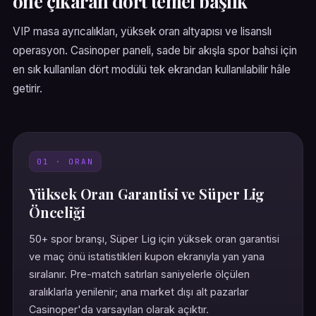
öne çıkaran dört temel başlık
VIP masa ayrıcalıkları, yüksek oran altyapısı ve lisanslı
operasyon. Casinoper paneli, sade bir akışla spor bahsi için
en sık kullanılan dört modülü tek ekrandan kullanılabilir hâle
getirir.
01 · ORAN
Yüksek Oran Garantisi ve Süper Lig
Önceliği
50+ spor branşı, Süper Lig için yüksek oran garantisi
ve maç önü istatistikleri kupon ekranıyla yan yana
sıralanır. Pre-match satırları saniyelerle ölçülen
aralıklarla yenilenir; ana market dışı alt pazarlar
Casinoper'da varsayılan olarak açıktır.