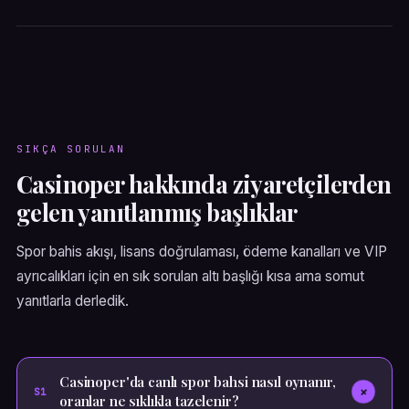
SIKÇA SORULAN
Casinoper hakkında ziyaretçilerden
gelen yanıtlanmış başlıklar
Spor bahis akışı, lisans doğrulaması, ödeme kanalları ve VIP
ayrıcalıkları için en sık sorulan altı başlığı kısa ama somut
yanıtlarla derledik.
Casinoper'da canlı spor bahsi nasıl oynanır,
+
S1
oranlar ne sıklıkla tazelenir?