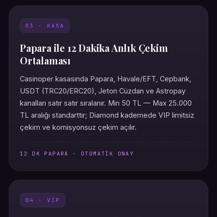
03 · KASA
Papara ile 12 Dakika Anlık Çekim
Ortalaması
Casinoper kasasında Papara, Havale/EFT, Cepbank,
USDT (TRC20/ERC20), Jeton Cüzdan ve Astropay
kanalları satır satır sıralanır. Min 50 TL — Max 25.000
TL aralığı standarttır; Diamond kademede VIP limitsiz
çekim ve komisyonsuz çekim açılır.
12 DK PAPARA · OTOMATIK ONAY
04 · VIP