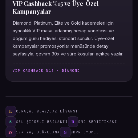
VIP Cashback %15 ve Üye-Özel
Kampanyalar
Diamond, Platinum, Elite ve Gold kademeleri için
ayrıcalıklı VIP masa, adanmış hesap yöneticisi ve
doğum günü hediyesi standart sunulur. Üye-özel
kampanyalar promosyonlar menüsünde detay
sayfasıyla, çevrim 30x ve süre koşulları açıkça yazılır.
VIP CASHBACK %15 · DIAMOND
L
CURAÇAO 8048/JAZ LISANSI
S
R
SSL ŞIFRELI BAĞLANTI
RNG SERTIFIKASI
18
G
18+ YAŞ DOĞRULAMA
GDPR UYUMLU