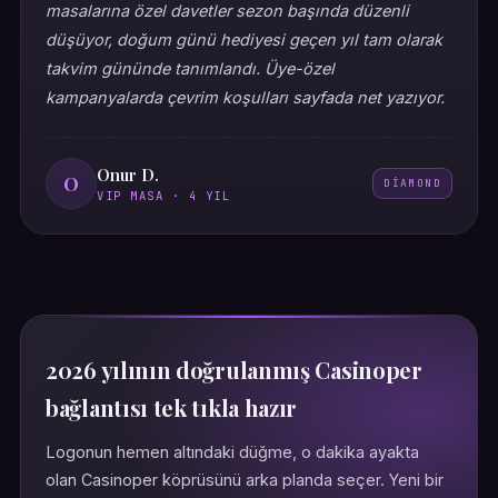
masalarına özel davetler sezon başında düzenli
düşüyor, doğum günü hediyesi geçen yıl tam olarak
takvim gününde tanımlandı. Üye-özel
kampanyalarda çevrim koşulları sayfada net yazıyor.
Onur D.
O
DIAMOND
VIP MASA · 4 YIL
2026 yılının doğrulanmış Casinoper
bağlantısı tek tıkla hazır
Logonun hemen altındaki düğme, o dakika ayakta
olan Casinoper köprüsünü arka planda seçer. Yeni bir