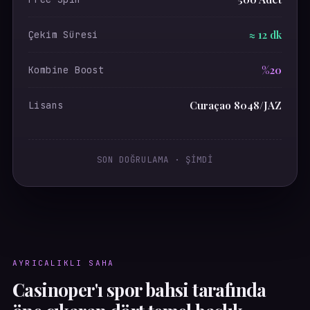
≈ 12 dk
Çekim Süresi
%20
Kombine Boost
Curaçao 8048/JAZ
Lisans
SON DOĞRULAMA · ŞİMDİ
AYRICALIKLI SAHA
Casinoper'ı spor bahsi tarafında