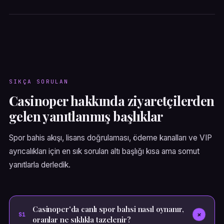
SIKÇA SORULAN
Casinoper hakkında ziyaretçilerden
gelen yanıtlanmış başlıklar
Spor bahis akışı, lisans doğrulaması, ödeme kanalları ve VIP
ayrıcalıkları için en sık sorulan altı başlığı kısa ama somut
yanıtlarla derledik.
Casinoper'da canlı spor bahsi nasıl oynanır,
+
S1
oranlar ne sıklıkla tazelenir?