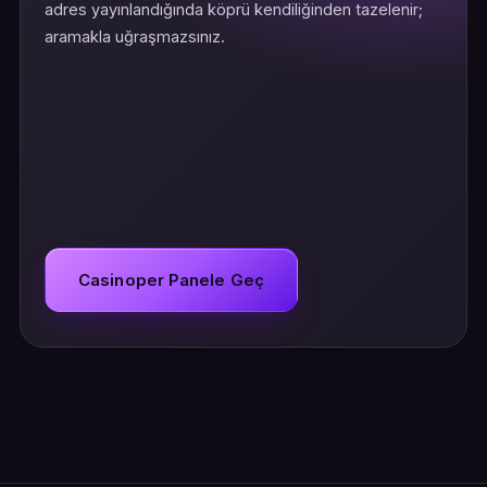
adres yayınlandığında köprü kendiliğinden tazelenir;
aramakla uğraşmazsınız.
Casinoper Panele Geç