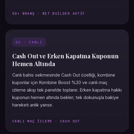
50+ BRANŞ · BET BUILDER AKTIF
02 · CANLI
Cash Out ve Erken Kapatma Kuponun
Hemen Altında
Canlı bahis sekmesinde Cash Out özelliği, kombine
kuponlar için Kombine Boost %20 ve canlı maç
izleme akışı tek panelde toplanır. Erken kapatma hakkı
kuponun hemen altında bekler; tek dokunuşla bakiye
hareketi anlık yansır.
CANLI MAÇ İZLEME · CASH OUT