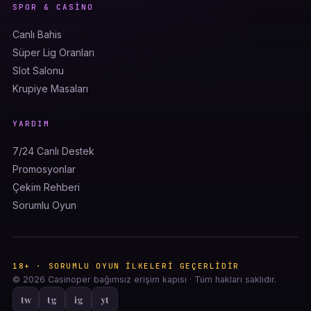
SPOR & CASINO
Canlı Bahis
Süper Lig Oranları
Slot Salonu
Krupiye Masaları
YARDIM
7/24 Canlı Destek
Promosyonlar
Çekim Rehberi
Sorumlu Oyun
18+ · SORUMLU OYUN İLKELERİ GEÇERLİDİR
© 2026 Casinoper bağımsız erişim kapısı · Tüm hakları saklıdır.
tw
tg
ig
yt