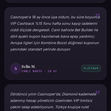
Casinoper'a 18 ay önce üye oldum, bu süre boyunca
VIP Cashback %15 fonu hafta sonu kayıp iadelerini
ciddi ölçüde dengeledi. Canlı bahiste Bet Builder ile
dört ayaklı kupon hazırlamak bana epey yardımcı;
Avrupa ligleri için Kombine Boost düğmesi kuponun
yanındaki standart yerinde duruyor.
Selin M.
S
PLATINUM
CANLI BAHIS · 18 AY
Dördüncü yılım Casinoper'da; Diamond kademede
adanmış hesap yöneticim üzerinden VIP limitsiz
çekim talep edebiliyorum. Türkçe krupiye rulet