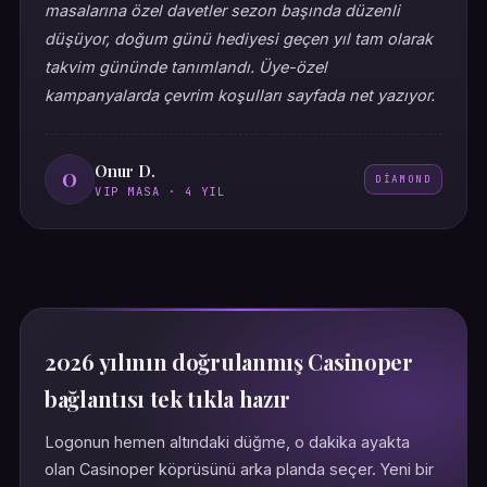
masalarına özel davetler sezon başında düzenli
düşüyor, doğum günü hediyesi geçen yıl tam olarak
takvim gününde tanımlandı. Üye-özel
kampanyalarda çevrim koşulları sayfada net yazıyor.
Onur D.
O
DIAMOND
VIP MASA · 4 YIL
2026 yılının doğrulanmış Casinoper
bağlantısı tek tıkla hazır
Logonun hemen altındaki düğme, o dakika ayakta
olan Casinoper köprüsünü arka planda seçer. Yeni bir