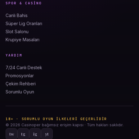
SPOR & CASINO
Canlı Bahis
Süper Lig Oranları
Slot Salonu
Krupiye Masaları
YARDIM
7/24 Canlı Destek
Promosyonlar
Çekim Rehberi
Sorumlu Oyun
18+ · SORUMLU OYUN İLKELERİ GEÇERLİDİR
© 2026 Casinoper bağımsız erişim kapısı · Tüm hakları saklıdır.
tw
tg
ig
yt