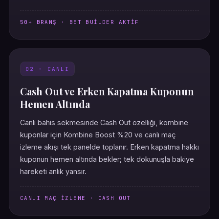
50+ BRANŞ · BET BUILDER AKTIF
02 · CANLI
Cash Out ve Erken Kapatma Kuponun
Hemen Altında
Canlı bahis sekmesinde Cash Out özelliği, kombine
kuponlar için Kombine Boost %20 ve canlı maç
izleme akışı tek panelde toplanır. Erken kapatma hakkı
kuponun hemen altında bekler; tek dokunuşla bakiye
hareketi anlık yansır.
CANLI MAÇ İZLEME · CASH OUT