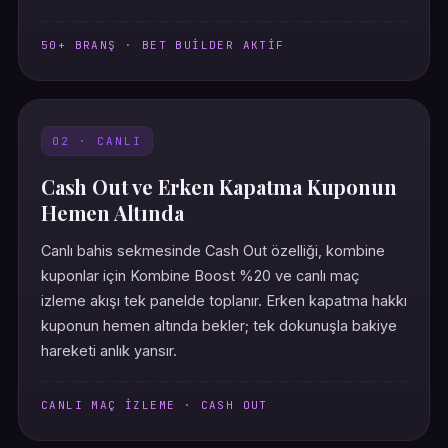
50+ BRANŞ · BET BUILDER AKTIF
02 · CANLI
Cash Out ve Erken Kapatma Kuponun
Hemen Altında
Canlı bahis sekmesinde Cash Out özelliği, kombine
kuponlar için Kombine Boost %20 ve canlı maç
izleme akışı tek panelde toplanır. Erken kapatma hakkı
kuponun hemen altında bekler; tek dokunuşla bakiye
hareketi anlık yansır.
CANLI MAÇ İZLEME · CASH OUT