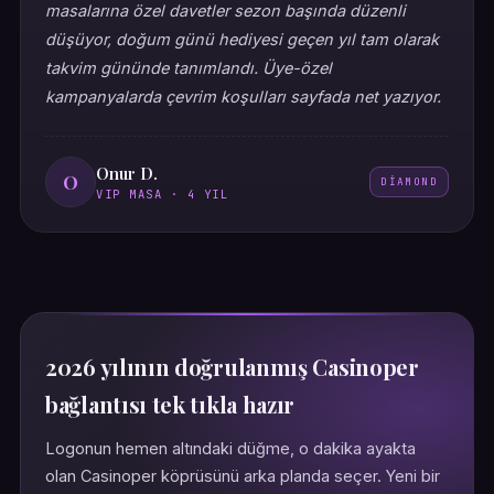
masalarına özel davetler sezon başında düzenli
düşüyor, doğum günü hediyesi geçen yıl tam olarak
takvim gününde tanımlandı. Üye-özel
kampanyalarda çevrim koşulları sayfada net yazıyor.
Onur D.
O
DIAMOND
VIP MASA · 4 YIL
2026 yılının doğrulanmış Casinoper
bağlantısı tek tıkla hazır
Logonun hemen altındaki düğme, o dakika ayakta
olan Casinoper köprüsünü arka planda seçer. Yeni bir