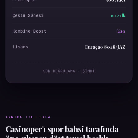
≈ 12 dk
Çekim Süresi
%20
Kombine Boost
Curaçao 8048/JAZ
Lisans
SON DOĞRULAMA · ŞİMDİ
AYRICALIKLI SAHA
Casinoper'ı spor bahsi tarafında