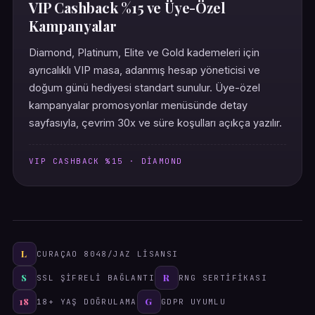
VIP Cashback %15 ve Üye-Özel
Kampanyalar
Diamond, Platinum, Elite ve Gold kademeleri için
ayrıcalıklı VIP masa, adanmış hesap yöneticisi ve
doğum günü hediyesi standart sunulur. Üye-özel
kampanyalar promosyonlar menüsünde detay
sayfasıyla, çevrim 30x ve süre koşulları açıkça yazılır.
VIP CASHBACK %15 · DIAMOND
L
CURAÇAO 8048/JAZ LISANSI
S
R
SSL ŞIFRELI BAĞLANTI
RNG SERTIFIKASI
18
G
18+ YAŞ DOĞRULAMA
GDPR UYUMLU