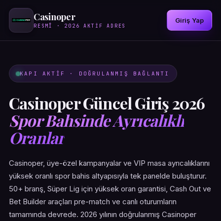
Casinoper
Giriş Yap
RESMÎ · 2026 AKTIF ADRES
KAPI AKTIF · DOĞRULANMIŞ BAĞLANTI
Casinoper Güncel Giriş 2026
Spor Bahsinde Ayrıcalıklı
Oranlar
Casinoper, üye-özel kampanyalar ve VIP masa ayrıcalıklarını
yüksek oranlı spor bahis altyapısıyla tek panelde buluşturur.
50+ branş, Süper Lig için yüksek oran garantisi, Cash Out ve
Bet Builder araçları pre-match ve canlı oturumların
tamamında devrede. 2026 yılının doğrulanmış Casinoper