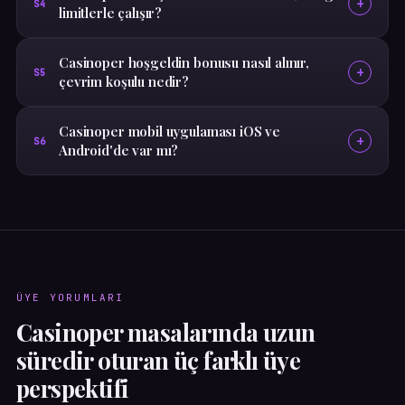
+
S4
limitlerle çalışır?
Casinoper hoşgeldin bonusu nasıl alınır,
+
S5
çevrim koşulu nedir?
Casinoper mobil uygulaması iOS ve
+
S6
Android'de var mı?
ÜYE YORUMLARI
Casinoper masalarında uzun
süredir oturan üç farklı üye
perspektifi