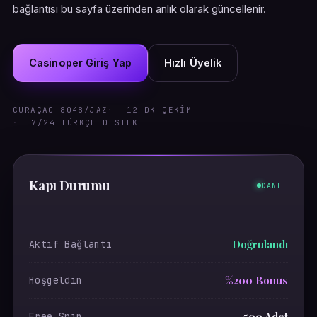
bağlantısı bu sayfa üzerinden anlık olarak güncellenir.
Casinoper Giriş Yap
Hızlı Üyelik
CURAÇAO 8048/JAZ
12 DK ÇEKIM
7/24 TÜRKÇE DESTEK
Kapı Durumu
CANLI
Doğrulandı
Aktif Bağlantı
%200 Bonus
Hoşgeldin
500 Adet
Free Spin