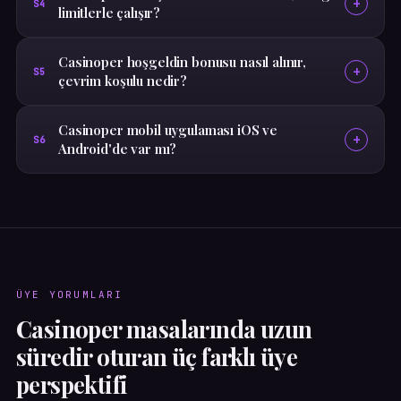
+
S4
limitlerle çalışır?
Casinoper hoşgeldin bonusu nasıl alınır,
+
S5
çevrim koşulu nedir?
Casinoper mobil uygulaması iOS ve
+
S6
Android'de var mı?
ÜYE YORUMLARI
Casinoper masalarında uzun
süredir oturan üç farklı üye
perspektifi