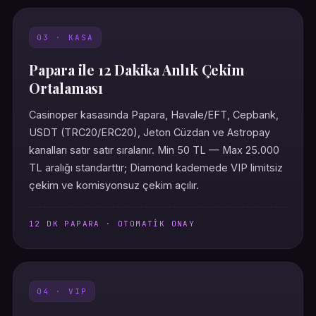
03 · KASA
Papara ile 12 Dakika Anlık Çekim
Ortalaması
Casinoper kasasında Papara, Havale/EFT, Cepbank,
USDT (TRC20/ERC20), Jeton Cüzdan ve Astropay
kanalları satır satır sıralanır. Min 50 TL — Max 25.000
TL aralığı standarttır; Diamond kademede VIP limitsiz
çekim ve komisyonsuz çekim açılır.
12 DK PAPARA · OTOMATIK ONAY
04 · VIP