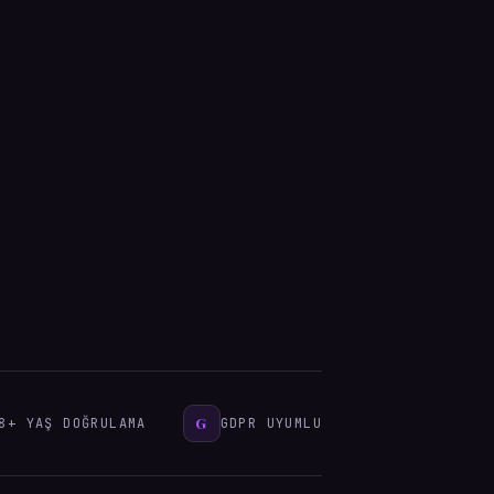
G
8+ YAŞ DOĞRULAMA
GDPR UYUMLU