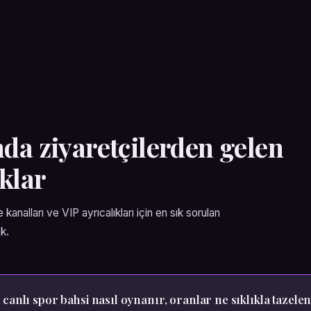
da ziyaretçilerden gelen
klar
analları ve VIP ayrıcalıkları için en sık sorulan
ik.
canlı spor bahsi nasıl oynanır, oranlar ne sıklıkla tazelen