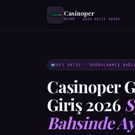
Casinoper
RESMÎ · 2026 AKTIF ADRES
KAPI AKTIF · DOĞRULANMIŞ BAĞL
Casinoper G
Giriş 2026
S
Bahsinde Ayr