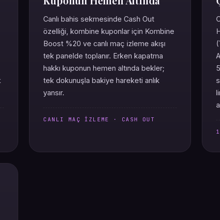
Kuponun Hemen Altında
Canlı bahis sekmesinde Cash Out
C
özelliği, kombine kuponlar için Kombine
H
Boost %20 ve canlı maç izleme akışı
(
tek panelde toplanır. Erken kapatma
A
hakkı kuponun hemen altında bekler;
5
k
tek dokunuşla bakiye hareketi anlık
s
yansır.
l
a
CANLI MAÇ İZLEME · CASH OUT