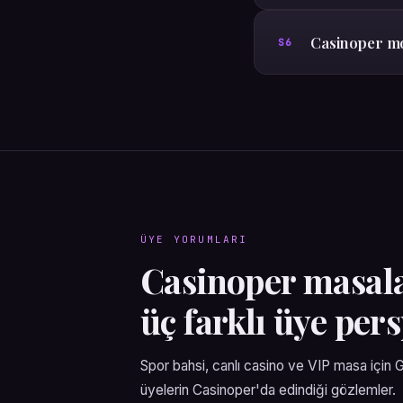
Casinoper mo
S6
ÜYE YORUMLARI
Casinoper masala
üç farklı üye pers
Spor bahsi, canlı casino ve VIP masa için 
üyelerin Casinoper'da edindiği gözlemler.