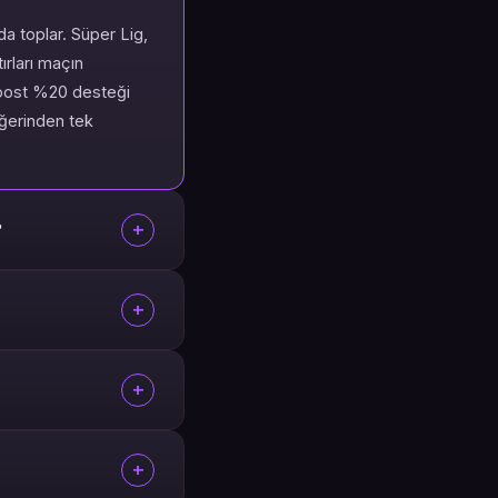
a toplar. Süper Lig,
ırları maçın
Boost %20 desteği
eğerinden tek
+
?
+
+
+