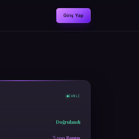
Giriş Yap
CANLI
Doğrulandı
%200 Bonus