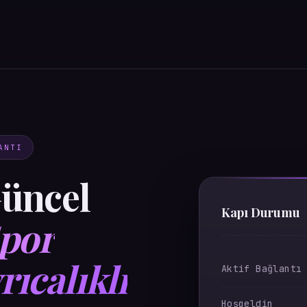
ANTI
üncel
Kapı Durumu
por
ıcalıklı
Aktif Bağlantı
Hoşgeldin