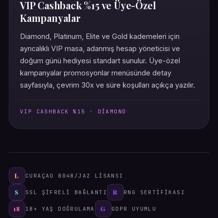
VIP Cashback %15 ve Üye-Özel
Kampanyalar
Diamond, Platinum, Elite ve Gold kademeleri için
ayrıcalıklı VIP masa, adanmış hesap yöneticisi ve
doğum günü hediyesi standart sunulur. Üye-özel
kampanyalar promosyonlar menüsünde detay
sayfasıyla, çevrim 30x ve süre koşulları açıkça yazılır.
VIP CASHBACK %15 · DIAMOND
L
CURAÇAO 8048/JAZ LISANSI
S
R
SSL ŞIFRELI BAĞLANTI
RNG SERTIFIKASI
18
G
18+ YAŞ DOĞRULAMA
GDPR UYUMLU