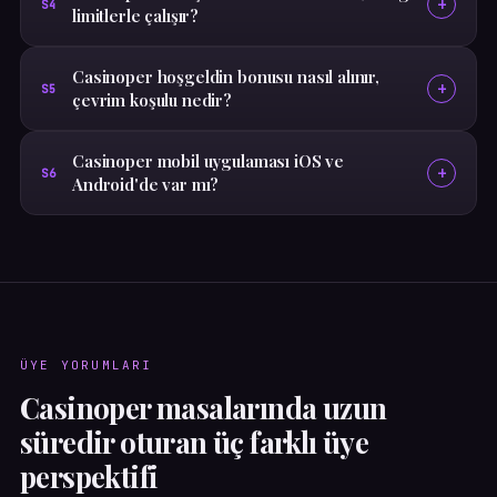
+
S4
limitlerle çalışır?
Casinoper hoşgeldin bonusu nasıl alınır,
+
S5
çevrim koşulu nedir?
Casinoper mobil uygulaması iOS ve
+
S6
Android'de var mı?
ÜYE YORUMLARI
Casinoper masalarında uzun
süredir oturan üç farklı üye
perspektifi