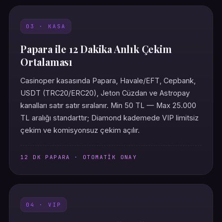
03 · KASA
Papara ile 12 Dakika Anlık Çekim
Ortalaması
Casinoper kasasında Papara, Havale/EFT, Cepbank,
USDT (TRC20/ERC20), Jeton Cüzdan ve Astropay
kanalları satır satır sıralanır. Min 50 TL — Max 25.000
TL aralığı standarttır; Diamond kademede VIP limitsiz
çekim ve komisyonsuz çekim açılır.
12 DK PAPARA · OTOMATIK ONAY
04 · VIP