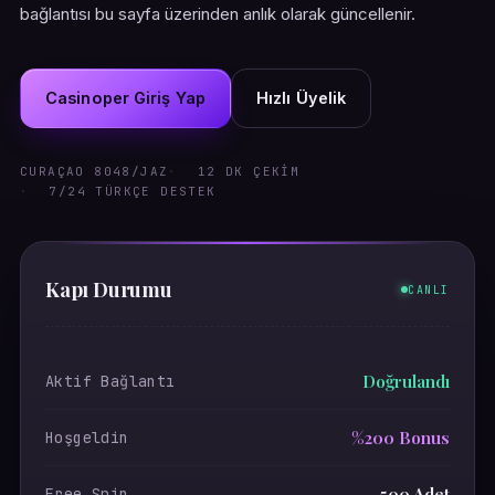
bağlantısı bu sayfa üzerinden anlık olarak güncellenir.
Casinoper Giriş Yap
Hızlı Üyelik
CURAÇAO 8048/JAZ
12 DK ÇEKIM
7/24 TÜRKÇE DESTEK
Kapı Durumu
CANLI
Doğrulandı
Aktif Bağlantı
%200 Bonus
Hoşgeldin
500 Adet
Free Spin