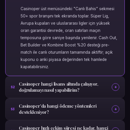
Casinoper üst menüsündeki "Canlı Bahis" sekmesi
50+ spor branşını tek ekranda toplar. Süper Lig,
Avrupa kupaları ve uluslararası ligler için yüksek
oran garantisi devrede, oran satırları maçın
temposuna göre saniye başında yenilenir. Cash Out,
Bet Builder ve Kombine Boost %20 desteği pre-
match ile canlı oturumların tamamında aktiftir; açık
kuponu o anki piyasa değerinden tek hamlede
kapatabilirsiniz.
Casinoper hangi lisans altında çalışıyor,
+
S2
doğrulamayı nasıl yapabilirim?
Casinoper'da hangi ödeme yöntemleri
+
S3
destekleniyor?
Casinoper hızlı çekim süresi ne kadar, hangi