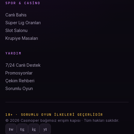
SPOR & CASINO
Canlı Bahis
Süper Lig Oranları
Slot Salonu
Krupiye Masaları
YARDIM
7/24 Canlı Destek
Promosyonlar
Çekim Rehberi
Sorumlu Oyun
18+ · SORUMLU OYUN İLKELERİ GEÇERLİDİR
© 2026 Casinoper bağımsız erişim kapısı · Tüm hakları saklıdır.
tw
tg
ig
yt