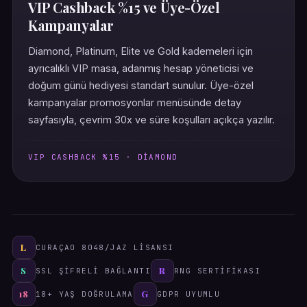
VIP Cashback %15 ve Üye-Özel
Kampanyalar
Diamond, Platinum, Elite ve Gold kademeleri için
ayrıcalıklı VIP masa, adanmış hesap yöneticisi ve
doğum günü hediyesi standart sunulur. Üye-özel
kampanyalar promosyonlar menüsünde detay
sayfasıyla, çevrim 30x ve süre koşulları açıkça yazılır.
VIP CASHBACK %15 · DIAMOND
L
CURAÇAO 8048/JAZ LISANSI
S
R
SSL ŞIFRELI BAĞLANTI
RNG SERTIFIKASI
18
G
18+ YAŞ DOĞRULAMA
GDPR UYUMLU