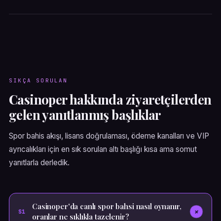
SIKÇA SORULAN
Casinoper hakkında ziyaretçilerden
gelen yanıtlanmış başlıklar
Spor bahis akışı, lisans doğrulaması, ödeme kanalları ve VIP
ayrıcalıkları için en sık sorulan altı başlığı kısa ama somut
yanıtlarla derledik.
Casinoper'da canlı spor bahsi nasıl oynanır,
+
S1
oranlar ne sıklıkla tazelenir?