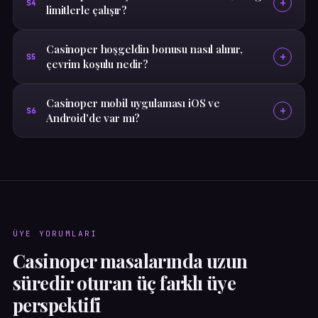
+
S4
limitlerle çalışır?
Casinoper hoşgeldin bonusu nasıl alınır,
+
S5
çevrim koşulu nedir?
Casinoper mobil uygulaması iOS ve
+
S6
Android'de var mı?
ÜYE YORUMLARI
Casinoper masalarında uzun
süredir oturan üç farklı üye
perspektifi