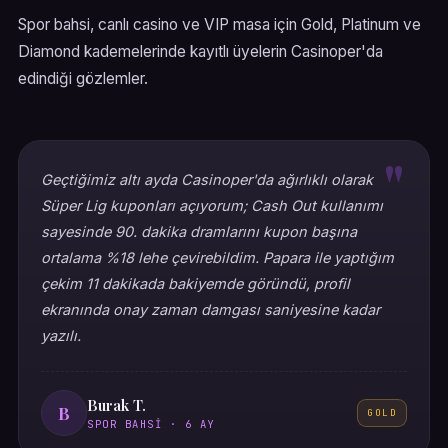
Spor bahsi, canlı casino ve VIP masa için Gold, Platinum ve
Diamond kademelerinde kayıtlı üyelerin Casinoper'da
edindiği gözlemler.
Geçtiğimiz altı ayda Casinoper'da ağırlıklı olarak
Süper Lig kuponları açıyorum; Cash Out kullanımı
sayesinde 90. dakika dramlarını kupon başına
ortalama %18 lehe çevirebildim. Papara ile yaptığım
çekim 11 dakikada bakiyemde göründü, profil
ekranında onay zaman damgası saniyesine kadar
yazılı.
Burak T.
B
GOLD
SPOR BAHSI · 6 AY