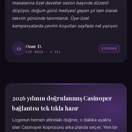
masalarına özel davetler sezon başında düzenli
düşüyor, doğum günü hediyesi geçen yıl tam olarak
takvim gününde tanımlandı. Üye-özel
kampanyalarda çevrim koşulları sayfada net yazıyor.
Onur D.
O
DIAMOND
VIP MASA · 4 YIL
2026 yılının doğrulanmış Casinoper
bağlantısı tek tıkla hazır
Logonun hemen altındaki düğme, o dakika ayakta
olan Casinoper köprüsünü arka planda seçer. Yeni bir