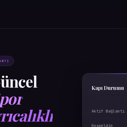
ANTI
üncel
Kapı Durumu
por
ıcalıklı
Aktif Bağlantı
Hoşgeldin