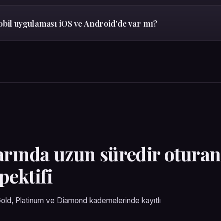
bil uygulaması iOS ve Android'de var mı?
rında uzun süredir oturan
pektifi
Gold, Platinum ve Diamond kademelerinde kayıtlı