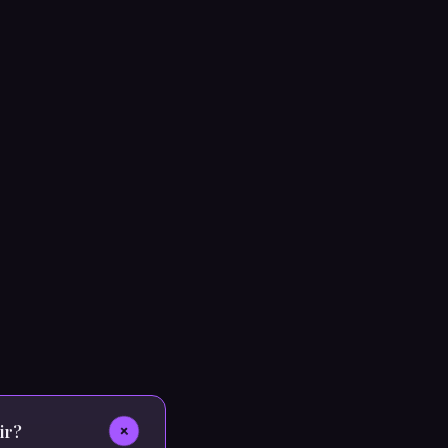
+
ir?