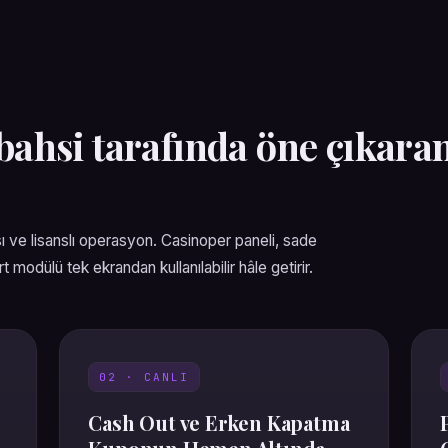
bahsi tarafında öne çıkara
sı ve lisanslı operasyon. Casinoper paneli, sade
rt modülü tek ekrandan kullanılabilir hâle getirir.
02 · CANLI
Cash Out ve Erken Kapatma