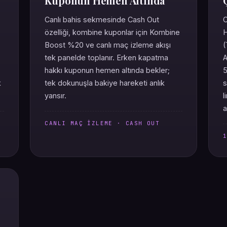
Kuponun Hemen Altında
Canlı bahis sekmesinde Cash Out
C
özelliği, kombine kuponlar için Kombine
H
Boost %20 ve canlı maç izleme akışı
(
tek panelde toplanır. Erken kapatma
A
hakkı kuponun hemen altında bekler;
5
k
tek dokunuşla bakiye hareketi anlık
s
yansır.
l
a
CANLI MAÇ İZLEME · CASH OUT