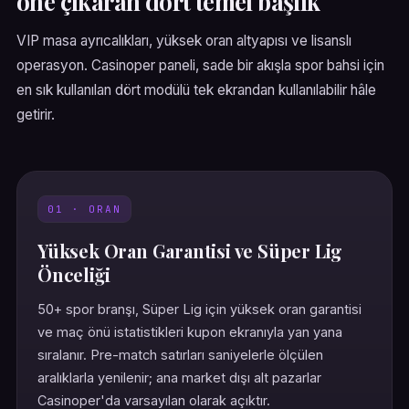
öne çıkaran dört temel başlık
VIP masa ayrıcalıkları, yüksek oran altyapısı ve lisanslı
operasyon. Casinoper paneli, sade bir akışla spor bahsi için
en sık kullanılan dört modülü tek ekrandan kullanılabilir hâle
getirir.
01 · ORAN
Yüksek Oran Garantisi ve Süper Lig
Önceliği
50+ spor branşı, Süper Lig için yüksek oran garantisi
ve maç önü istatistikleri kupon ekranıyla yan yana
sıralanır. Pre-match satırları saniyelerle ölçülen
aralıklarla yenilenir; ana market dışı alt pazarlar
Casinoper'da varsayılan olarak açıktır.