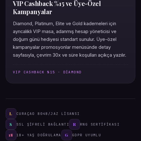
VIP Cashback %15 ve Üye-Özel
Kampanyalar
Diamond, Platinum, Elite ve Gold kademeleri için
ayrıcalıklı VIP masa, adanmış hesap yöneticisi ve
doğum günü hediyesi standart sunulur. Üye-özel
kampanyalar promosyonlar menüsünde detay
sayfasıyla, çevrim 30x ve süre koşulları açıkça yazılır.
VIP CASHBACK %15 · DIAMOND
L
CURAÇAO 8048/JAZ LISANSI
S
R
SSL ŞIFRELI BAĞLANTI
RNG SERTIFIKASI
18
G
18+ YAŞ DOĞRULAMA
GDPR UYUMLU