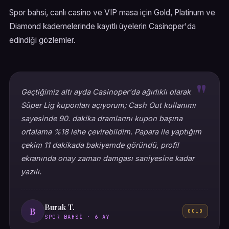
Spor bahsi, canlı casino ve VIP masa için Gold, Platinum ve
Diamond kademelerinde kayıtlı üyelerin Casinoper'da
edindiği gözlemler.
Geçtiğimiz altı ayda Casinoper'da ağırlıklı olarak
Süper Lig kuponları açıyorum; Cash Out kullanımı
sayesinde 90. dakika dramlarını kupon başına
ortalama %18 lehe çevirebildim. Papara ile yaptığım
çekim 11 dakikada bakiyemde göründü, profil
ekranında onay zaman damgası saniyesine kadar
yazılı.
Burak T.
B
GOLD
SPOR BAHSI · 6 AY