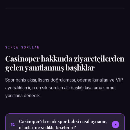
SIKÇA SORULAN
Casinoper hakkında ziyaretçilerden
gelen yanıtlanmış başlıklar
Spor bahis akışı, lisans doğrulaması, ödeme kanalları ve VIP
ayrıcalıkları için en sık sorulan altı başlığı kısa ama somut
yanıtlarla derledik.
Casinoper'da canlı spor bahsi nasıl oynanır,
+
S1
oranlar ne sıklıkla tazelenir?