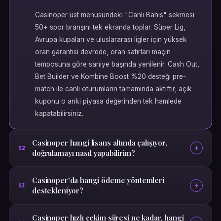
Casinoper üst menüsündeki "Canlı Bahis" sekmesi
50+ spor branşını tek ekranda toplar. Süper Lig,
Avrupa kupaları ve uluslararası ligler için yüksek
oran garantisi devrede, oran satırları maçın
temposuna göre saniye başında yenilenir. Cash Out,
Bet Builder ve Kombine Boost %20 desteği pre-
match ile canlı oturumların tamamında aktiftir; açık
kuponu o anki piyasa değerinden tek hamlede
kapatabilirsiniz.
Casinoper hangi lisans altında çalışıyor,
+
S2
doğrulamayı nasıl yapabilirim?
Casinoper'da hangi ödeme yöntemleri
+
S3
destekleniyor?
Casinoper hızlı çekim süresi ne kadar, hangi