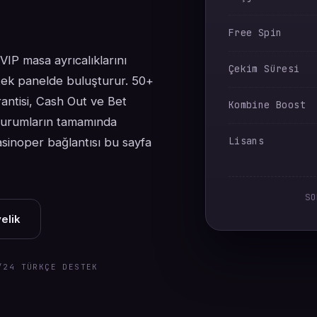
Free Spin
IP masa ayrıcalıklarını
Çekim Süresi
 tek panelde buluşturur. 50+
antisi, Cash Out ve Bet
Kombine Boost
oturumların tamamında
Lisans
sinoper bağlantısı bu sayfa
SO
yelik
/24 TÜRKÇE DESTEK