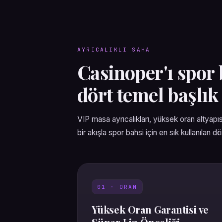
AYRICALIKLI SAHA
Casinoper'ı spor 
dört temel başlık
VIP masa ayrıcalıkları, yüksek oran altyapı
bir akışla spor bahsi için en sık kullanılan dö
01 · ORAN
Yüksek Oran Garantisi ve