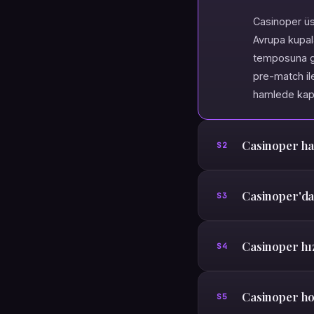
Casinoper üs
Avrupa kupala
temposuna gö
pre-match il
hamlede kapat
Casinoper han
S2
Casinoper'da
S3
Casinoper hız
S4
Casinoper hoş
S5