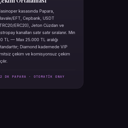
Çekim Ortalaması
asinoper kasasında Papara,
avale/EFT, Cepbank, USDT
TRC20/ERC20), Jeton Cüzdan ve
stropay kanalları satır satır sıralanır. Min
0 TL — Max 25.000 TL aralığı
tandarttır; Diamond kademede VIP
imitsiz çekim ve komisyonsuz çekim
çılır.
12 DK PAPARA · OTOMATIK ONAY