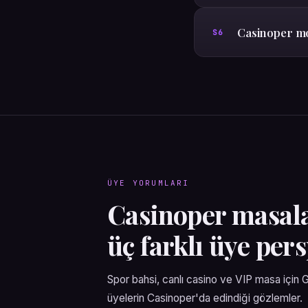
Casinoper mo
S6
ÜYE YORUMLARI
Casinoper masala
üç farklı üye pers
Spor bahsi, canlı casino ve VIP masa için 
üyelerin Casinoper'da edindiği gözlemler.