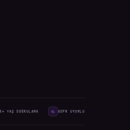
G
8+ YAŞ DOĞRULAMA
GDPR UYUMLU