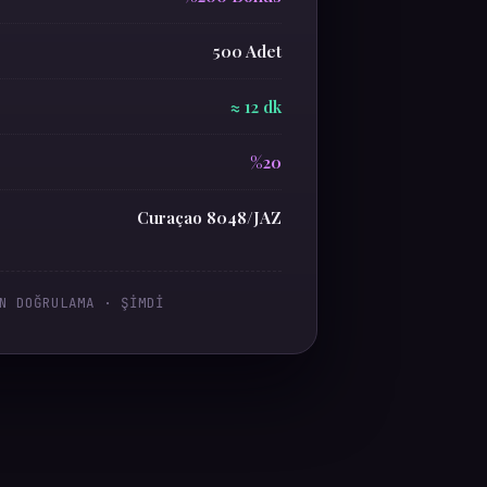
500 Adet
≈ 12 dk
%20
Curaçao 8048/JAZ
N DOĞRULAMA · ŞİMDİ