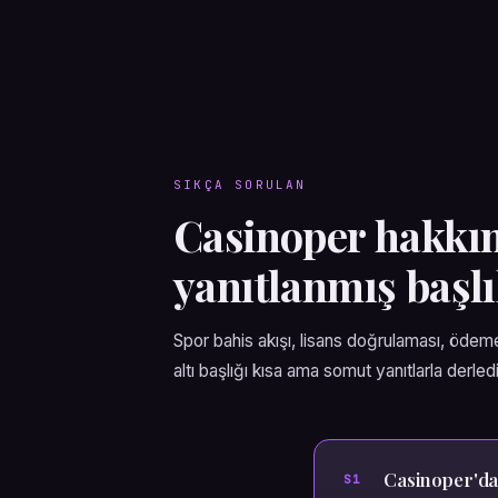
SIKÇA SORULAN
Casinoper hakkın
yanıtlanmış başlı
Spor bahis akışı, lisans doğrulaması, ödeme k
altı başlığı kısa ama somut yanıtlarla derled
Casinoper'da 
S1