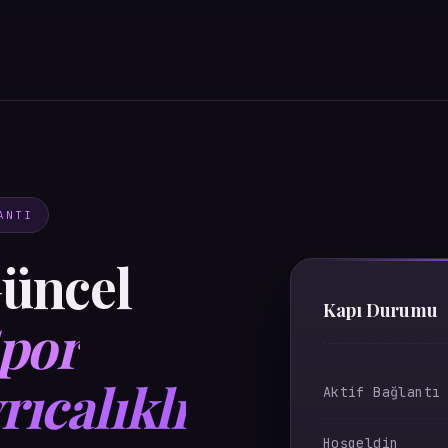
ANTI
üncel
Kapı Durumu
por
ıcalıklı
Aktif Bağlantı
Hoşgeldin