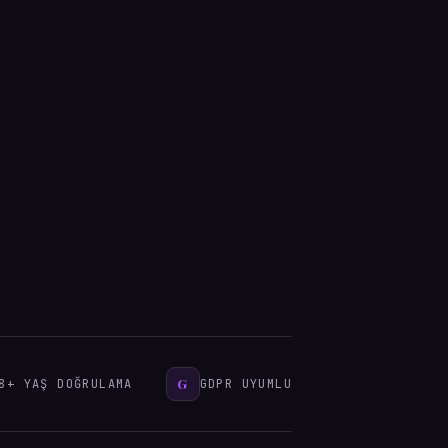
G
8+ YAŞ DOĞRULAMA
GDPR UYUMLU