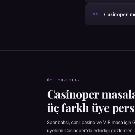
Casinoper mo
S6
ÜYE YORUMLARI
Casinoper masala
üç farklı üye pers
Spor bahsi, canlı casino ve VIP masa için 
üyelerin Casinoper'da edindiği gözlemler.