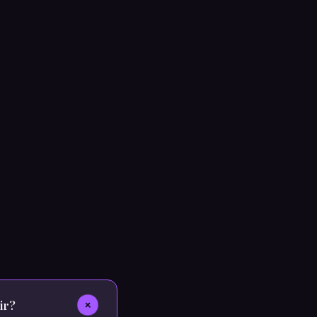
+
ir?