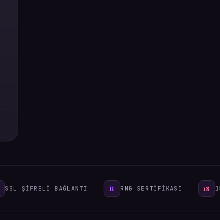
R
18
SSL ŞIFRELI BAĞLANTI
RNG SERTIFIKASI
1