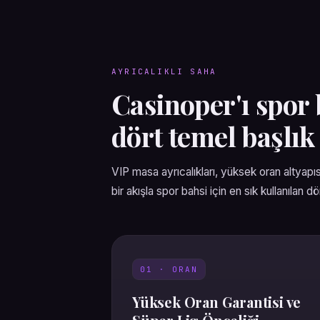
AYRICALIKLI SAHA
Casinoper'ı spor 
dört temel başlık
VIP masa ayrıcalıkları, yüksek oran altyapı
bir akışla spor bahsi için en sık kullanılan dö
01 · ORAN
Yüksek Oran Garantisi ve