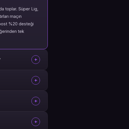
a toplar. Süper Lig,
ırları maçın
Boost %20 desteği
eğerinden tek
+
?
+
+
+