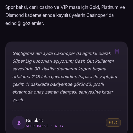
Spor bahsi, canlı casino ve VIP masa için Gold, Platinum ve
Diamond kademelerinde kayıtlı üyelerin Casinoper'da
edindiği gözlemler.
Geçtiğimiz altı ayda Casinoper'da ağırlıklı olarak
Süper Lig kuponları açıyorum; Cash Out kullanımı
sayesinde 90. dakika dramlarını kupon başına
ortalama %18 lehe çevirebildim. Papara ile yaptığım
çekim 11 dakikada bakiyemde göründü, profil
ekranında onay zaman damgası saniyesine kadar
yazılı.
Burak T.
B
GOLD
SPOR BAHSI · 6 AY