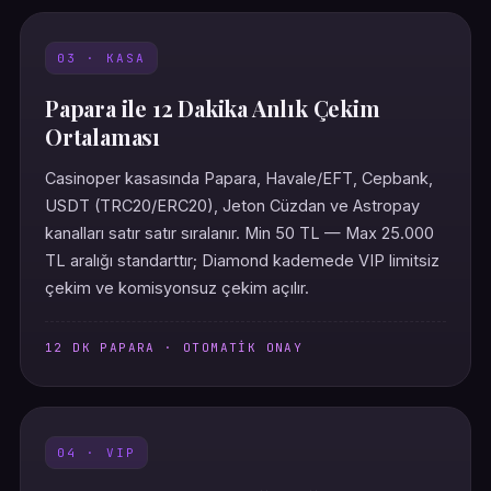
03 · KASA
Papara ile 12 Dakika Anlık Çekim
Ortalaması
Casinoper kasasında Papara, Havale/EFT, Cepbank,
USDT (TRC20/ERC20), Jeton Cüzdan ve Astropay
kanalları satır satır sıralanır. Min 50 TL — Max 25.000
TL aralığı standarttır; Diamond kademede VIP limitsiz
çekim ve komisyonsuz çekim açılır.
12 DK PAPARA · OTOMATIK ONAY
04 · VIP