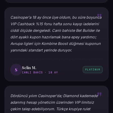
Casinoper'a 18 ay önce üye oldum, bu süre boyunca
VIP Cashback %15 fonu hafta sonu kayıp iadelerini
ciddi ölçüde dengeledi. Canlı bahiste Bet Builder ile
dört ayaklı kupon hazırlamak bana epey yardımcı;
Avrupa ligleri için Kombine Boost düğmesi kuponun
yanındaki standart yerinde duruyor.
Selin M.
S
PLATINUM
CANLI BAHIS · 18 AY
Dördüncü yılım Casinoper'da; Diamond kademede
adanmış hesap yöneticim üzerinden VIP limitsiz
çekim talep edebiliyorum. Türkçe krupiye rulet