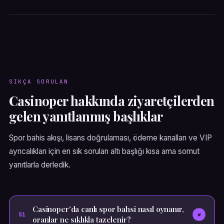
SIKÇA SORULAN
Casinoper hakkında ziyaretçilerden
gelen yanıtlanmış başlıklar
Spor bahis akışı, lisans doğrulaması, ödeme kanalları ve VIP
ayrıcalıkları için en sık sorulan altı başlığı kısa ama somut
yanıtlarla derledik.
Casinoper'da canlı spor bahsi nasıl oynanır,
+
S1
oranlar ne sıklıkla tazelenir?