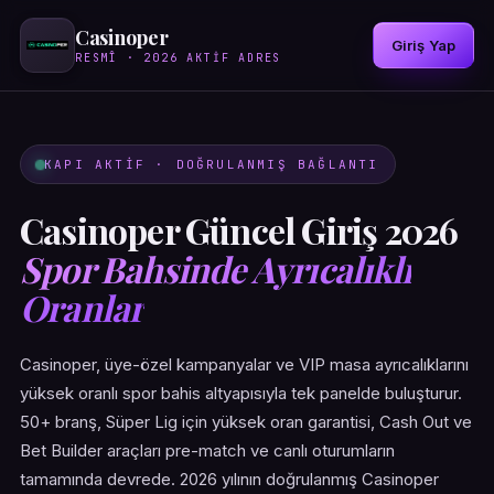
Casinoper
Giriş Yap
RESMÎ · 2026 AKTIF ADRES
KAPI AKTIF · DOĞRULANMIŞ BAĞLANTI
Casinoper Güncel Giriş 2026
Spor Bahsinde Ayrıcalıklı
Oranlar
Casinoper, üye-özel kampanyalar ve VIP masa ayrıcalıklarını
yüksek oranlı spor bahis altyapısıyla tek panelde buluşturur.
50+ branş, Süper Lig için yüksek oran garantisi, Cash Out ve
Bet Builder araçları pre-match ve canlı oturumların
tamamında devrede. 2026 yılının doğrulanmış Casinoper