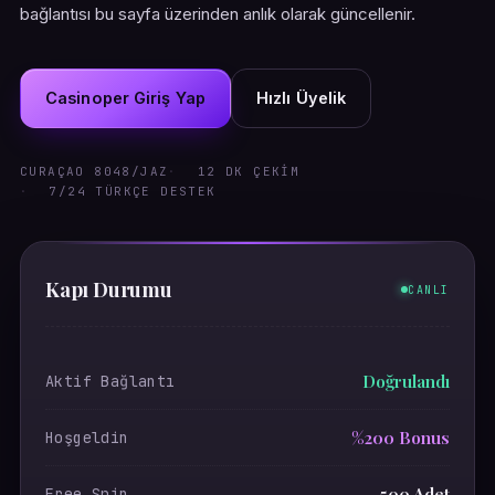
bağlantısı bu sayfa üzerinden anlık olarak güncellenir.
Casinoper Giriş Yap
Hızlı Üyelik
CURAÇAO 8048/JAZ
12 DK ÇEKIM
7/24 TÜRKÇE DESTEK
Kapı Durumu
CANLI
Doğrulandı
Aktif Bağlantı
%200 Bonus
Hoşgeldin
500 Adet
Free Spin