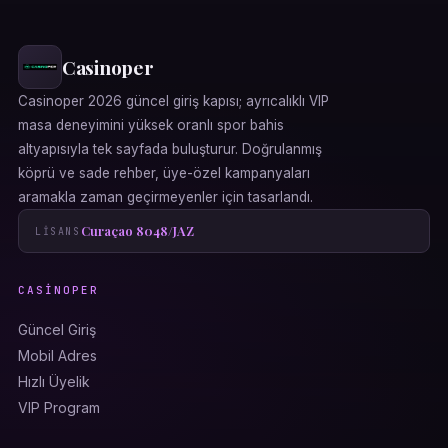
Casinoper
Casinoper 2026 güncel giriş kapısı; ayrıcalıklı VIP
masa deneyimini yüksek oranlı spor bahis
altyapısıyla tek sayfada buluşturur. Doğrulanmış
köprü ve sade rehber, üye-özel kampanyaları
aramakla zaman geçirmeyenler için tasarlandı.
Curaçao 8048/JAZ
LISANS
CASINOPER
Güncel Giriş
Mobil Adres
Hızlı Üyelik
VIP Program