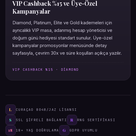
VIP Cashback %15 ve Üye-Özel
Kampanyalar
Diamond, Platinum, Elite ve Gold kademeleri için
ayrıcalıklı VIP masa, adanmış hesap yöneticisi ve
doğum günü hediyesi standart sunulur. Üye-özel
kampanyalar promosyonlar menüsünde detay
sayfasıyla, çevrim 30x ve süre koşulları açıkça yazılır.
VIP CASHBACK %15 · DIAMOND
L
CURAÇAO 8048/JAZ LISANSI
S
R
SSL ŞIFRELI BAĞLANTI
RNG SERTIFIKASI
18
G
18+ YAŞ DOĞRULAMA
GDPR UYUMLU