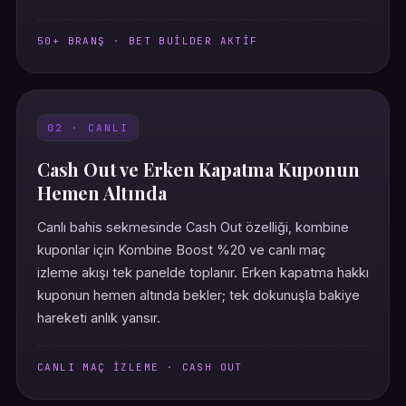
50+ BRANŞ · BET BUILDER AKTIF
02 · CANLI
Cash Out ve Erken Kapatma Kuponun
Hemen Altında
Canlı bahis sekmesinde Cash Out özelliği, kombine
kuponlar için Kombine Boost %20 ve canlı maç
izleme akışı tek panelde toplanır. Erken kapatma hakkı
kuponun hemen altında bekler; tek dokunuşla bakiye
hareketi anlık yansır.
CANLI MAÇ İZLEME · CASH OUT