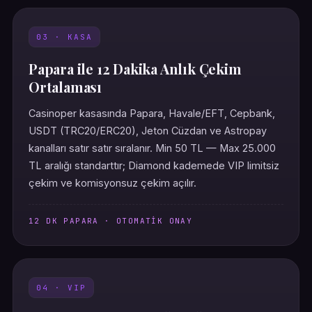
03 · KASA
Papara ile 12 Dakika Anlık Çekim
Ortalaması
Casinoper kasasında Papara, Havale/EFT, Cepbank,
USDT (TRC20/ERC20), Jeton Cüzdan ve Astropay
kanalları satır satır sıralanır. Min 50 TL — Max 25.000
TL aralığı standarttır; Diamond kademede VIP limitsiz
çekim ve komisyonsuz çekim açılır.
12 DK PAPARA · OTOMATIK ONAY
04 · VIP