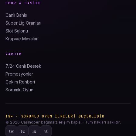
SPOR & CASINO
Canlı Bahis
Süper Lig Oranları
Slot Salonu
Krupiye Masaları
YARDIM
7/24 Canlı Destek
Promosyonlar
Çekim Rehberi
Sorumlu Oyun
18+ · SORUMLU OYUN İLKELERİ GEÇERLİDİR
© 2026 Casinoper bağımsız erişim kapısı · Tüm hakları saklıdır.
tw
tg
ig
yt