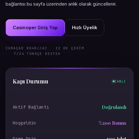
bağlantısı bu sayfa üzerinden anlık olarak güncellenir.
Casinoper Giriş Yap
Hızlı Üyelik
CURAÇAO 8048/JAZ
12 DK ÇEKIM
7/24 TÜRKÇE DESTEK
Kapı Durumu
CANLI
Doğrulandı
Aktif Bağlantı
%200 Bonus
Hoşgeldin
500 Adet
Free Spin