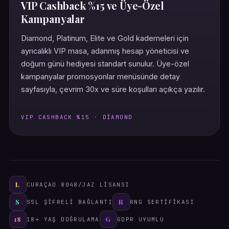
VIP Cashback %15 ve Üye-Özel
Kampanyalar
Diamond, Platinum, Elite ve Gold kademeleri için
ayrıcalıklı VIP masa, adanmış hesap yöneticisi ve
doğum günü hediyesi standart sunulur. Üye-özel
kampanyalar promosyonlar menüsünde detay
sayfasıyla, çevrim 30x ve süre koşulları açıkça yazılır.
VIP CASHBACK %15 · DIAMOND
L
CURAÇAO 8048/JAZ LISANSI
S
R
SSL ŞIFRELI BAĞLANTI
RNG SERTIFIKASI
18
G
18+ YAŞ DOĞRULAMA
GDPR UYUMLU