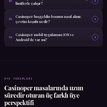
+
S4
limitlerle çalışır?
Casinoper hoşgeldin bonusu nasıl alınır,
+
S5
çevrim koşulu nedir?
Casinoper mobil uygulaması iOS ve
+
S6
Android'de var mı?
ÜYE YORUMLARI
Casinoper masalarında uzun
süredir oturan üç farklı üye
perspektifi