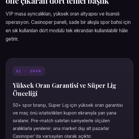
öne çıkaran dört temel başlık
VIP masa ayrıcalıkları, yüksek oran altyapısı ve lisanslı
operasyon. Casinoper paneli, sade bir akışla spor bahsi için
en sık kullanılan dört modülü tek ekrandan kullanılabilir hâle
getirir.
01 · ORAN
Yüksek Oran Garantisi ve Süper Lig
Önceliği
50+ spor branşı, Süper Lig için yüksek oran garantisi
ve maç önü istatistikleri kupon ekranıyla yan yana
sıralanır. Pre-match satırları saniyelerle ölçülen
aralıklarla yenilenir; ana market dışı alt pazarlar
Casinoper'da varsayılan olarak açıktır.