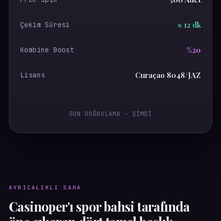
≈ 12 dk
Çekim Süresi
%20
Kombine Boost
Curaçao 8048/JAZ
Lisans
SON DOĞRULAMA · ŞİMDİ
AYRICALIKLI SAHA
Casinoper'ı spor bahsi tarafında