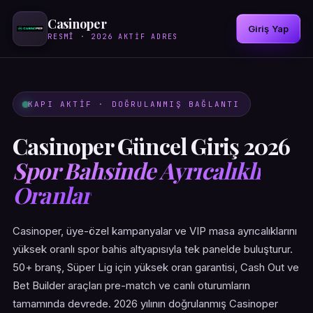
Casinoper
Giriş Yap
RESMÎ · 2026 AKTIF ADRES
KAPI AKTIF · DOĞRULANMIŞ BAĞLANTI
Casinoper Güncel Giriş 2026
Spor Bahsinde Ayrıcalıklı
Oranlar
Casinoper, üye-özel kampanyalar ve VIP masa ayrıcalıklarını
yüksek oranlı spor bahis altyapısıyla tek panelde buluşturur.
50+ branş, Süper Lig için yüksek oran garantisi, Cash Out ve
Bet Builder araçları pre-match ve canlı oturumların
tamamında devrede. 2026 yılının doğrulanmış Casinoper