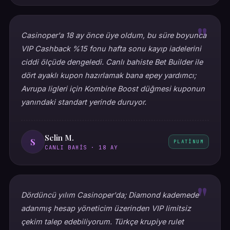
Casinoper'a 18 ay önce üye oldum, bu süre boyunca
VIP Cashback %15 fonu hafta sonu kayıp iadelerini
ciddi ölçüde dengeledi. Canlı bahiste Bet Builder ile
dört ayaklı kupon hazırlamak bana epey yardımcı;
Avrupa ligleri için Kombine Boost düğmesi kuponun
yanındaki standart yerinde duruyor.
Selin M.
S
PLATINUM
CANLI BAHIS · 18 AY
Dördüncü yılım Casinoper'da; Diamond kademede
adanmış hesap yöneticim üzerinden VIP limitsiz
çekim talep edebiliyorum. Türkçe krupiye rulet