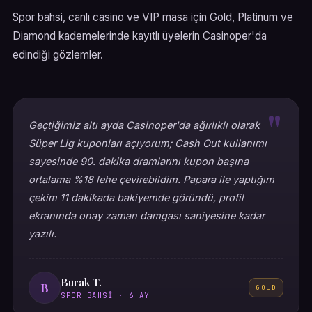
Spor bahsi, canlı casino ve VIP masa için Gold, Platinum ve
Diamond kademelerinde kayıtlı üyelerin Casinoper'da
edindiği gözlemler.
Geçtiğimiz altı ayda Casinoper'da ağırlıklı olarak
Süper Lig kuponları açıyorum; Cash Out kullanımı
sayesinde 90. dakika dramlarını kupon başına
ortalama %18 lehe çevirebildim. Papara ile yaptığım
çekim 11 dakikada bakiyemde göründü, profil
ekranında onay zaman damgası saniyesine kadar
yazılı.
Burak T.
B
GOLD
SPOR BAHSI · 6 AY