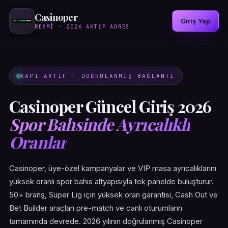
Casinoper
Giriş Yap
RESMÎ · 2026 AKTIF ADRES
KAPI AKTIF · DOĞRULANMIŞ BAĞLANTI
Casinoper Güncel Giriş 2026
Spor Bahsinde Ayrıcalıklı
Oranlar
Casinoper, üye-özel kampanyalar ve VIP masa ayrıcalıklarını
yüksek oranlı spor bahis altyapısıyla tek panelde buluşturur.
50+ branş, Süper Lig için yüksek oran garantisi, Cash Out ve
Bet Builder araçları pre-match ve canlı oturumların
tamamında devrede. 2026 yılının doğrulanmış Casinoper