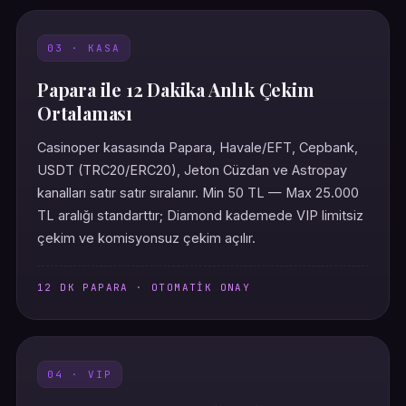
03 · KASA
Papara ile 12 Dakika Anlık Çekim
Ortalaması
Casinoper kasasında Papara, Havale/EFT, Cepbank,
USDT (TRC20/ERC20), Jeton Cüzdan ve Astropay
kanalları satır satır sıralanır. Min 50 TL — Max 25.000
TL aralığı standarttır; Diamond kademede VIP limitsiz
çekim ve komisyonsuz çekim açılır.
12 DK PAPARA · OTOMATIK ONAY
04 · VIP