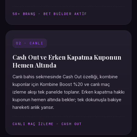
50+ BRANŞ · BET BUILDER AKTIF
02 · CANLI
Cash Out ve Erken Kapatma Kuponun
Hemen Altında
Canlı bahis sekmesinde Cash Out özelliği, kombine
kuponlar için Kombine Boost %20 ve canlı maç
izleme akışı tek panelde toplanır. Erken kapatma hakkı
kuponun hemen altında bekler; tek dokunuşla bakiye
hareketi anlık yansır.
CANLI MAÇ İZLEME · CASH OUT