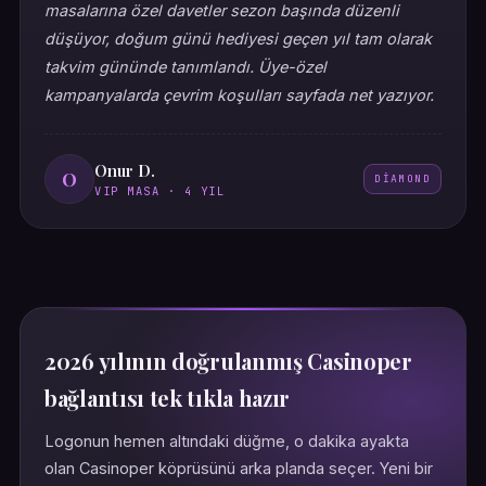
masalarına özel davetler sezon başında düzenli
düşüyor, doğum günü hediyesi geçen yıl tam olarak
takvim gününde tanımlandı. Üye-özel
kampanyalarda çevrim koşulları sayfada net yazıyor.
Onur D.
O
DIAMOND
VIP MASA · 4 YIL
2026 yılının doğrulanmış Casinoper
bağlantısı tek tıkla hazır
Logonun hemen altındaki düğme, o dakika ayakta
olan Casinoper köprüsünü arka planda seçer. Yeni bir