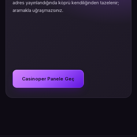
adres yayınlandığında köprü kendiliğinden tazelenir;
aramakla uğraşmazsınız.
Casinoper Panele Geç