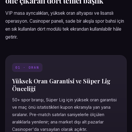
öne çıkaran dört temel başlık
VIP masa ayrıcalıkları, yüksek oran altyapısı ve lisanslı
operasyon. Casinoper paneli, sade bir akışla spor bahsi için
en sık kullanılan dört modülü tek ekrandan kullanılabilir hâle
getirir.
01 · ORAN
Yüksek Oran Garantisi ve Süper Lig
Önceliği
50+ spor branşı, Süper Lig için yüksek oran garantisi
ve maç önü istatistikleri kupon ekranıyla yan yana
sıralanır. Pre-match satırları saniyelerle ölçülen
aralıklarla yenilenir; ana market dışı alt pazarlar
Casinoper'da varsayılan olarak açıktır.