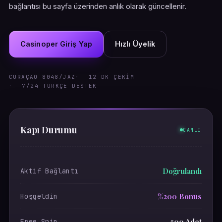
bağlantısı bu sayfa üzerinden anlık olarak güncellenir.
Casinoper Giriş Yap
Hızlı Üyelik
CURAÇAO 8048/JAZ
12 DK ÇEKIM
7/24 TÜRKÇE DESTEK
Kapı Durumu
CANLI
Doğrulandı
Aktif Bağlantı
%200 Bonus
Hoşgeldin
500 Adet
Free Spin