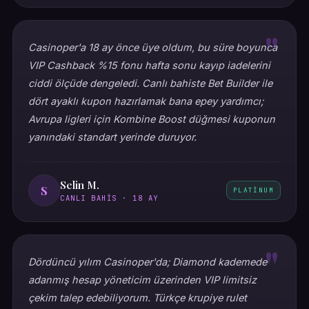
Casinoper'a 18 ay önce üye oldum, bu süre boyunca
VIP Cashback %15 fonu hafta sonu kayıp iadelerini
ciddi ölçüde dengeledi. Canlı bahiste Bet Builder ile
dört ayaklı kupon hazırlamak bana epey yardımcı;
Avrupa ligleri için Kombine Boost düğmesi kuponun
yanındaki standart yerinde duruyor.
Selin M.
S
PLATINUM
CANLI BAHIS · 18 AY
Dördüncü yılım Casinoper'da; Diamond kademede
adanmış hesap yöneticim üzerinden VIP limitsiz
çekim talep edebiliyorum. Türkçe krupiye rulet