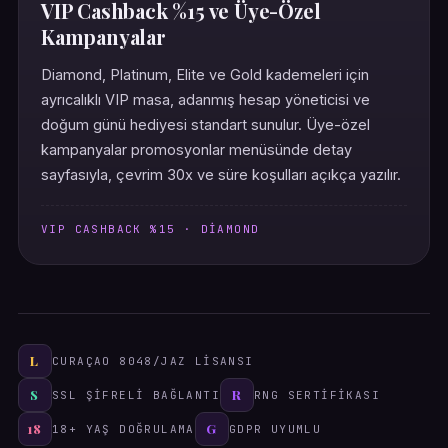
VIP Cashback %15 ve Üye-Özel
Kampanyalar
Diamond, Platinum, Elite ve Gold kademeleri için
ayrıcalıklı VIP masa, adanmış hesap yöneticisi ve
doğum günü hediyesi standart sunulur. Üye-özel
kampanyalar promosyonlar menüsünde detay
sayfasıyla, çevrim 30x ve süre koşulları açıkça yazılır.
VIP CASHBACK %15 · DIAMOND
L
CURAÇAO 8048/JAZ LISANSI
S
R
SSL ŞIFRELI BAĞLANTI
RNG SERTIFIKASI
18
G
18+ YAŞ DOĞRULAMA
GDPR UYUMLU