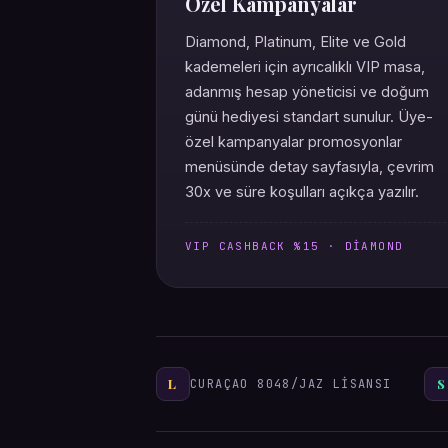
Özel Kampanyalar
Diamond, Platinum, Elite ve Gold
kademeleri için ayrıcalıklı VIP masa,
adanmış hesap yöneticisi ve doğum
günü hediyesi standart sunulur. Üye-
özel kampanyalar promosyonlar
menüsünde detay sayfasıyla, çevrim
30x ve süre koşulları açıkça yazılır.
VIP CASHBACK %15 · DIAMOND
L
S
CURAÇAO 8048/JAZ LISANSI