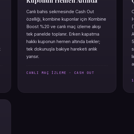
Kuponun Hemen Altında
Canlı bahis sekmesinde Cash Out
C
özelliği, kombine kuponlar için Kombine
H
Boost %20 ve canlı maç izleme akışı
(
tek panelde toplanır. Erken kapatma
A
hakkı kuponun hemen altında bekler;
5
k
tek dokunuşla bakiye hareketi anlık
s
yansır.
l
a
CANLI MAÇ İZLEME · CASH OUT