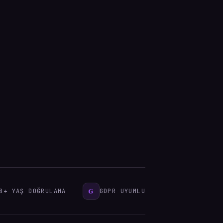
G
8+ YAŞ DOĞRULAMA
GDPR UYUMLU