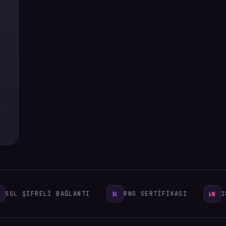
R
18
SSL ŞIFRELI BAĞLANTI
RNG SERTIFIKASI
1