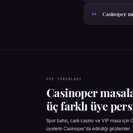
Casinoper mo
S6
ÜYE YORUMLARI
Casinoper masala
üç farklı üye pers
Spor bahsi, canlı casino ve VIP masa için 
üyelerin Casinoper'da edindiği gözlemler.