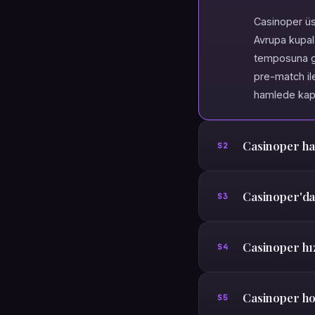
Casinoper üs
Avrupa kupala
temposuna gö
pre-match il
hamlede kapat
Casinoper han
S2
Casinoper'da
S3
Casinoper hız
S4
Casinoper hoş
S5