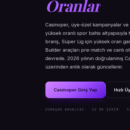
Oranlar
Casinoper, üye-özel kampanyalar ve V
yüksek oranlı spor bahis altyapısıyla
branş, Süper Lig için yüksek oran gar
Builder araçları pre-match ve canlı 
devrede. 2026 yılının doğrulanmış Ca
üzerinden anlık olarak güncellenir.
Casinoper Giriş Yap
Hızlı Ü
CURAÇAO 8048/JAZ
12 DK ÇEKIM
7