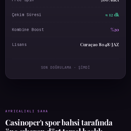
≈ 12 dk
Çekim Süresi
%20
Kombine Boost
Curaçao 8048/JAZ
Lisans
SON DOĞRULAMA · ŞİMDİ
AYRICALIKLI SAHA
Casinoper'ı spor bahsi tarafında