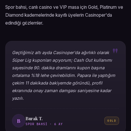
Spor bahsi, canlı casino ve VIP masa için Gold, Platinum ve
Diamond kademelerinde kayıtlı üyelerin Casinoper'da
edindiği gözlemler.
Geçtiğimiz altı ayda Casinoper'da ağırlıklı olarak
Süper Lig kuponları açıyorum; Cash Out kullanımı
sayesinde 90. dakika dramlarını kupon başına
ortalama %18 lehe çevirebildim. Papara ile yaptığım
çekim 11 dakikada bakiyemde göründü, profil
ekranında onay zaman damgası saniyesine kadar
yazılı.
Burak T.
B
GOLD
SPOR BAHSI · 6 AY