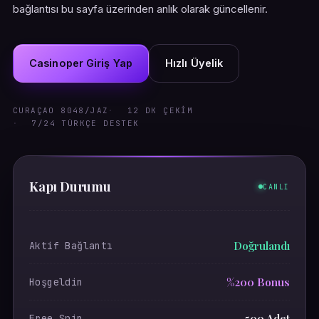
bağlantısı bu sayfa üzerinden anlık olarak güncellenir.
Casinoper Giriş Yap
Hızlı Üyelik
CURAÇAO 8048/JAZ
12 DK ÇEKIM
7/24 TÜRKÇE DESTEK
Kapı Durumu
CANLI
Doğrulandı
Aktif Bağlantı
%200 Bonus
Hoşgeldin
500 Adet
Free Spin