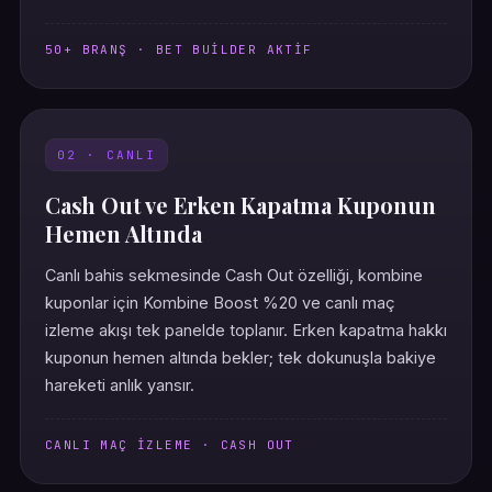
50+ BRANŞ · BET BUILDER AKTIF
02 · CANLI
Cash Out ve Erken Kapatma Kuponun
Hemen Altında
Canlı bahis sekmesinde Cash Out özelliği, kombine
kuponlar için Kombine Boost %20 ve canlı maç
izleme akışı tek panelde toplanır. Erken kapatma hakkı
kuponun hemen altında bekler; tek dokunuşla bakiye
hareketi anlık yansır.
CANLI MAÇ İZLEME · CASH OUT