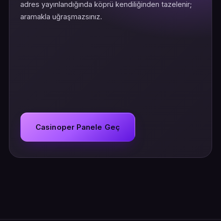
adres yayınlandığında köprü kendiliğinden tazelenir;
aramakla uğraşmazsınız.
Casinoper Panele Geç