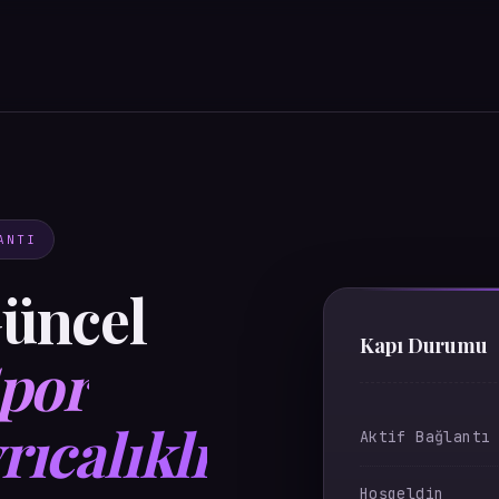
ANTI
üncel
Kapı Durumu
por
ıcalıklı
Aktif Bağlantı
Hoşgeldin