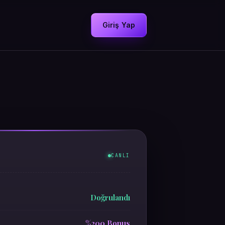
Giriş Yap
CANLI
Doğrulandı
%200 Bonus