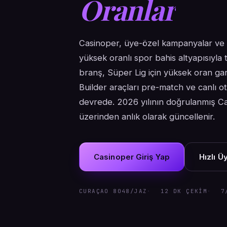
Oranlar
Casinoper, üye-özel kampanyalar ve V
yüksek oranlı spor bahis altyapısıyla
branş, Süper Lig için yüksek oran gar
Builder araçları pre-match ve canlı 
devrede. 2026 yılının doğrulanmış Ca
üzerinden anlık olarak güncellenir.
Casinoper Giriş Yap
Hızlı Ü
CURAÇAO 8048/JAZ
12 DK ÇEKIM
7