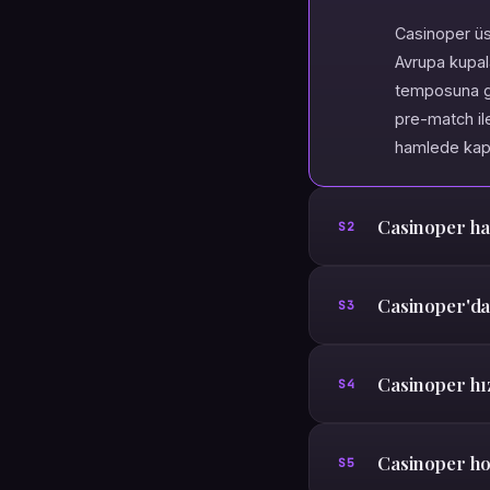
Casinoper üs
Avrupa kupala
temposuna gö
pre-match il
hamlede kapat
Casinoper han
S2
Casinoper'da
S3
Casinoper hız
S4
Casinoper hoş
S5