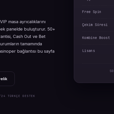
Free Spin
IP masa ayrıcalıklarını
Çekim Süresi
 tek panelde buluşturur. 50+
antisi, Cash Out ve Bet
Kombine Boost
oturumların tamamında
Lisans
sinoper bağlantısı bu sayfa
SO
yelik
/24 TÜRKÇE DESTEK