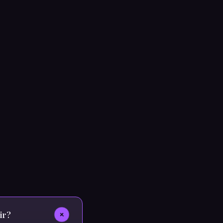
+
ir?