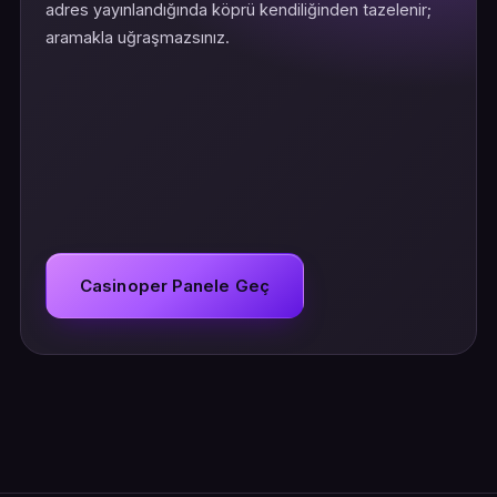
adres yayınlandığında köprü kendiliğinden tazelenir;
aramakla uğraşmazsınız.
Casinoper Panele Geç