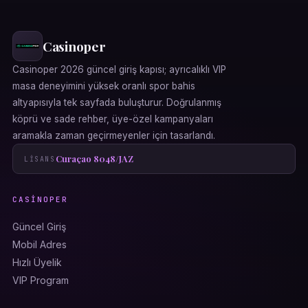
Casinoper
Casinoper 2026 güncel giriş kapısı; ayrıcalıklı VIP
masa deneyimini yüksek oranlı spor bahis
altyapısıyla tek sayfada buluşturur. Doğrulanmış
köprü ve sade rehber, üye-özel kampanyaları
aramakla zaman geçirmeyenler için tasarlandı.
Curaçao 8048/JAZ
LISANS
CASINOPER
Güncel Giriş
Mobil Adres
Hızlı Üyelik
VIP Program