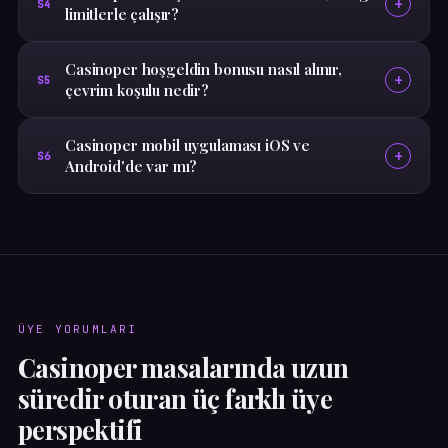
+
S4
limitlerle çalışır?
Casinoper hoşgeldin bonusu nasıl alınır,
+
S5
çevrim koşulu nedir?
Casinoper mobil uygulaması iOS ve
+
S6
Android'de var mı?
ÜYE YORUMLARI
Casinoper masalarında uzun
süredir oturan üç farklı üye
perspektifi