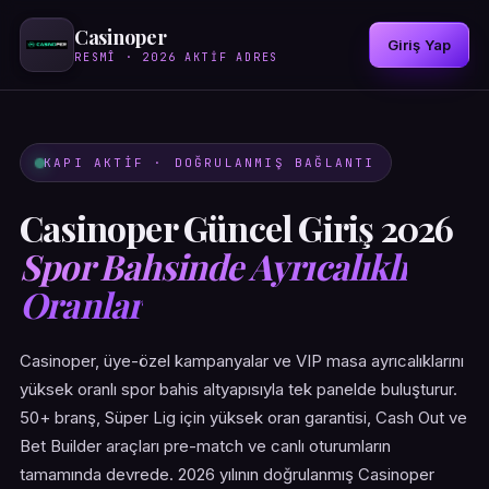
Casinoper
Giriş Yap
RESMÎ · 2026 AKTIF ADRES
KAPI AKTIF · DOĞRULANMIŞ BAĞLANTI
Casinoper Güncel Giriş 2026
Spor Bahsinde Ayrıcalıklı
Oranlar
Casinoper, üye-özel kampanyalar ve VIP masa ayrıcalıklarını
yüksek oranlı spor bahis altyapısıyla tek panelde buluşturur.
50+ branş, Süper Lig için yüksek oran garantisi, Cash Out ve
Bet Builder araçları pre-match ve canlı oturumların
tamamında devrede. 2026 yılının doğrulanmış Casinoper