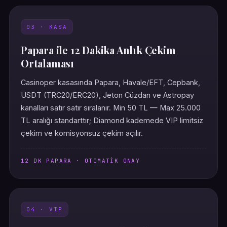
03 · KASA
Papara ile 12 Dakika Anlık Çekim
Ortalaması
Casinoper kasasında Papara, Havale/EFT, Cepbank,
USDT (TRC20/ERC20), Jeton Cüzdan ve Astropay
kanalları satır satır sıralanır. Min 50 TL — Max 25.000
TL aralığı standarttır; Diamond kademede VIP limitsiz
çekim ve komisyonsuz çekim açılır.
12 DK PAPARA · OTOMATIK ONAY
04 · VIP