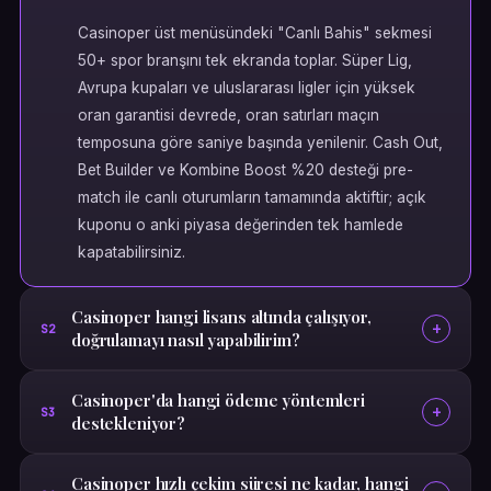
Casinoper üst menüsündeki "Canlı Bahis" sekmesi
50+ spor branşını tek ekranda toplar. Süper Lig,
Avrupa kupaları ve uluslararası ligler için yüksek
oran garantisi devrede, oran satırları maçın
temposuna göre saniye başında yenilenir. Cash Out,
Bet Builder ve Kombine Boost %20 desteği pre-
match ile canlı oturumların tamamında aktiftir; açık
kuponu o anki piyasa değerinden tek hamlede
kapatabilirsiniz.
Casinoper hangi lisans altında çalışıyor,
+
S2
doğrulamayı nasıl yapabilirim?
Casinoper'da hangi ödeme yöntemleri
+
S3
destekleniyor?
Casinoper hızlı çekim süresi ne kadar, hangi