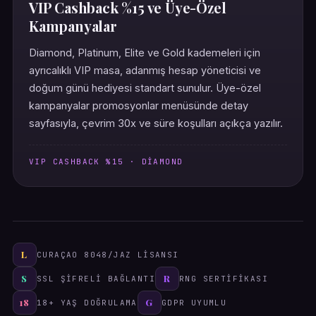
VIP Cashback %15 ve Üye-Özel
Kampanyalar
Diamond, Platinum, Elite ve Gold kademeleri için
ayrıcalıklı VIP masa, adanmış hesap yöneticisi ve
doğum günü hediyesi standart sunulur. Üye-özel
kampanyalar promosyonlar menüsünde detay
sayfasıyla, çevrim 30x ve süre koşulları açıkça yazılır.
VIP CASHBACK %15 · DIAMOND
L
CURAÇAO 8048/JAZ LISANSI
S
R
SSL ŞIFRELI BAĞLANTI
RNG SERTIFIKASI
18
G
18+ YAŞ DOĞRULAMA
GDPR UYUMLU