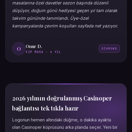
masalarına özel davetler sezon başında düzenli
düşüyor, doğum günü hediyesi geçen yıl tam olarak
takvim gününde tanımlandı. Üye-özel
kampanyalarda çevrim koşulları sayfada net yazıyor.
Onur D.
O
DIAMOND
VIP MASA · 4 YIL
2026 yılının doğrulanmış Casinoper
bağlantısı tek tıkla hazır
Logonun hemen altındaki düğme, o dakika ayakta
olan Casinoper köprüsünü arka planda seçer. Yeni bir