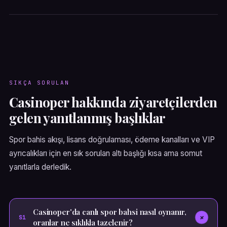
SIKÇA SORULAN
Casinoper hakkında ziyaretçilerden
gelen yanıtlanmış başlıklar
Spor bahis akışı, lisans doğrulaması, ödeme kanalları ve VIP
ayrıcalıkları için en sık sorulan altı başlığı kısa ama somut
yanıtlarla derledik.
Casinoper'da canlı spor bahsi nasıl oynanır,
+
S1
oranlar ne sıklıkla tazelenir?