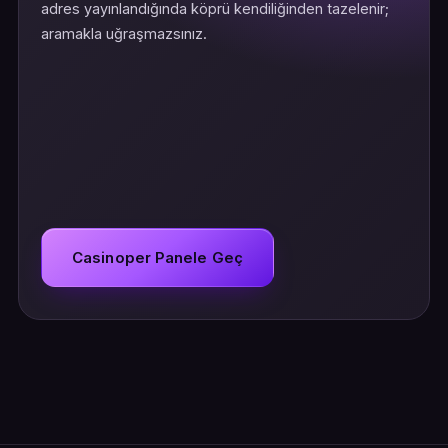
adres yayınlandığında köprü kendiliğinden tazelenir;
aramakla uğraşmazsınız.
Casinoper Panele Geç