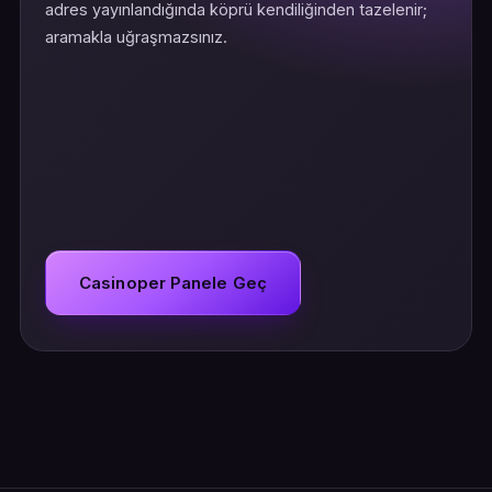
adres yayınlandığında köprü kendiliğinden tazelenir;
aramakla uğraşmazsınız.
Casinoper Panele Geç