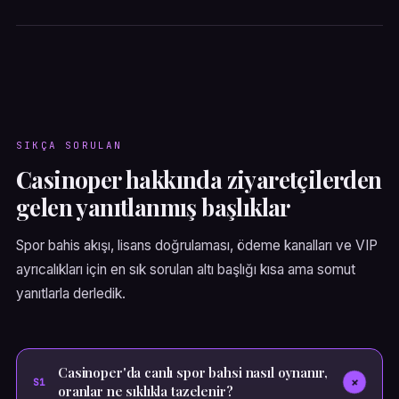
SIKÇA SORULAN
Casinoper hakkında ziyaretçilerden
gelen yanıtlanmış başlıklar
Spor bahis akışı, lisans doğrulaması, ödeme kanalları ve VIP
ayrıcalıkları için en sık sorulan altı başlığı kısa ama somut
yanıtlarla derledik.
Casinoper'da canlı spor bahsi nasıl oynanır,
+
S1
oranlar ne sıklıkla tazelenir?