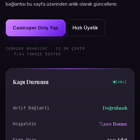
bağlantısı bu sayfa üzerinden anlık olarak güncellenir.
Casinoper Giriş Yap
Hızlı Üyelik
CURAÇAO 8048/JAZ
12 DK ÇEKIM
7/24 TÜRKÇE DESTEK
Kapı Durumu
CANLI
Doğrulandı
Aktif Bağlantı
%200 Bonus
Hoşgeldin
500 Adet
Free Spin