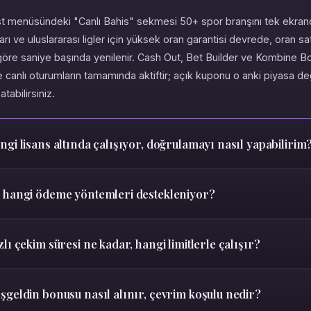
t menüsündeki "Canlı Bahis" sekmesi 50+ spor branşını tek ekrand
rı ve uluslararası ligler için yüksek oran garantisi devrede, oran sat
re saniye başında yenilenir. Cash Out, Bet Builder ve Kombine 
e canlı oturumların tamamında aktiftir; açık kuponu o anki piyasa d
abilirsiniz.
gi lisans altında çalışıyor, doğrulamayı nasıl yapabilirim
 hangi ödeme yöntemleri destekleniyor?
lı çekim süresi ne kadar, hangi limitlerle çalışır?
geldin bonusu nasıl alınır, çevrim koşulu nedir?