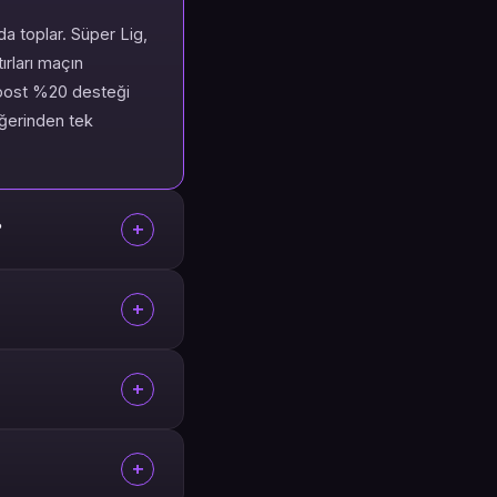
a toplar. Süper Lig,
ırları maçın
Boost %20 desteği
eğerinden tek
+
?
+
+
+