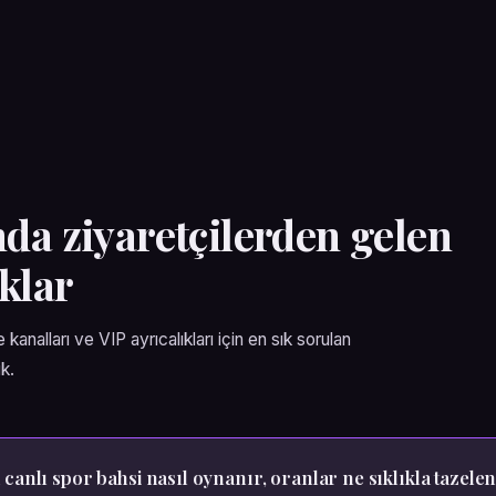
da ziyaretçilerden gelen
klar
analları ve VIP ayrıcalıkları için en sık sorulan
ik.
canlı spor bahsi nasıl oynanır, oranlar ne sıklıkla tazelen