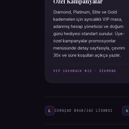
Özel Kampanyalar
Diamond, Platinum, Elite ve Gold
kademeleri için ayrıcalıklı VIP masa,
adanmış hesap yöneticisi ve doğum
günü hediyesi standart sunulur. Üye-
özel kampanyalar promosyonlar
menüsünde detay sayfasıyla, çevrim
30x ve süre koşulları açıkça yazılır.
VIP CASHBACK %15 · DIAMOND
L
S
CURAÇAO 8048/JAZ LISANSI