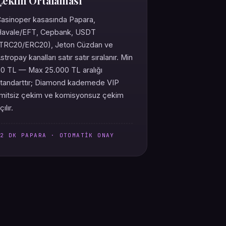
Çekim Ortalaması
asinoper kasasında Papara,
avale/EFT, Cepbank, USDT
TRC20/ERC20), Jeton Cüzdan ve
stropay kanalları satır satır sıralanır. Min
0 TL — Max 25.000 TL aralığı
tandarttır; Diamond kademede VIP
imitsiz çekim ve komisyonsuz çekim
çılır.
12 DK PAPARA · OTOMATIK ONAY