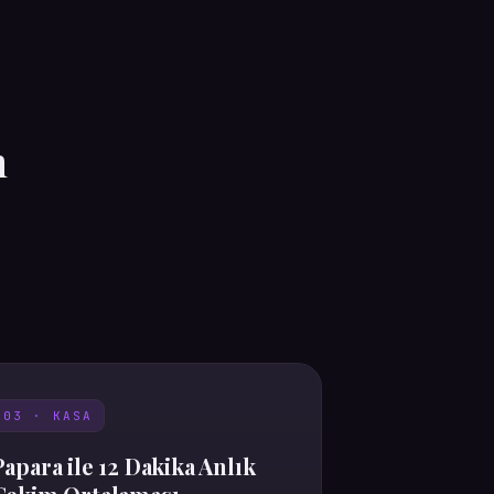
n
03 · KASA
Papara ile 12 Dakika Anlık