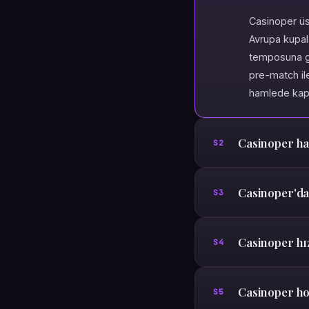
Casinoper üs
Avrupa kupala
temposuna gö
pre-match il
hamlede kapat
Casinoper han
S2
Casinoper'da
S3
Casinoper hız
S4
Casinoper hoş
S5