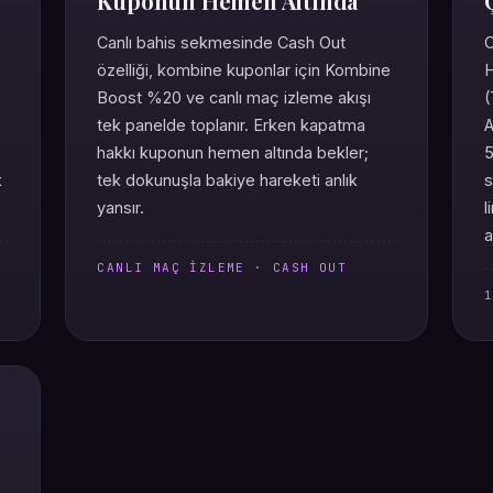
Kuponun Hemen Altında
Canlı bahis sekmesinde Cash Out
C
özelliği, kombine kuponlar için Kombine
H
Boost %20 ve canlı maç izleme akışı
(
tek panelde toplanır. Erken kapatma
A
hakkı kuponun hemen altında bekler;
5
k
tek dokunuşla bakiye hareketi anlık
s
yansır.
l
a
CANLI MAÇ İZLEME · CASH OUT