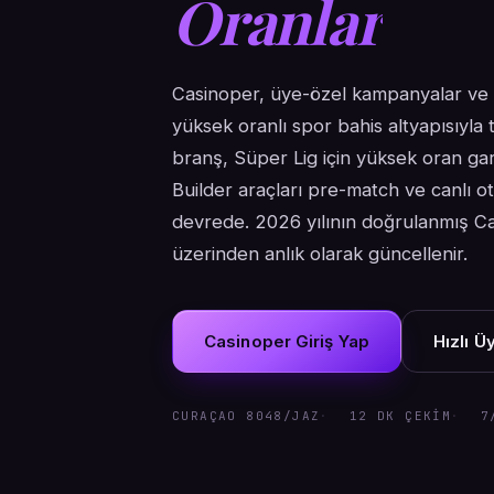
Oranlar
Casinoper, üye-özel kampanyalar ve V
yüksek oranlı spor bahis altyapısıyla
branş, Süper Lig için yüksek oran gar
Builder araçları pre-match ve canlı 
devrede. 2026 yılının doğrulanmış Ca
üzerinden anlık olarak güncellenir.
Casinoper Giriş Yap
Hızlı Ü
CURAÇAO 8048/JAZ
12 DK ÇEKIM
7