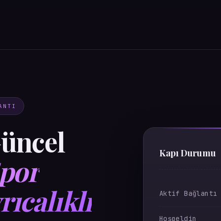
ANTI
üncel
Kapı Durumu
por
ıcalıklı
Aktif Bağlantı
Hoşgeldin