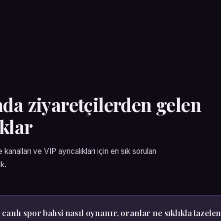
da ziyaretçilerden gelen
klar
analları ve VIP ayrıcalıkları için en sık sorulan
ik.
canlı spor bahsi nasıl oynanır, oranlar ne sıklıkla tazelen