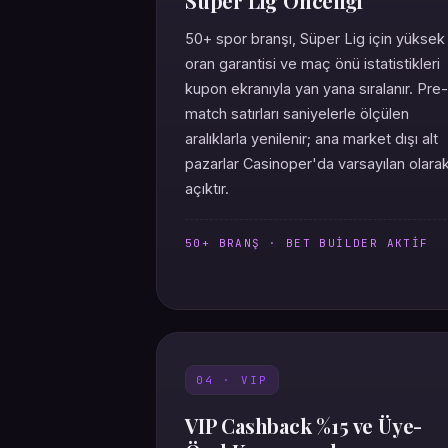
Süper Lig Önceliği
50+ spor branşı, Süper Lig için yüksek
oran garantisi ve maç önü istatistikleri
kupon ekranıyla yan yana sıralanır. Pre-
match satırları saniyelerle ölçülen
aralıklarla yenilenir; ana market dışı alt
pazarlar Casinoper'da varsayılan olara
açıktır.
50+ BRANŞ · BET BUILDER AKTIF
04 · VIP
VIP Cashback %15 ve Üye-