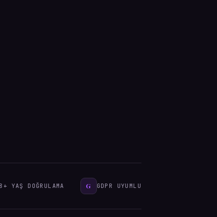
G
8+ YAŞ DOĞRULAMA
GDPR UYUMLU