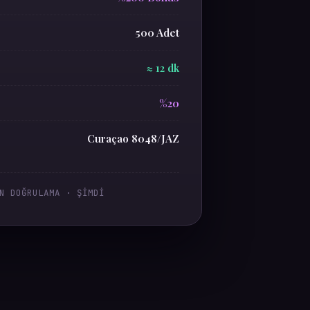
500 Adet
≈ 12 dk
%20
Curaçao 8048/JAZ
N DOĞRULAMA · ŞİMDİ