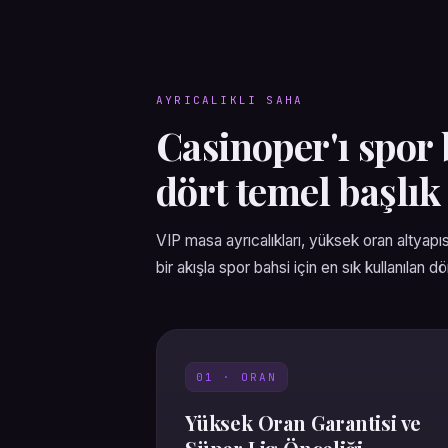
AYRICALIKLI SAHA
Casinoper'ı spor 
dört temel başlık
VIP masa ayrıcalıkları, yüksek oran altyapı
bir akışla spor bahsi için en sık kullanılan dö
01 · ORAN
Yüksek Oran Garantisi ve