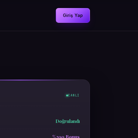
Giriş Yap
CANLI
Doğrulandı
%200 Bonus