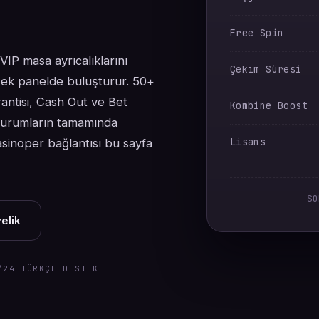
Free Spin
IP masa ayrıcalıklarını
Çekim Süresi
 tek panelde buluşturur. 50+
antisi, Cash Out ve Bet
Kombine Boost
oturumların tamamında
Lisans
sinoper bağlantısı bu sayfa
SO
yelik
/24 TÜRKÇE DESTEK