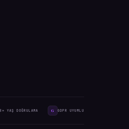
G
8+ YAŞ DOĞRULAMA
GDPR UYUMLU