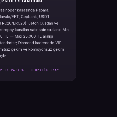
Çekim Ortalaması
asinoper kasasında Papara,
avale/EFT, Cepbank, USDT
TRC20/ERC20), Jeton Cüzdan ve
stropay kanalları satır satır sıralanır. Min
0 TL — Max 25.000 TL aralığı
tandarttır; Diamond kademede VIP
imitsiz çekim ve komisyonsuz çekim
çılır.
12 DK PAPARA · OTOMATIK ONAY