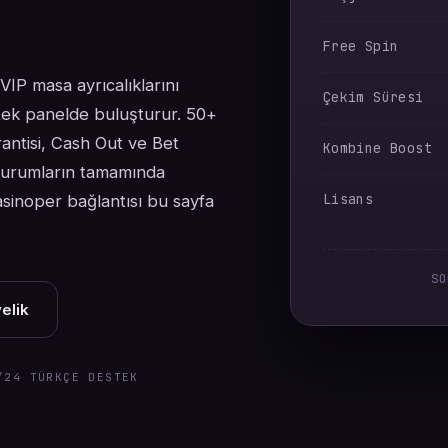
Free Spin
IP masa ayrıcalıklarını
Çekim Süresi
 tek panelde buluşturur. 50+
antisi, Cash Out ve Bet
Kombine Boost
oturumların tamamında
Lisans
sinoper bağlantısı bu sayfa
SO
yelik
/24 TÜRKÇE DESTEK