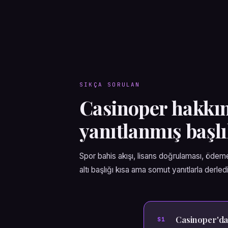
SIKÇA SORULAN
Casinoper hakkın
yanıtlanmış başlı
Spor bahis akışı, lisans doğrulaması, ödeme k
altı başlığı kısa ama somut yanıtlarla derled
Casinoper'da 
S1