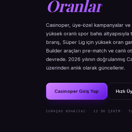
Oranlar
Casinoper, üye-özel kampanyalar ve V
yüksek oranlı spor bahis altyapısıyla
branş, Süper Lig için yüksek oran gar
Builder araçları pre-match ve canlı 
devrede. 2026 yılının doğrulanmış Ca
üzerinden anlık olarak güncellenir.
Casinoper Giriş Yap
Hızlı Ü
CURAÇAO 8048/JAZ
12 DK ÇEKIM
7