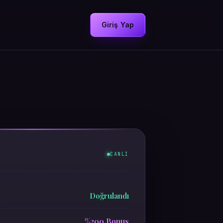
Giriş Yap
CANLI
Doğrulandı
%200 Bonus