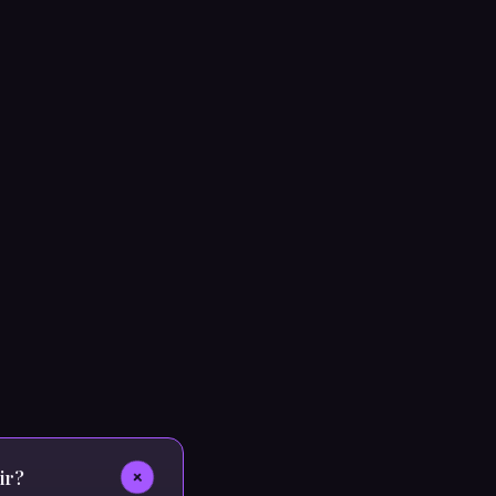
+
ir?