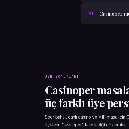
Casinoper mo
S6
ÜYE YORUMLARI
Casinoper masala
üç farklı üye pers
Spor bahsi, canlı casino ve VIP masa için 
üyelerin Casinoper'da edindiği gözlemler.