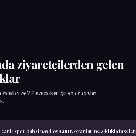
da ziyaretçilerden gelen
klar
analları ve VIP ayrıcalıkları için en sık sorulan
ik.
canlı spor bahsi nasıl oynanır, oranlar ne sıklıkla tazelen