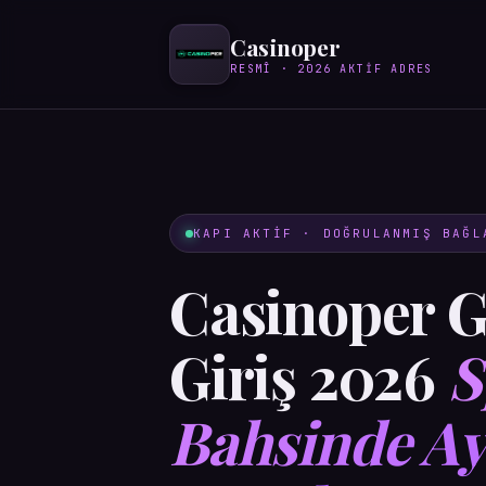
Casinoper
RESMÎ · 2026 AKTIF ADRES
KAPI AKTIF · DOĞRULANMIŞ BAĞL
Casinoper G
Giriş 2026
S
Bahsinde Ayr