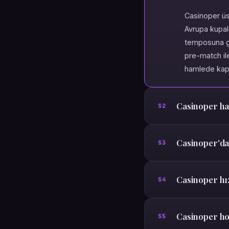
Casinoper üs
Avrupa kupala
temposuna gö
pre-match il
hamlede kapat
Casinoper han
S2
Casinoper'da
S3
Casinoper hız
S4
Casinoper hoş
S5