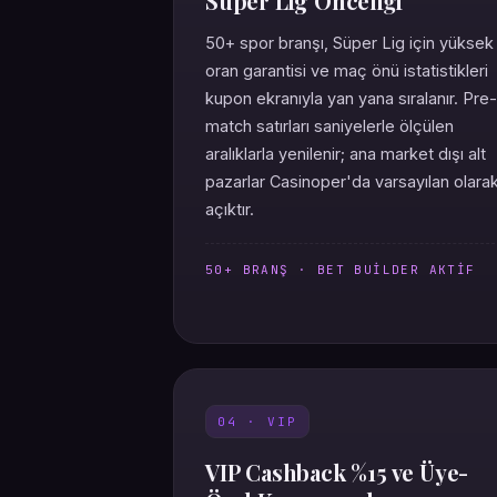
Süper Lig Önceliği
50+ spor branşı, Süper Lig için yüksek
oran garantisi ve maç önü istatistikleri
kupon ekranıyla yan yana sıralanır. Pre-
match satırları saniyelerle ölçülen
aralıklarla yenilenir; ana market dışı alt
pazarlar Casinoper'da varsayılan olara
açıktır.
50+ BRANŞ · BET BUILDER AKTIF
04 · VIP
VIP Cashback %15 ve Üye-