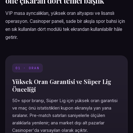
öne çıkaran dört temel başlık
VIP masa ayrıcalıkları, yüksek oran altyapısı ve lisanslı
operasyon. Casinoper paneli, sade bir akışla spor bahsi için
en sık kullanılan dört modülü tek ekrandan kullanılabilir hâle
getirir.
01 · ORAN
Yüksek Oran Garantisi ve Süper Lig
Önceliği
50+ spor branşı, Süper Lig için yüksek oran garantisi
ve maç önü istatistikleri kupon ekranıyla yan yana
sıralanır. Pre-match satırları saniyelerle ölçülen
aralıklarla yenilenir; ana market dışı alt pazarlar
Casinoper'da varsayılan olarak açıktır.