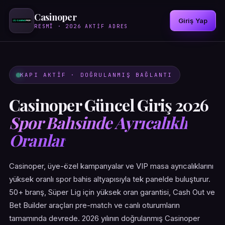
Casinoper
Giriş Yap
RESMÎ · 2026 AKTIF ADRES
KAPI AKTIF · DOĞRULANMIŞ BAĞLANTI
Casinoper Güncel Giriş 2026
Spor Bahsinde Ayrıcalıklı
Oranlar
Casinoper, üye-özel kampanyalar ve VIP masa ayrıcalıklarını
yüksek oranlı spor bahis altyapısıyla tek panelde buluşturur.
50+ branş, Süper Lig için yüksek oran garantisi, Cash Out ve
Bet Builder araçları pre-match ve canlı oturumların
tamamında devrede. 2026 yılının doğrulanmış Casinoper