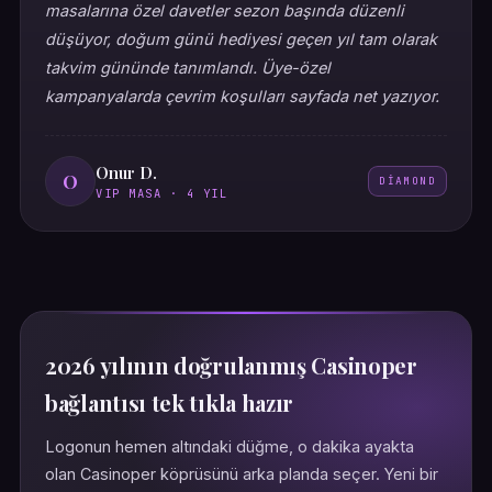
masalarına özel davetler sezon başında düzenli
düşüyor, doğum günü hediyesi geçen yıl tam olarak
takvim gününde tanımlandı. Üye-özel
kampanyalarda çevrim koşulları sayfada net yazıyor.
Onur D.
O
DIAMOND
VIP MASA · 4 YIL
2026 yılının doğrulanmış Casinoper
bağlantısı tek tıkla hazır
Logonun hemen altındaki düğme, o dakika ayakta
olan Casinoper köprüsünü arka planda seçer. Yeni bir