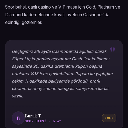
Spor bahsi, canlı casino ve VIP masa için Gold, Platinum ve
Diamond kademelerinde kayıtlı üyelerin Casinoper'da
edindiği gözlemler.
Geçtiğimiz altı ayda Casinoper'da ağırlıklı olarak
Süper Lig kuponları açıyorum; Cash Out kullanımı
sayesinde 90. dakika dramlarını kupon başına
ortalama %18 lehe çevirebildim. Papara ile yaptığım
çekim 11 dakikada bakiyemde göründü, profil
ekranında onay zaman damgası saniyesine kadar
yazılı.
Burak T.
B
GOLD
SPOR BAHSI · 6 AY