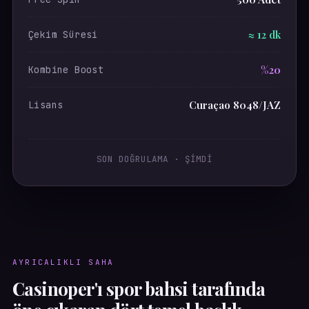
≈ 12 dk
Çekim Süresi
%20
Kombine Boost
Curaçao 8048/JAZ
Lisans
SON DOĞRULAMA · ŞİMDİ
AYRICALIKLI SAHA
Casinoper'ı spor bahsi tarafında