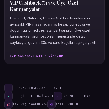
VIP Cashback %15 ve Üye-Özel
Kampanyalar
Diamond, Platinum, Elite ve Gold kademeleri için
ayrıcalıklı VIP masa, adanmış hesap yöneticisi ve
doğum günü hediyesi standart sunulur. Üye-özel
kampanyalar promosyonlar menüsünde detay
sayfasıyla, çevrim 30x ve süre koşulları açıkça yazılır.
VIP CASHBACK %15 · DIAMOND
L
CURAÇAO 8048/JAZ LISANSI
S
R
SSL ŞIFRELI BAĞLANTI
RNG SERTIFIKASI
18
G
18+ YAŞ DOĞRULAMA
GDPR UYUMLU