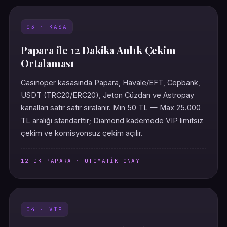
03 · KASA
Papara ile 12 Dakika Anlık Çekim
Ortalaması
Casinoper kasasında Papara, Havale/EFT, Cepbank,
USDT (TRC20/ERC20), Jeton Cüzdan ve Astropay
kanalları satır satır sıralanır. Min 50 TL — Max 25.000
TL aralığı standarttır; Diamond kademede VIP limitsiz
çekim ve komisyonsuz çekim açılır.
12 DK PAPARA · OTOMATIK ONAY
04 · VIP