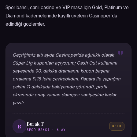
Spor bahsi, canlı casino ve VIP masa için Gold, Platinum ve
Diamond kademelerinde kayıtlı üyelerin Casinoper'da
edindiği gözlemler.
Geçtiğimiz altı ayda Casinoper'da ağırlıklı olarak
Süper Lig kuponları açıyorum; Cash Out kullanımı
sayesinde 90. dakika dramlarını kupon başına
ortalama %18 lehe çevirebildim. Papara ile yaptığım
çekim 11 dakikada bakiyemde göründü, profil
ekranında onay zaman damgası saniyesine kadar
yazılı.
Burak T.
B
GOLD
SPOR BAHSI · 6 AY