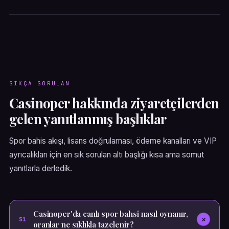
SIKÇA SORULAN
Casinoper hakkında ziyaretçilerden
gelen yanıtlanmış başlıklar
Spor bahis akışı, lisans doğrulaması, ödeme kanalları ve VIP
ayrıcalıkları için en sık sorulan altı başlığı kısa ama somut
yanıtlarla derledik.
Casinoper'da canlı spor bahsi nasıl oynanır,
+
S1
oranlar ne sıklıkla tazelenir?