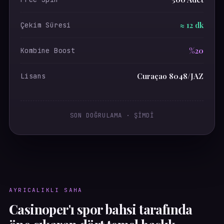
≈ 12 dk
Çekim Süresi
%20
Kombine Boost
Curaçao 8048/JAZ
Lisans
SON DOĞRULAMA · ŞİMDİ
AYRICALIKLI SAHA
Casinoper'ı spor bahsi tarafında