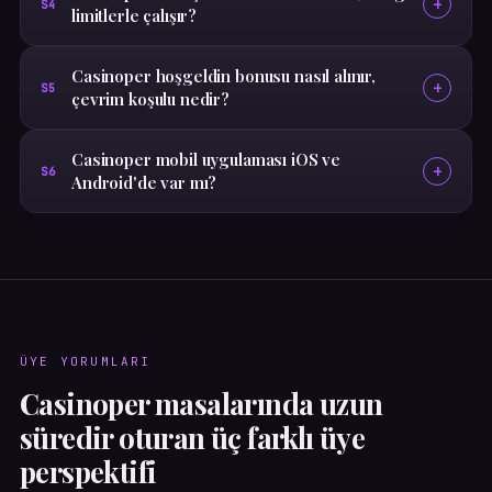
+
S4
limitlerle çalışır?
Casinoper hoşgeldin bonusu nasıl alınır,
+
S5
çevrim koşulu nedir?
Casinoper mobil uygulaması iOS ve
+
S6
Android'de var mı?
ÜYE YORUMLARI
Casinoper masalarında uzun
süredir oturan üç farklı üye
perspektifi