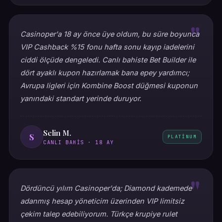
Casinoper'a 18 ay önce üye oldum, bu süre boyunca
VIP Cashback %15 fonu hafta sonu kayıp iadelerini
ciddi ölçüde dengeledi. Canlı bahiste Bet Builder ile
dört ayaklı kupon hazırlamak bana epey yardımcı;
Avrupa ligleri için Kombine Boost düğmesi kuponun
yanındaki standart yerinde duruyor.
Selin M.
S
PLATINUM
CANLI BAHIS · 18 AY
Dördüncü yılım Casinoper'da; Diamond kademede
adanmış hesap yöneticim üzerinden VIP limitsiz
çekim talep edebiliyorum. Türkçe krupiye rulet