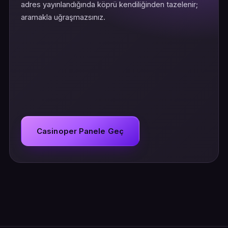
adres yayınlandığında köprü kendiliğinden tazelenir;
aramakla uğraşmazsınız.
Casinoper Panele Geç