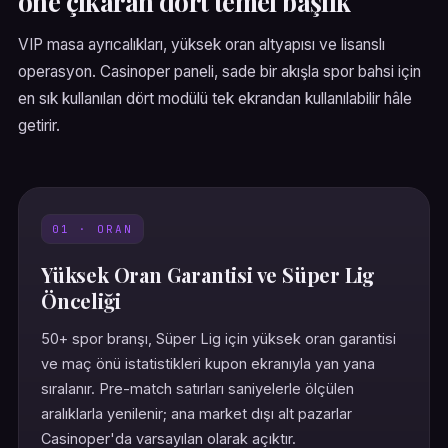
öne çıkaran dört temel başlık
VIP masa ayrıcalıkları, yüksek oran altyapısı ve lisanslı
operasyon. Casinoper paneli, sade bir akışla spor bahsi için
en sık kullanılan dört modülü tek ekrandan kullanılabilir hâle
getirir.
01 · ORAN
Yüksek Oran Garantisi ve Süper Lig
Önceliği
50+ spor branşı, Süper Lig için yüksek oran garantisi
ve maç önü istatistikleri kupon ekranıyla yan yana
sıralanır. Pre-match satırları saniyelerle ölçülen
aralıklarla yenilenir; ana market dışı alt pazarlar
Casinoper'da varsayılan olarak açıktır.