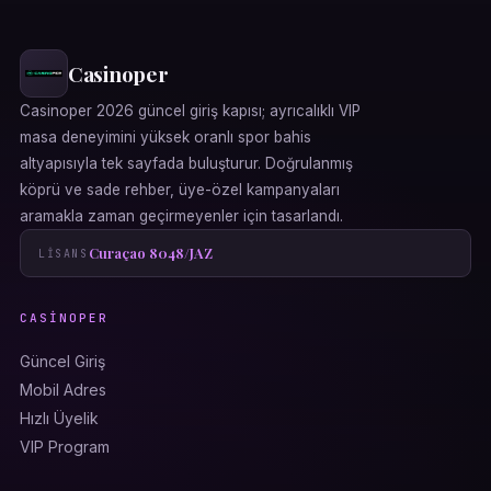
Casinoper
Casinoper 2026 güncel giriş kapısı; ayrıcalıklı VIP
masa deneyimini yüksek oranlı spor bahis
altyapısıyla tek sayfada buluşturur. Doğrulanmış
köprü ve sade rehber, üye-özel kampanyaları
aramakla zaman geçirmeyenler için tasarlandı.
Curaçao 8048/JAZ
LISANS
CASINOPER
Güncel Giriş
Mobil Adres
Hızlı Üyelik
VIP Program