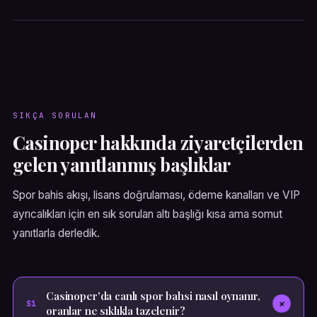
SIKÇA SORULAN
Casinoper hakkında ziyaretçilerden
gelen yanıtlanmış başlıklar
Spor bahis akışı, lisans doğrulaması, ödeme kanalları ve VIP
ayrıcalıkları için en sık sorulan altı başlığı kısa ama somut
yanıtlarla derledik.
Casinoper'da canlı spor bahsi nasıl oynanır,
+
S1
oranlar ne sıklıkla tazelenir?