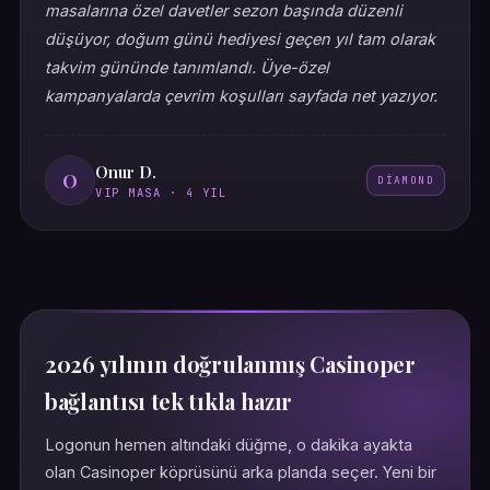
masalarına özel davetler sezon başında düzenli
düşüyor, doğum günü hediyesi geçen yıl tam olarak
takvim gününde tanımlandı. Üye-özel
kampanyalarda çevrim koşulları sayfada net yazıyor.
Onur D.
O
DIAMOND
VIP MASA · 4 YIL
2026 yılının doğrulanmış Casinoper
bağlantısı tek tıkla hazır
Logonun hemen altındaki düğme, o dakika ayakta
olan Casinoper köprüsünü arka planda seçer. Yeni bir