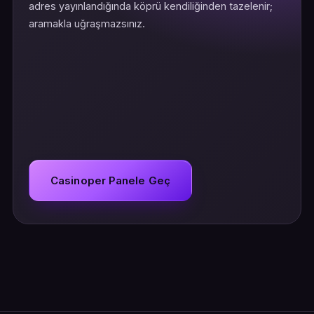
adres yayınlandığında köprü kendiliğinden tazelenir;
aramakla uğraşmazsınız.
Casinoper Panele Geç