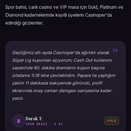
Spor bahsi, canlı casino ve VIP masa için Gold, Platinum ve
Diamond kademelerinde kayıtlı üyelerin Casinoper'da
edindiği gözlemler.
Geçtiğimiz altı ayda Casinoper'da ağırlıklı olarak
Süper Lig kuponları açıyorum; Cash Out kullanımı
sayesinde 90. dakika dramlarını kupon başına
ortalama %18 lehe çevirebildim. Papara ile yaptığım
çekim 11 dakikada bakiyemde göründü, profil
ekranında onay zaman damgası saniyesine kadar
yazılı.
Burak T.
B
GOLD
SPOR BAHSI · 6 AY