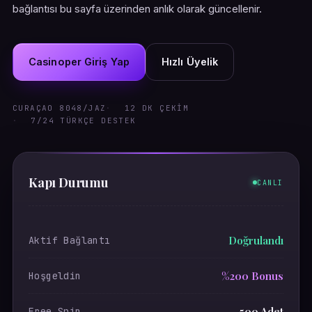
bağlantısı bu sayfa üzerinden anlık olarak güncellenir.
Casinoper Giriş Yap
Hızlı Üyelik
CURAÇAO 8048/JAZ
12 DK ÇEKIM
7/24 TÜRKÇE DESTEK
Kapı Durumu
CANLI
Doğrulandı
Aktif Bağlantı
%200 Bonus
Hoşgeldin
500 Adet
Free Spin