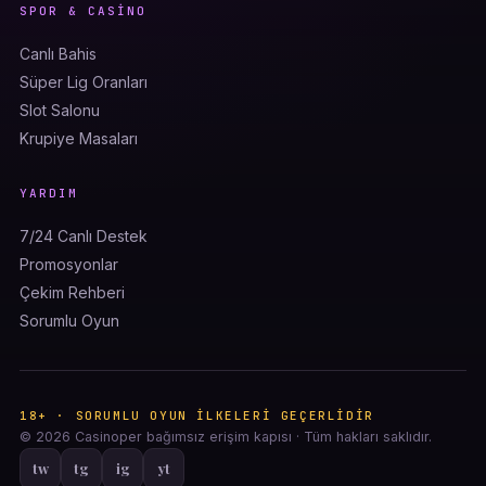
SPOR & CASINO
Canlı Bahis
Süper Lig Oranları
Slot Salonu
Krupiye Masaları
YARDIM
7/24 Canlı Destek
Promosyonlar
Çekim Rehberi
Sorumlu Oyun
18+ · SORUMLU OYUN İLKELERİ GEÇERLİDİR
© 2026 Casinoper bağımsız erişim kapısı · Tüm hakları saklıdır.
tw
tg
ig
yt