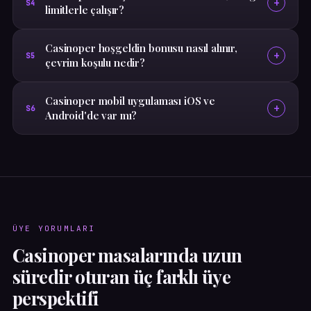
+
S4
limitlerle çalışır?
Casinoper hoşgeldin bonusu nasıl alınır,
+
S5
çevrim koşulu nedir?
Casinoper mobil uygulaması iOS ve
+
S6
Android'de var mı?
ÜYE YORUMLARI
Casinoper masalarında uzun
süredir oturan üç farklı üye
perspektifi