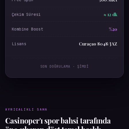
≈ 12 dk
Çekim Süresi
%20
Kombine Boost
Curaçao 8048/JAZ
Lisans
SON DOĞRULAMA · ŞİMDİ
AYRICALIKLI SAHA
Casinoper'ı spor bahsi tarafında