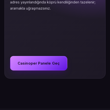
adres yayınlandığında köprü kendiliğinden tazelenir;
aramakla uğraşmazsınız.
Casinoper Panele Geç