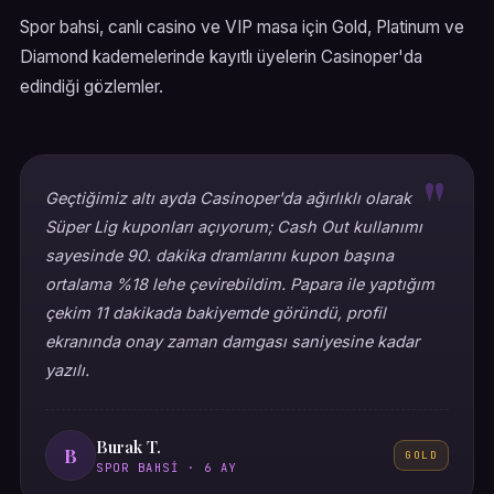
Spor bahsi, canlı casino ve VIP masa için Gold, Platinum ve
Diamond kademelerinde kayıtlı üyelerin Casinoper'da
edindiği gözlemler.
Geçtiğimiz altı ayda Casinoper'da ağırlıklı olarak
Süper Lig kuponları açıyorum; Cash Out kullanımı
sayesinde 90. dakika dramlarını kupon başına
ortalama %18 lehe çevirebildim. Papara ile yaptığım
çekim 11 dakikada bakiyemde göründü, profil
ekranında onay zaman damgası saniyesine kadar
yazılı.
Burak T.
B
GOLD
SPOR BAHSI · 6 AY