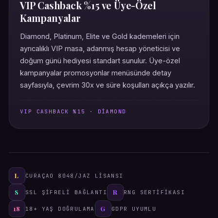
VIP Cashback %15 ve Üye-Özel
Kampanyalar
Diamond, Platinum, Elite ve Gold kademeleri için
ayrıcalıklı VIP masa, adanmış hesap yöneticisi ve
doğum günü hediyesi standart sunulur. Üye-özel
kampanyalar promosyonlar menüsünde detay
sayfasıyla, çevrim 30x ve süre koşulları açıkça yazılır.
VIP CASHBACK %15 · DIAMOND
L
CURAÇAO 8048/JAZ LISANSI
S
R
SSL ŞIFRELI BAĞLANTI
RNG SERTIFIKASI
18
G
18+ YAŞ DOĞRULAMA
GDPR UYUMLU