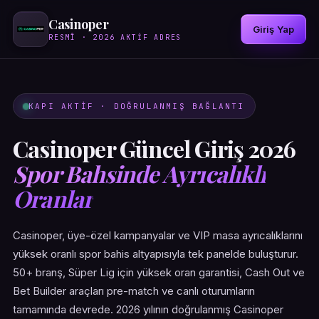
Casinoper
Giriş Yap
RESMÎ · 2026 AKTIF ADRES
KAPI AKTIF · DOĞRULANMIŞ BAĞLANTI
Casinoper Güncel Giriş 2026
Spor Bahsinde Ayrıcalıklı
Oranlar
Casinoper, üye-özel kampanyalar ve VIP masa ayrıcalıklarını
yüksek oranlı spor bahis altyapısıyla tek panelde buluşturur.
50+ branş, Süper Lig için yüksek oran garantisi, Cash Out ve
Bet Builder araçları pre-match ve canlı oturumların
tamamında devrede. 2026 yılının doğrulanmış Casinoper