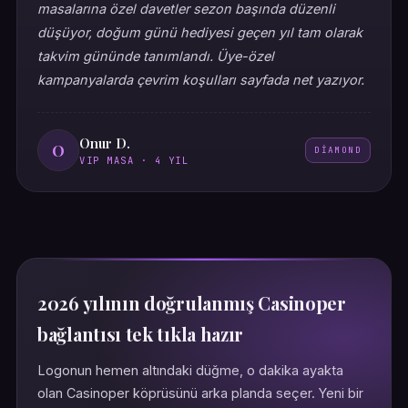
masalarına özel davetler sezon başında düzenli
düşüyor, doğum günü hediyesi geçen yıl tam olarak
takvim gününde tanımlandı. Üye-özel
kampanyalarda çevrim koşulları sayfada net yazıyor.
Onur D.
O
DIAMOND
VIP MASA · 4 YIL
2026 yılının doğrulanmış Casinoper
bağlantısı tek tıkla hazır
Logonun hemen altındaki düğme, o dakika ayakta
olan Casinoper köprüsünü arka planda seçer. Yeni bir