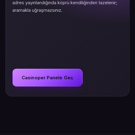
adres yayınlandığında köprü kendiliğinden tazelenir;
aramakla uğraşmazsınız.
Casinoper Panele Geç