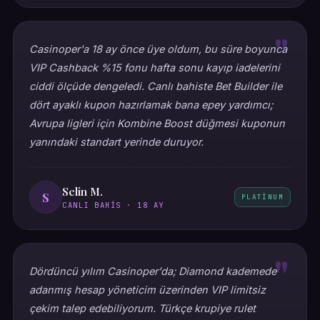
Casinoper'a 18 ay önce üye oldum, bu süre boyunca
VIP Cashback %15 fonu hafta sonu kayıp iadelerini
ciddi ölçüde dengeledi. Canlı bahiste Bet Builder ile
dört ayaklı kupon hazırlamak bana epey yardımcı;
Avrupa ligleri için Kombine Boost düğmesi kuponun
yanındaki standart yerinde duruyor.
Selin M.
S
PLATINUM
CANLI BAHIS · 18 AY
Dördüncü yılım Casinoper'da; Diamond kademede
adanmış hesap yöneticim üzerinden VIP limitsiz
çekim talep edebiliyorum. Türkçe krupiye rulet