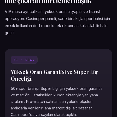
öne çıkaran dört temel başlık
VIP masa ayrıcalıkları, yüksek oran altyapısı ve lisanslı
operasyon. Casinoper paneli, sade bir akışla spor bahsi için
en sık kullanılan dört modülü tek ekrandan kullanılabilir hâle
getirir.
01 · ORAN
Yüksek Oran Garantisi ve Süper Lig
Önceliği
50+ spor branşı, Süper Lig için yüksek oran garantisi
ve maç önü istatistikleri kupon ekranıyla yan yana
sıralanır. Pre-match satırları saniyelerle ölçülen
aralıklarla yenilenir; ana market dışı alt pazarlar
Casinoper'da varsayılan olarak açıktır.