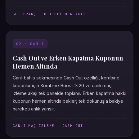
50+ BRANŞ · BET BUILDER AKTIF
02 · CANLI
Cash Out ve Erken Kapatma Kuponun
Hemen Altında
Canlı bahis sekmesinde Cash Out özelliği, kombine
kuponlar için Kombine Boost %20 ve canlı maç
izleme akışı tek panelde toplanır. Erken kapatma hakkı
kuponun hemen altında bekler; tek dokunuşla bakiye
hareketi anlık yansır.
CANLI MAÇ İZLEME · CASH OUT