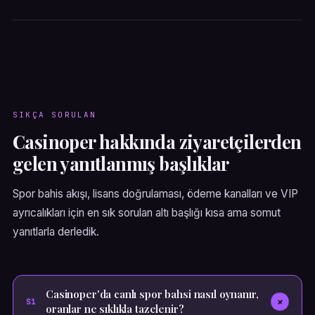
SIKÇA SORULAN
Casinoper hakkında ziyaretçilerden
gelen yanıtlanmış başlıklar
Spor bahis akışı, lisans doğrulaması, ödeme kanalları ve VIP
ayrıcalıkları için en sık sorulan altı başlığı kısa ama somut
yanıtlarla derledik.
Casinoper'da canlı spor bahsi nasıl oynanır,
+
S1
oranlar ne sıklıkla tazelenir?