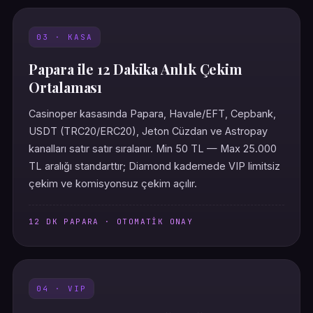
03 · KASA
Papara ile 12 Dakika Anlık Çekim
Ortalaması
Casinoper kasasında Papara, Havale/EFT, Cepbank,
USDT (TRC20/ERC20), Jeton Cüzdan ve Astropay
kanalları satır satır sıralanır. Min 50 TL — Max 25.000
TL aralığı standarttır; Diamond kademede VIP limitsiz
çekim ve komisyonsuz çekim açılır.
12 DK PAPARA · OTOMATIK ONAY
04 · VIP