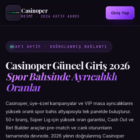
Casinoper
Giriş Yap
RESMÎ · 2026 AKTIF ADRES
KAPI AKTIF · DOĞRULANMIŞ BAĞLANTI
Casinoper Güncel Giriş 2026
Spor Bahsinde Ayrıcalıklı
Oranlar
Casinoper, üye-özel kampanyalar ve VIP masa ayrıcalıklarını
yüksek oranlı spor bahis altyapısıyla tek panelde buluşturur.
50+ branş, Süper Lig için yüksek oran garantisi, Cash Out ve
Bet Builder araçları pre-match ve canlı oturumların
tamamında devrede. 2026 yılının doğrulanmış Casinoper