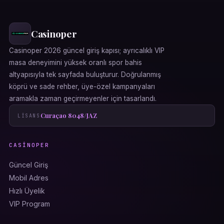
Casinoper
Casinoper 2026 güncel giriş kapısı; ayrıcalıklı VIP
masa deneyimini yüksek oranlı spor bahis
altyapısıyla tek sayfada buluşturur. Doğrulanmış
köprü ve sade rehber, üye-özel kampanyaları
aramakla zaman geçirmeyenler için tasarlandı.
Curaçao 8048/JAZ
LISANS
CASINOPER
Güncel Giriş
Mobil Adres
Hızlı Üyelik
VIP Program