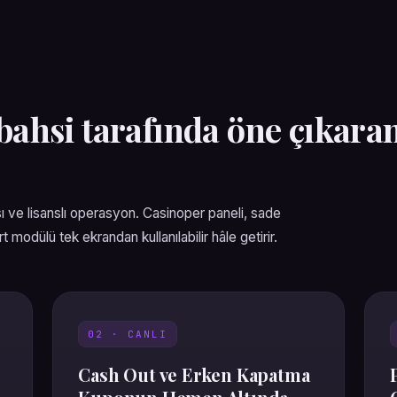
bahsi tarafında öne çıkara
sı ve lisanslı operasyon. Casinoper paneli, sade
rt modülü tek ekrandan kullanılabilir hâle getirir.
02 · CANLI
Cash Out ve Erken Kapatma