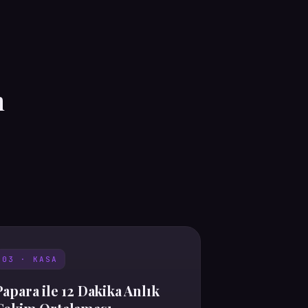
n
03 · KASA
Papara ile 12 Dakika Anlık