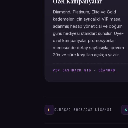
Özel Kampanyalar
Diamond, Platinum, Elite ve Gold
kademeleri için ayrıcalıklı VIP masa,
adanmış hesap yöneticisi ve doğum
günü hediyesi standart sunulur. Üye-
özel kampanyalar promosyonlar
menüsünde detay sayfasıyla, çevrim
30x ve süre koşulları açıkça yazılır.
VIP CASHBACK %15 · DIAMOND
L
S
CURAÇAO 8048/JAZ LISANSI