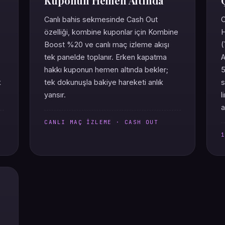
Kuponun Hemen Altında
Canlı bahis sekmesinde Cash Out
C
özelliği, kombine kuponlar için Kombine
H
Boost %20 ve canlı maç izleme akışı
(
tek panelde toplanır. Erken kapatma
A
hakkı kuponun hemen altında bekler;
5
k
tek dokunuşla bakiye hareketi anlık
s
yansır.
l
a
CANLI MAÇ İZLEME · CASH OUT