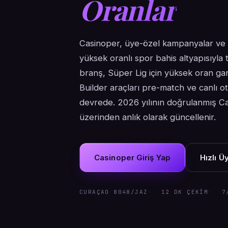
Oranlar
Casinoper, üye-özel kampanyalar ve V
yüksek oranlı spor bahis altyapısıyla
branş, Süper Lig için yüksek oran gar
Builder araçları pre-match ve canlı 
devrede. 2026 yılının doğrulanmış Ca
üzerinden anlık olarak güncellenir.
Casinoper Giriş Yap
Hızlı Ü
CURAÇAO 8048/JAZ
12 DK ÇEKIM
7