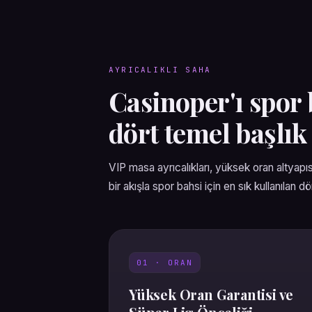
AYRICALIKLI SAHA
Casinoper'ı spor 
dört temel başlık
VIP masa ayrıcalıkları, yüksek oran altyapı
bir akışla spor bahsi için en sık kullanılan dö
01 · ORAN
Yüksek Oran Garantisi ve