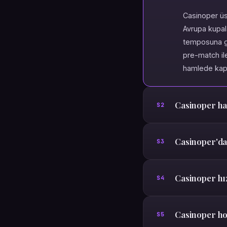
Casinoper üs
Avrupa kupala
temposuna gö
pre-match il
hamlede kapat
Casinoper han
S2
Casinoper'da
S3
Casinoper hız
S4
Casinoper hoş
S5