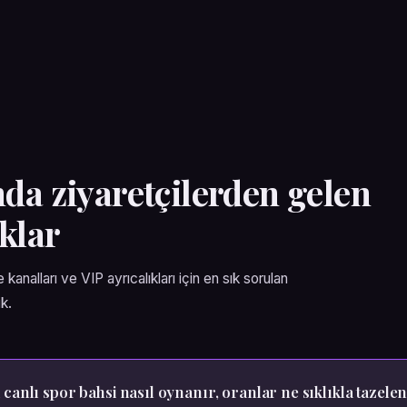
da ziyaretçilerden gelen
klar
analları ve VIP ayrıcalıkları için en sık sorulan
ik.
canlı spor bahsi nasıl oynanır, oranlar ne sıklıkla tazelen