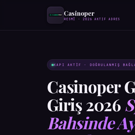
Casinoper
RESMÎ · 2026 AKTIF ADRES
KAPI AKTIF · DOĞRULANMIŞ BAĞL
Casinoper G
Giriş 2026
S
Bahsinde Ayr