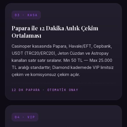
03 · KASA
Papara ile 12 Dakika Anlık Çekim
Ortalaması
Casinoper kasasında Papara, Havale/EFT, Cepbank,
USDT (TRC20/ERC20), Jeton Cüzdan ve Astropay
kanalları satır satır sıralanır. Min 50 TL — Max 25.000
TL aralığı standarttır; Diamond kademede VIP limitsiz
çekim ve komisyonsuz çekim açılır.
12 DK PAPARA · OTOMATIK ONAY
04 · VIP