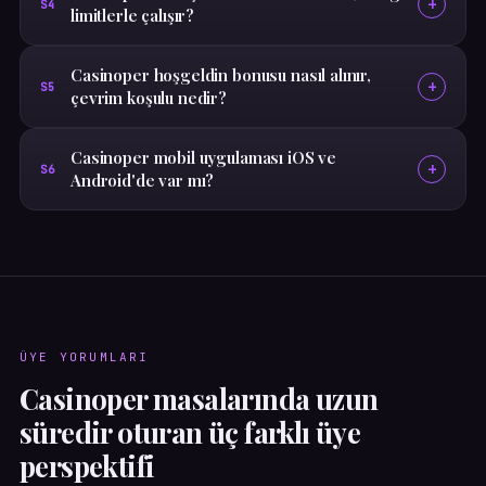
+
S4
limitlerle çalışır?
Casinoper hoşgeldin bonusu nasıl alınır,
+
S5
çevrim koşulu nedir?
Casinoper mobil uygulaması iOS ve
+
S6
Android'de var mı?
ÜYE YORUMLARI
Casinoper masalarında uzun
süredir oturan üç farklı üye
perspektifi