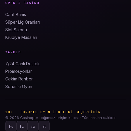
SPOR & CASINO
Canlı Bahis
Süper Lig Oranları
Slot Salonu
Krupiye Masaları
YARDIM
7/24 Canlı Destek
Promosyonlar
Çekim Rehberi
Sorumlu Oyun
18+ · SORUMLU OYUN İLKELERİ GEÇERLİDİR
© 2026 Casinoper bağımsız erişim kapısı · Tüm hakları saklıdır.
tw
tg
ig
yt