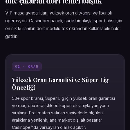
öne çıkaran dört temel başlık
VIP masa ayrıcalıkları, yüksek oran altyapısı ve lisanslı
operasyon. Casinoper paneli, sade bir akışla spor bahsi için
en sık kullanılan dört modülü tek ekrandan kullanılabilir hâle
getirir.
01 · ORAN
Yüksek Oran Garantisi ve Süper Lig
Önceliği
50+ spor branşı, Süper Lig için yüksek oran garantisi
ve maç önü istatistikleri kupon ekranıyla yan yana
sıralanır. Pre-match satırları saniyelerle ölçülen
aralıklarla yenilenir; ana market dışı alt pazarlar
Casinoper'da varsayılan olarak açıktır.